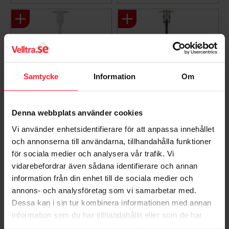
Samtycke
Information
Om
Denna webbplats använder cookies
STOLPE STOCKHOLM
STOCKHOLM STOLPE
Vi använder enhetsidentifierare för att anpassa innehållet
100W GLV
100W SVA
och annonserna till användarna, tillhandahålla funktioner
7042892810032
7042892810063
för sociala medier och analysera vår trafik. Vi
2.705
2.870
DKK
DKK
vidarebefordrar även sådana identifierare och annan
Gem som favorit
Gem so
information från din enhet till de sociala medier och
annons- och analysföretag som vi samarbetar med.
Dessa kan i sin tur kombinera informationen med annan
information som du har tillhandahållit eller som de har
samlat in när du har använt deras tjänster.