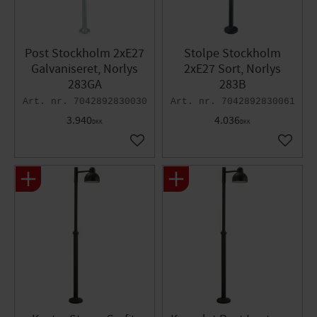
Post Stockholm 2xE27
Stolpe Stockholm
Galvaniseret​, Norlys
2xE27 Sort, Norlys
283GA
283B
7042892830030
7042892830061
3.940
4.036
DKK
DKK
Gem som favorit
Gem so