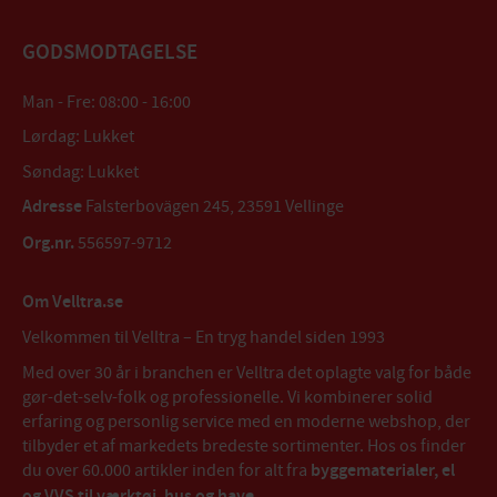
GODSMODTAGELSE
Man - Fre: 08:00 - 16:00
Lørdag: Lukket
Søndag: Lukket
Adresse
Falsterbovägen 245, 23591 Vellinge
Org.nr.
556597-9712
Om Velltra.se
Velkommen til Velltra – En tryg handel siden 1993
Med over 30 år i branchen er Velltra det oplagte valg for både
gør-det-selv-folk og professionelle. Vi kombinerer solid
erfaring og personlig service med en moderne webshop, der
tilbyder et af markedets bredeste sortimenter. Hos os finder
du over 60.000 artikler inden for alt fra
byggematerialer, el
og VVS til værktøj, hus og have
.