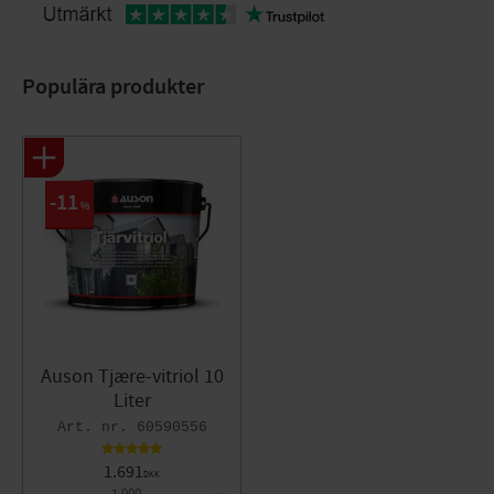
Populära produkter
11
%
Auson Tjære-vitriol 10
Liter
60590556
1.691
DKK
1.900