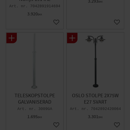
3.293
DKK
7042891914694
3.920
DKK
Gem som favorit
Gem so
TELESKOPSTOLPE
OSLO STOLPE 2X75W
GALVANISERAD
E27 SVART
3009GA
7042892420064
1.695
3.301
DKK
DKK
Gem som favorit
Gem so