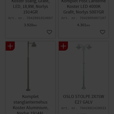
Koster Stang, Grafit,
Komplet Post Lanterne
LED, 18,8W, Norlys
Koster LED 4000K
1914GR
Grafit, Norlys 5007GR
7042891914687
7042895007187
3.920
4.301
DKK
DKK
Gem som favorit
Gem so
Komplet
OSLO STOLPE 2X75W
stanglanternehus
E27 GALV
Koster Aluminium,
7042892420033
Norlys 1914AL