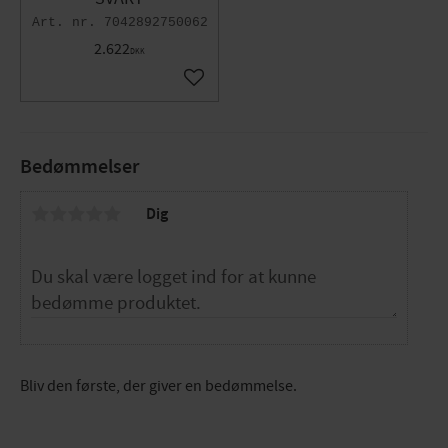
7042892750062
2.622
DKK
Gem som favorit
Bedømmelser
Dig
Bliv den første, der giver en bedømmelse.