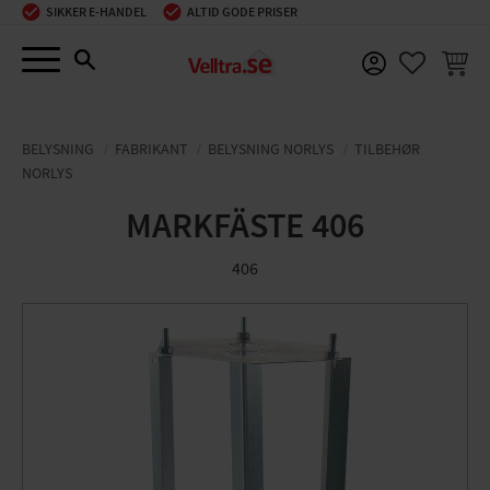
SIKKER E-HANDEL
ALTID GODE PRISER
Menu
INDKØ
FAVORIT
BELYSNING
FABRIKANT
BELYSNING NORLYS
TILBEHØR
NORLYS
MARKFÄSTE 406
406