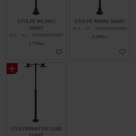
STOLPE MILANO
STOLPE RIMINI SVART
SVART
7042894020064
7042894010065
2.349
DKK
1.774
DKK
Gem som favorit
Gem so
STOLPARMATUR LUND
SVART