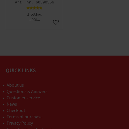
60590556
1.691
DKK
1.900
DKK
Gem som favorit
QUICK LINKS
About us
Questions & Answers
Customer service
News
Checkout
Terms of purchase
Privacy Policy