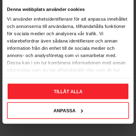
MARKFÄSTE 406
Stolpe Milano, Hvid,
Denna webbplats använder cookies
77W, IP54, E27, Norlys
5705157312314
Vi använder enhetsidentifierare för att anpassa innehållet
401W
520
DKK
och annonserna till användarna, tillhandahålla funktioner
7042894010010
för sociala medier och analysera vår trafik. Vi
1.774
DKK
vidarebefordrar även sådana identifierare och annan
Gem som favorit
Gem so
information från din enhet till de sociala medier och
annons- och analysföretag som vi samarbetar med.
Dessa kan i sin tur kombinera informationen med annan
information som du har tillhandahållit eller som de har
Bedømmelser
samlat in när du har använt deras tjänster.
Dig
TILLÅT ALLA
ANPASSA