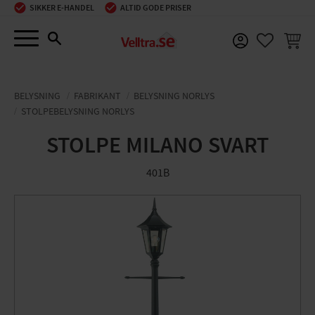
SIKKER E-HANDEL
ALTID GODE PRISER
Menu
INDKØ
FAVORIT
BELYSNING
FABRIKANT
BELYSNING NORLYS
STOLPEBELYSNING NORLYS
STOLPE MILANO SVART
401B