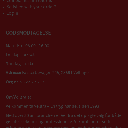
Complaints and returns
Satisfied with your order?
Log in
GODSMODTAGELSE
Man - Fre: 08:00 - 16:00
Lørdag: Lukket
Søndag: Lukket
Adresse
Falsterbovägen 245, 23591 Vellinge
Org.nr.
556597-9712
Om Velltra.se
Velkommen til Velltra – En tryg handel siden 1993
Med over 30 år i branchen er Velltra det oplagte valg for både
gør-det-selv-folk og professionelle. Vi kombinerer solid
erfaring og personlig service med en moderne webshop, der