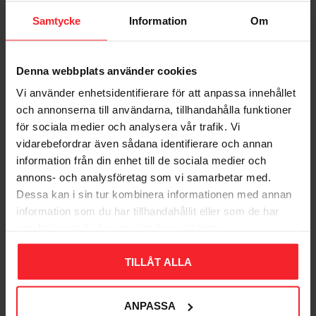
Samtycke
Information
Om
Denna webbplats använder cookies
Vi använder enhetsidentifierare för att anpassa innehållet
och annonserna till användarna, tillhandahålla funktioner
för sociala medier och analysera vår trafik. Vi
Indstøbt Beslag, M10,
Norlys 405
vidarebefordrar även sådana identifierare och annan
information från din enhet till de sociala medier och
7042894054007
annons- och analysföretag som vi samarbetar med.
178
DKK
Dessa kan i sin tur kombinera informationen med annan
Gem som favorit
information som du har tillhandahållit eller som de har
samlat in när du har använt deras tjänster.
Bedømmelser
TILLÅT ALLA
Dig
ANPASSA