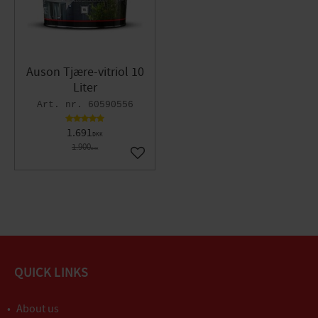
Auson Tjære-vitriol 10
Liter
60590556
1.691
DKK
1.900
DKK
Gem som favorit
QUICK LINKS
About us