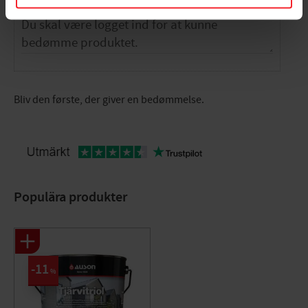
Bliv den første, der giver en bedømmelse.
Populära produkter
11
%