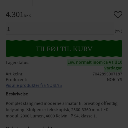
4.301
Gem so
DKK
ANTAL
stk.
Lev. normalt inom ca 4 till 10
Lagerstatus
vardagar
Artikelnr.
7042895007187
Producent
NORLYS
Vis alle produkter fra NORLYS
Beskrivelse
Komplet stang med moderne armatur til privat og offentlig
belysning. Stolpen er teleskopisk, 2360-3360 mm. LED-
modul, 2000 Lumen, 4000 Kelvin. IP 54, klasse 1.