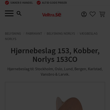
SIKKER E-HANDEL
ALTID GODE PRISER
Menu
INDKØ
FAVORIT
BELYSNING
FABRIKANT
BELYSNING NORLYS
VÆGBESLAG
NORLYS
Hjørnebeslag 153, Kobber,
Norlys 153CO
Hjørnebeslag til: Stockholm, Oslo, Lund, Bergen, Karlstad,
Vansbro & Larvik.