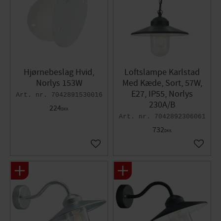
Hjørnebeslag Hvid,
Loftslampe Karlstad
Norlys 153W
Med Kæde, Sort, 57W,
E27, IP55, Norlys
7042891530016
230A/B
224
DKK
7042892306061
732
DKK
Gem som favorit
Gem so