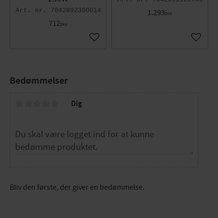
7042892300014
1.293
DKK
712
DKK
Gem som favorit
Gem so
Bedømmelser
Dig
Bliv den første, der giver en bedømmelse.