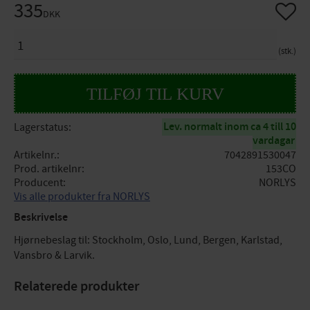
335
Gem so
DKK
ANTAL
stk.
Lev. normalt inom ca 4 till 10
Lagerstatus
vardagar
Artikelnr.
7042891530047
Prod. artikelnr
153CO
Producent
NORLYS
Vis alle produkter fra NORLYS
Beskrivelse
Hjørnebeslag til: Stockholm, Oslo, Lund, Bergen, Karlstad,
Vansbro & Larvik.
Relaterede produkter