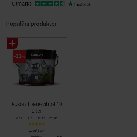
Populära produkter
11
%
Auson Tjære-vitriol 10
Liter
60590556
1.691
DKK
1.900