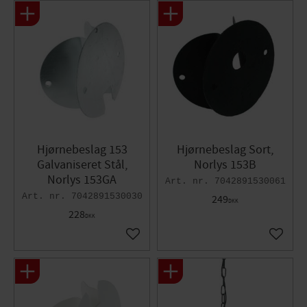
Hjørnebeslag 153
Hjørnebeslag Sort,
Galvaniseret Stål,
Norlys 153B
Norlys 153GA
7042891530061
7042891530030
249
DKK
228
DKK
Gem som favorit
Gem so