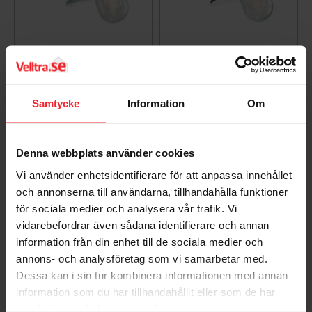
Vægarmatur Stallykta
Vægarmatur Stalykta
Karlstad, Galv, E27,
Karlstad, Sort, E27,
Norlys 230GA
Norlys 230B
Samtycke
Information
Om
7042892300038
7042892300069
651
729
DKK
DKK
Denna webbplats använder cookies
Gem som favorit
Gem so
Vi använder enhetsidentifierare för att anpassa innehållet
och annonserna till användarna, tillhandahålla funktioner
för sociala medier och analysera vår trafik. Vi
vidarebefordrar även sådana identifierare och annan
information från din enhet till de sociala medier och
annons- och analysföretag som vi samarbetar med.
Dessa kan i sin tur kombinera informationen med annan
information som du har tillhandahållit eller som de har
samlat in när du har använt deras tjänster.