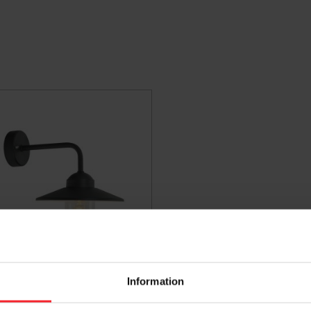
glampe Vansbro, E27, Sort,
Information
Norlys 1920B