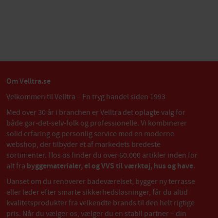
Om Velltra.se
Velkommen til Velltra – En tryg handel siden 1993
Med over 30 år i branchen er Velltra det oplagte valg for
både gør-det-selv-folk og professionelle. Vi kombinerer
solid erfaring og personlig service med en moderne
webshop, der tilbyder et af markedets bredeste
sortimenter. Hos os finder du over 60.000 artikler inden for
alt fra
byggematerialer, el og VVS til værktøj, hus og have
.
Uanset om du renoverer badeværelset, bygger ny terrasse
eller leder efter smarte sikkerhedsløsninger, får du altid
kvalitetsprodukter fra velkendte brands til den helt rigtige
pris. Når du vælger os, vælger du en stabil partner – din