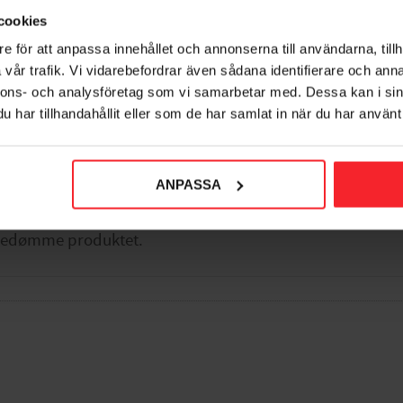
7042891920763
cookies
700
DKK
e för att anpassa innehållet och annonserna till användarna, tillh
orit
Gem som favorit
vår trafik. Vi vidarebefordrar även sådana identifierare och anna
nnons- och analysföretag som vi samarbetar med. Dessa kan i sin
har tillhandahållit eller som de har samlat in när du har använt 
ANPASSA