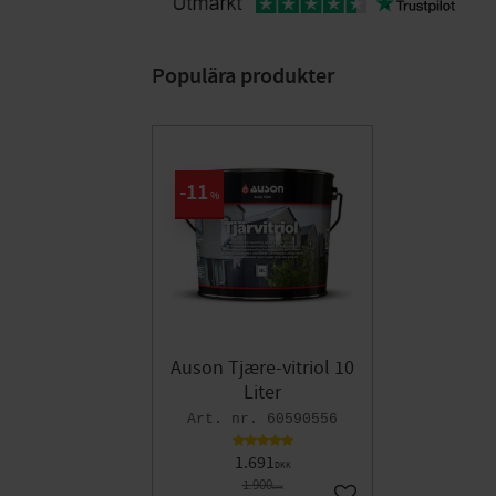
Populära produkter
11
%
Auson Tjære-vitriol 10
Liter
60590556
1.691
DKK
1.900
DKK