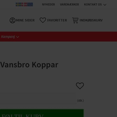
NYHEDER
VAREMÆRKER
KONTAKT OS
MINE SIDER
FAVORITTER
INDKØBSKURV
Kampanj
 Vansbro Koppar
Gem som favorit
stk.