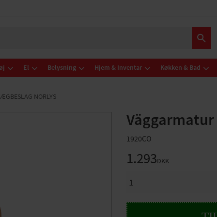
øj
El
Belysning
Hjem & Inventar
Køkken & Bad
VÆGBESLAG NORLYS
Väggarmatur
1920CO
1.293
DKK
ANTAL