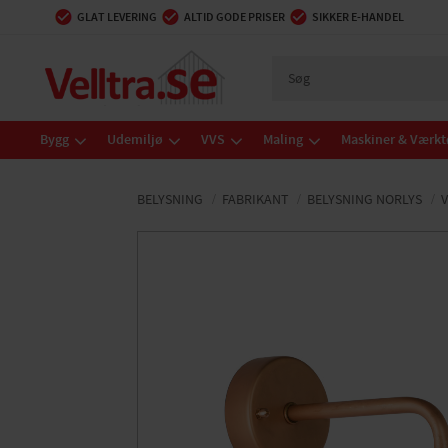
GLAT LEVERING
ALTID GODE PRISER
SIKKER E-HANDEL
Bygg
Udemiljø
VVS
Maling
Maskiner & Værkt
BELYSNING
FABRIKANT
BELYSNING NORLYS