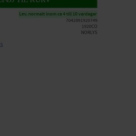
Lev. normalt inom ca 4 till 10 vardagar
7042891920749
1920CO
NORLYS
YS