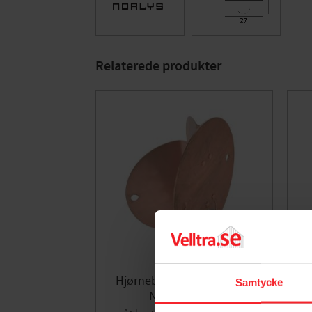
Relaterede produkter
Hjørnebeslag 153, Kobber,
Væ
Samtycke
Norlys 153CO