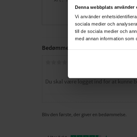
7042891530047
Denna webbplats använder 
335
DKK
Vi använder enhetsidentifierar
Gem som fav
sociala medier och analysera 
till de sociala medier och a
med annan information som du 
Bedømmelser
Dig
Bliv den første, der giver en bedømmelse.