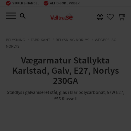
SIKKER E-HANDEL
ALTID GODE PRISER
Menu
INDKØ
FAVORIT
BELYSNING
FABRIKANT
BELYSNING NORLYS
VÆGBESLAG
NORLYS
Vægarmatur Stallykta
Karlstad, Galv, E27, Norlys
230GA
Staldlys i galvaniseret stål, glas i klar polycarbonat, 57W E27,
IP55 Klasse II.