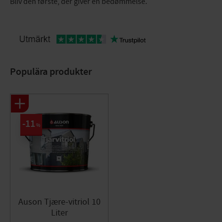
Bliv den første, der giver en bedømmelse.
Populära produkter
11
%
Auson Tjære-vitriol 10
Liter