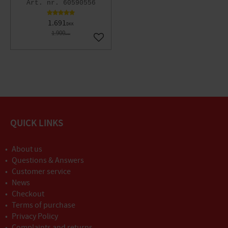
60590556
1.691
DKK
1.900
DKK
Gem som favorit
QUICK LINKS
About us
Questions & Answers
Customer service
News
Checkout
Terms of purchase
Privacy Policy
Complaints and returns