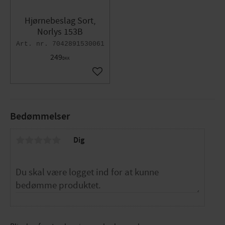
Hjørnebeslag Sort,
Norlys 153B
7042891530061
249
DKK
Gem som favorit
Bedømmelser
Dig