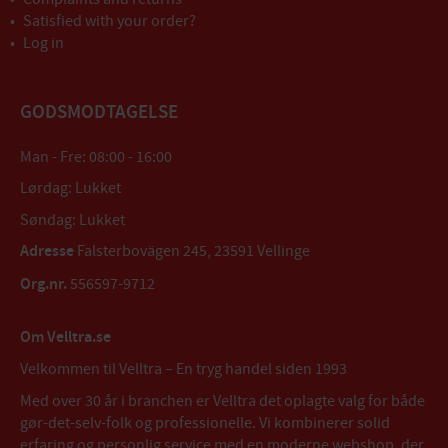
Satisfied with your order?
Log in
GODSMODTAGELSE
Man - Fre: 08:00 - 16:00
Lørdag: Lukket
Søndag: Lukket
Adresse
Falsterbovägen 245, 23591 Vellinge
Org.nr.
556597-9712
Om Velltra.se
Velkommen til Velltra – En tryg handel siden 1993
Med over 30 år i branchen er Velltra det oplagte valg for både
gør-det-selv-folk og professionelle. Vi kombinerer solid
erfaring og personlig service med en moderne webshop, der