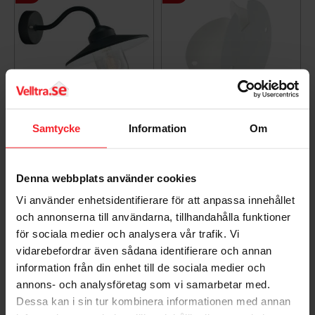
Samtycke
Information
Om
Vægarmatur Stalykta
Hjørnebeslag Hvid,
Karlstad, Sort, E27,
Norlys 153W
Norlys 230B
7042891530016
Denna webbplats använder cookies
7042892300069
224
DKK
729
Vi använder enhetsidentifierare för att anpassa innehållet
DKK
och annonserna till användarna, tillhandahålla funktioner
Gem som favorit
Gem so
för sociala medier och analysera vår trafik. Vi
vidarebefordrar även sådana identifierare och annan
information från din enhet till de sociala medier och
annons- och analysföretag som vi samarbetar med.
Dessa kan i sin tur kombinera informationen med annan