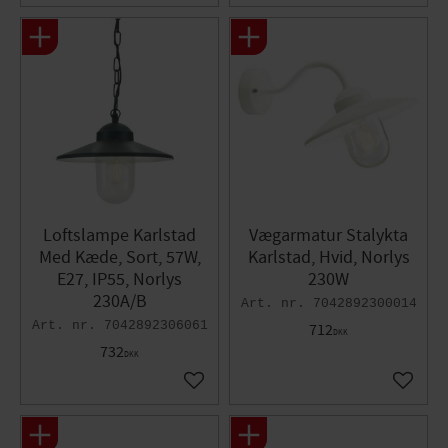
Loftslampe Karlstad
Vægarmatur Stalykta
Med Kæde, Sort, 57W,
Karlstad, Hvid, Norlys
E27, IP55, Norlys
230W
230A/B
7042892300014
7042892306061
712
DKK
732
DKK
Gem som favorit
Gem so