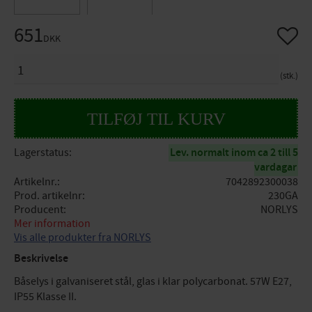
651
Gem so
DKK
ANTAL
stk.
Lagerstatus
Lev. normalt inom ca 2 till 5
vardagar
Artikelnr.
7042892300038
Prod. artikelnr
230GA
Producent
NORLYS
Mer information
Vis alle produkter fra NORLYS
Beskrivelse
Båselys i galvaniseret stål, glas i klar polycarbonat. 57W E27,
IP55 Klasse II.