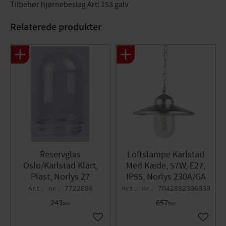
Tilbehør hjørnebeslag Art: 153 galv
Relaterede produkter
Reservglas
​Loftslampe Karlstad
Oslo/Karlstad Klart,
Med Kæde, 57W, E27,
Plast, Norlys 27
IP55, Norlys 230A/GA
7722086
7042892306030
243
657
DKK
DKK
Gem som favorit
Gem so