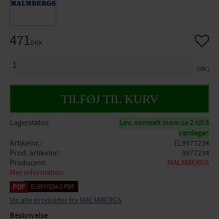
471
Gem so
DKK
ANTAL
stk.
Lagerstatus
Lev. normalt inom ca 2 till 5
vardagar
Artikelnr.
EL9977234
Prod. artikelnr
9977234
Producent
MALMBERGS
Mer information
EL9977234-2.PDF
Vis alle produkter fra MALMBERGS
Beskrivelse