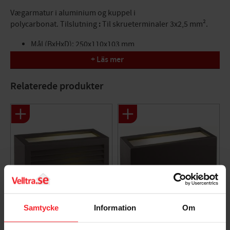
Vægarmatur i aluminium og kuppel i
polycarbonat. Tilslutning
:
Til skrueterminaler 3x2,5 mm².
Mål (BxHxD): 250x110x103 mm
Fatning: E27
+ Läs mer
Relaterede produkter
Samtycke
Information
Om
Vægarmatur Lule III,
Vægarmatur Lule, IP54,
IP54, 18W, 230V,
18W, 230V, Mørkegrå,