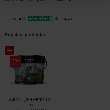
Bliv den første, der giver en bedømmelse.
Populära produkter
11
%
Auson Tjære-vitriol 10
Liter