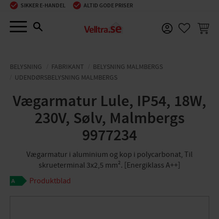
SIKKER E-HANDEL
ALTID GODE PRISER
Menu
INDKØ
FAVORIT
BELYSNING
FABRIKANT
BELYSNING MALMBERGS
UDENDØRSBELYSNING MALMBERGS
Vægarmatur Lule, IP54, 18W,
230V, Sølv, Malmbergs
9977234
Vægarmatur i aluminium og kop i polycarbonat, Til
skrueterminal 3x2,5 mm². [Energiklass A++]
Produktblad