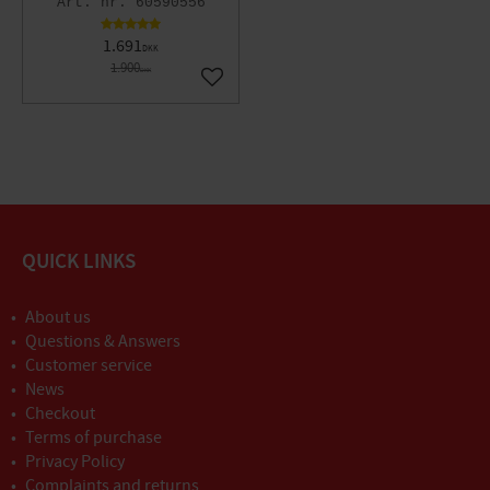
60590556
1.691
DKK
1.900
DKK
Gem som favorit
QUICK LINKS
About us
Questions & Answers
Customer service
News
Checkout
Terms of purchase
Privacy Policy
Complaints and returns