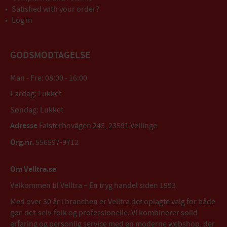
Satisfied with your order?
Log in
GODSMODTAGELSE
Man - Fre: 08:00 - 16:00
Lørdag: Lukket
Søndag: Lukket
Adresse
Falsterbovägen 245, 23591 Vellinge
Org.nr.
556597-9712
Om Velltra.se
Velkommen til Velltra – En tryg handel siden 1993
Med over 30 år i branchen er Velltra det oplagte valg for både
gør-det-selv-folk og professionelle. Vi kombinerer solid
erfaring og personlig service med en moderne webshop, der