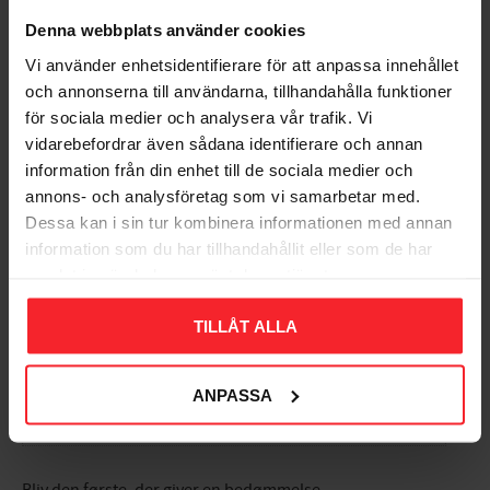
Mørkegrå, Malmbergs
Malmbergs 9977233
Denna webbplats använder cookies
9977237
Produktblad
Vi använder enhetsidentifierare för att anpassa innehållet
Produktblad
EL9977233
och annonserna till användarna, tillhandahålla funktioner
EL9977237
471
DKK
för sociala medier och analysera vår trafik. Vi
471
DKK
vidarebefordrar även sådana identifierare och annan
Gem som favorit
Gem so
information från din enhet till de sociala medier och
annons- och analysföretag som vi samarbetar med.
Dessa kan i sin tur kombinera informationen med annan
Bedømmelser
information som du har tillhandahållit eller som de har
samlat in när du har använt deras tjänster.
Dig
TILLÅT ALLA
ANPASSA