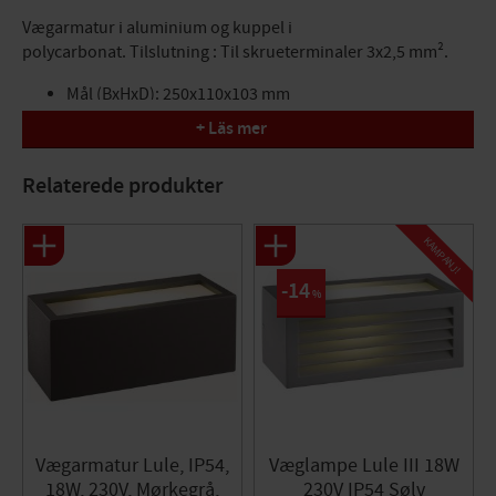
Vægarmatur i aluminium og kuppel i
polycarbonat. Tilslutning : Til skrueterminaler 3x2,5 mm².
Mål (BxHxD): 250x110x103 mm
Fatning: E27
+ Läs mer
Relaterede produkter
KAMPANJ!
14
%
Vægarmatur Lule, IP54,
Væglampe Lule III 18W
18W, 230V, Mørkegrå,
230V IP54 Sølv