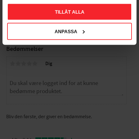
EL9977234
TILLÅT ALLA
471
DKK
Gem som favorit
ANPASSA
Bedømmelser
Dig
Bliv den første, der giver en bedømmelse.