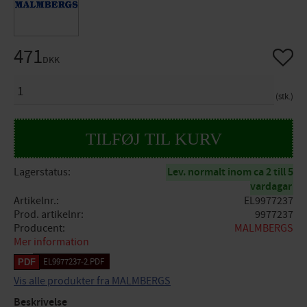
471
Gem so
DKK
ANTAL
stk.
Lagerstatus
Lev. normalt inom ca 2 till 5
vardagar
Artikelnr.
EL9977237
Prod. artikelnr
9977237
Producent
MALMBERGS
Mer information
EL9977237-2.PDF
Vis alle produkter fra MALMBERGS
Beskrivelse