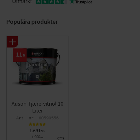
Populära produkter
11
%
Auson Tjære-vitriol 10
Liter
60590556
1.691
DKK
1.900
DKK