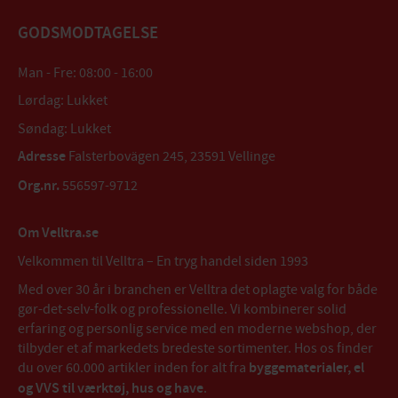
GODSMODTAGELSE
Man - Fre: 08:00 - 16:00
Lørdag: Lukket
Søndag: Lukket
Adresse
Falsterbovägen 245, 23591 Vellinge
Org.nr.
556597-9712
Om Velltra.se
Velkommen til Velltra – En tryg handel siden 1993
Med over 30 år i branchen er Velltra det oplagte valg for både
gør-det-selv-folk og professionelle. Vi kombinerer solid
erfaring og personlig service med en moderne webshop, der
tilbyder et af markedets bredeste sortimenter. Hos os finder
du over 60.000 artikler inden for alt fra
byggematerialer, el
og VVS til værktøj, hus og have
.