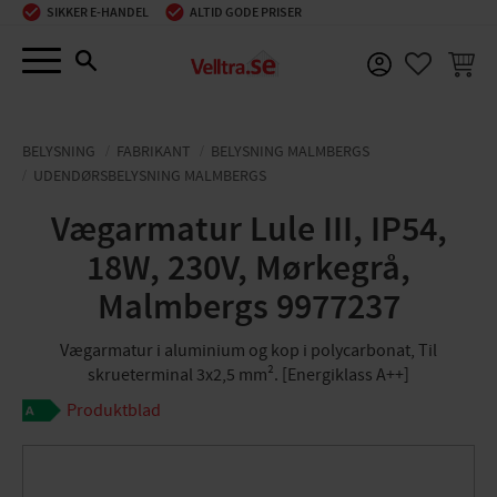
SIKKER E-HANDEL
ALTID GODE PRISER
Menu
INDKØ
FAVORIT
BELYSNING
FABRIKANT
BELYSNING MALMBERGS
UDENDØRSBELYSNING MALMBERGS
Vægarmatur Lule III, IP54,
18W, 230V, Mørkegrå,
Malmbergs 9977237
Vægarmatur i aluminium og kop i polycarbonat, Til
skrueterminal 3x2,5 mm². [Energiklass A++]
Produktblad