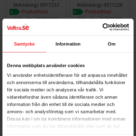
Malmbergs 9977233
Malmbergs 9977238
Produktblad
Produktblad
EL9977233
EL9977238
471
402
DKK
DKK
467
DKK
Gem som favorit
Gem so
Samtycke
Information
Om
Denna webbplats använder cookies
Vi använder enhetsidentifierare för att anpassa innehållet
och annonserna till användarna, tillhandahålla funktioner
för sociala medier och analysera vår trafik. Vi
vidarebefordrar även sådana identifierare och annan
information från din enhet till de sociala medier och
annons- och analysföretag som vi samarbetar med.
Vægarmatur Lule, IP54,
18W, 230V, Sølv,
Dessa kan i sin tur kombinera informationen med annan
Malmbergs 9977234
information som du har tillhandahållit eller som de har
Produktblad
samlat in när du har använt deras tjänster.