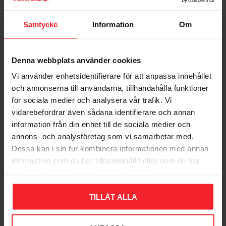
Samtycke
Information
Om
Denna webbplats använder cookies
Vi använder enhetsidentifierare för att anpassa innehållet
och annonserna till användarna, tillhandahålla funktioner
för sociala medier och analysera vår trafik. Vi
URETANKLUBBA DB
vidarebefordrar även sådana identifierare och annan
5000 HULTAFORS
information från din enhet till de sociala medier och
005472609
annons- och analysföretag som vi samarbetar med.
2.426
Dessa kan i sin tur kombinera informationen med annan
DKK
information som du har tillhandahållit eller som de har
Gem som favorit
samlat in när du har använt deras tjänster.
TILLÅT ALLA
Bedømmelser