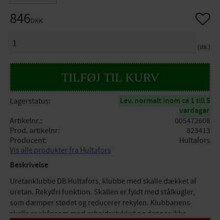
846
Gem so
DKK
ANTAL
stk.
Lev. normalt inom ca 1 till 5
Lagerstatus
vardagar
Artikelnr.
005472608
Prod. artikelnr
823413
Producent
Hultafors
Vis alle produkter fra Hultafors
Beskrivelse
Uretanklubbe DB Hultafors, klubbe med skalle dækket af
uretan. Rekylfri funktion. Skallen er fyldt med stålkugler,
som dæmper stødet og reducerer rekylen. Klubbanens
skalle er skånsom mod arbejdsstykket og danner ikke