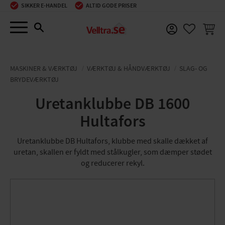
SIKKER E-HANDEL
ALTID GODE PRISER
Menu
INDKØ
FAVORIT
MASKINER & VÆRKTØJ
VÆRKTØJ & HÅNDVÆRKTØJ
SLAG- OG
BRYDEVÆRKTØJ
Uretanklubbe DB 1600
Hultafors
Uretanklubbe DB Hultafors, klubbe med skalle dækket af
uretan, skallen er fyldt med stålkugler, som dæmper stødet
og reducerer rekyl.