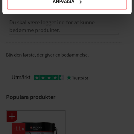
ANPASSA
Dig
Bliv den første, der giver en bedømmelse.
Populära produkter
11
%