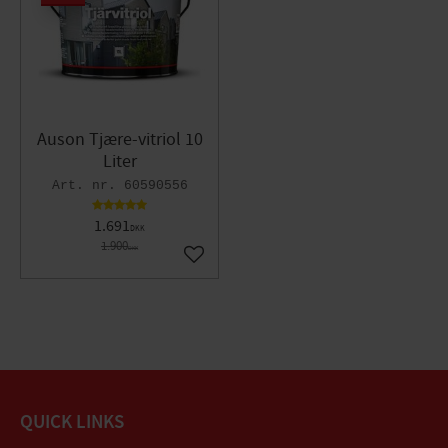
Auson Tjære-vitriol 10
Liter
60590556
1.691
DKK
1.900
DKK
Gem som favorit
QUICK LINKS