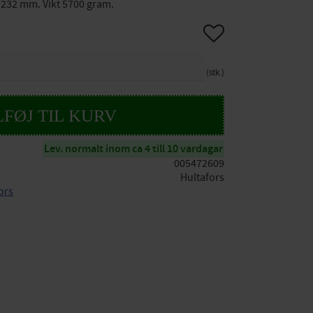
 232 mm. Vikt 5700 gram.
Gem som favorit
stk.
Lev. normalt inom ca 4 till 10 vardagar
005472609
Hultafors
fors