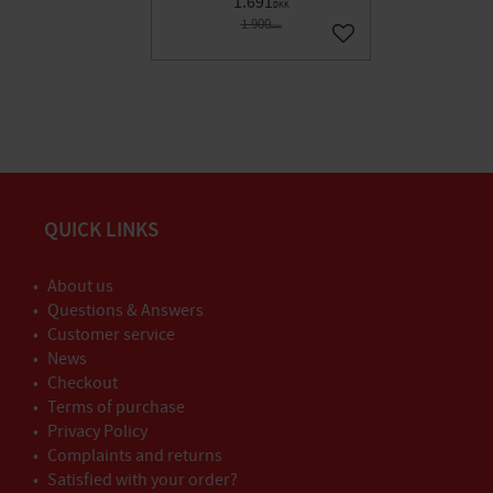
1.691
DKK
1.900
DKK
Gem som favorit
QUICK LINKS
About us
Questions & Answers
Customer service
News
Checkout
Terms of purchase
Privacy Policy
Complaints and returns
Satisfied with your order?