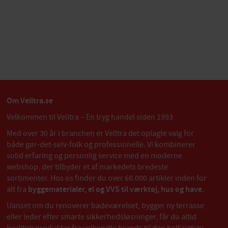
Om Velltra.se
Velkommen til Velltra – En tryg handel siden 1993
Med over 30 år i branchen er Velltra det oplagte valg for
både gør-det-selv-folk og professionelle. Vi kombinerer
solid erfaring og personlig service med en moderne
webshop, der tilbyder et af markedets bredeste
sortimenter. Hos os finder du over 60.000 artikler inden for
alt fra
byggematerialer, el og VVS til værktøj, hus og have
.
Uanset om du renoverer badeværelset, bygger ny terrasse
eller leder efter smarte sikkerhedsløsninger, får du altid