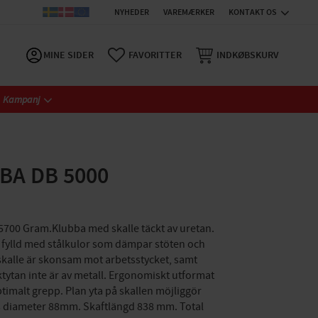
NYHEDER
VAREMÆRKER
KONTAKT OS
MINE SIDER
FAVORITTER
INDKØBSKURV
Kampanj
BA DB 5000
5700 Gram.Klubba med skalle täckt av uretan.
är fylld med stålkulor som dämpar stöten och
skalle är skonsam mot arbetsstycket, samt
ktytan inte är av metall. Ergonomiskt utformat
timalt grepp. Plan yta på skallen möjliggör
ns diameter 88mm. Skaftlängd 838 mm. Total