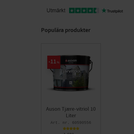
Populära produkter
11
%
Auson Tjære-vitriol 10
Liter
60590556