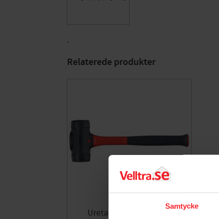
.
Relaterede produkter
Samtycke
Uretanklubbe DB 1600