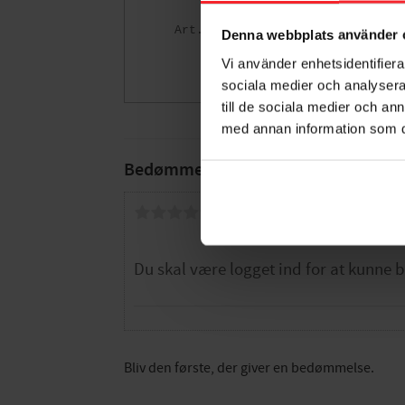
Hultafors
005472608
Denna webbplats använder 
846
DKK
Vi använder enhetsidentifierar
sociala medier och analysera 
Gem som fav
till de sociala medier och a
med annan information som du 
Bedømmelser
Dig
Bliv den første, der giver en bedømmelse.