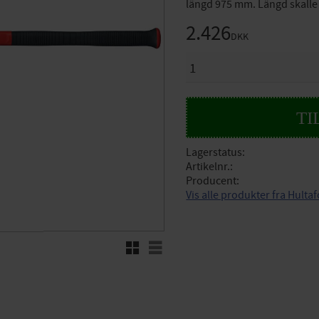
längd 975 mm. Längd skalle
2.426
DKK
ANTAL
Lagerstatus
Artikelnr.
Producent
Vis alle produkter fra Hulta
Rutenett
Liste