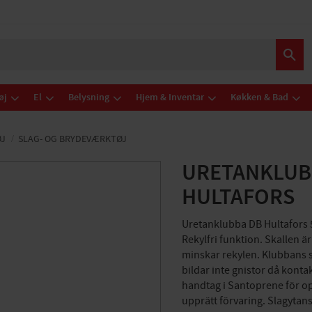
øj
El
Belysning
Hjem & Inventar
Køkken & Bad
J
SLAG- OG BRYDEVÆRKTØJ
URETANKLUB
HULTAFORS
Uretanklubba DB Hultafors 
Rekylfri funktion. Skallen 
minskar rekylen. Klubbans 
bildar inte gnistor då konta
handtag i Santoprene för op
upprätt förvaring. Slagyta