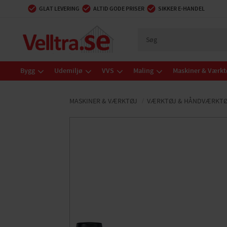
GLAT LEVERING
ALTID GODE PRISER
SIKKER E-HANDEL
Bygg
Udemiljø
VVS
Maling
Maskiner & Værkt
MASKINER & VÆRKTØJ
VÆRKTØJ & HÅNDVÆRKTØ