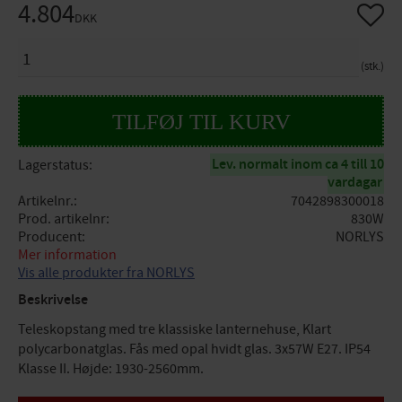
4.804
Gem so
DKK
ANTAL
stk.
Lev. normalt inom ca 4 till 10
Lagerstatus
vardagar
Artikelnr.
7042898300018
Prod. artikelnr
830W
Producent
NORLYS
Mer information
Vis alle produkter fra NORLYS
Beskrivelse
Teleskopstang med tre klassiske lanternehuse, Klart
polycarbonatglas. Fås med opal hvidt glas. 3x57W E27. IP54
Klasse II. Højde: 1930-2560mm.
Tilbehør