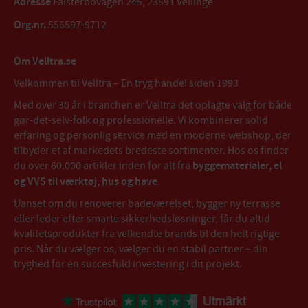
Adresse
Falsterbovägen 245, 23591 Vellinge
Org.nr.
556597-9712
Om Velltra.se
Velkommen til Velltra – En tryg handel siden 1993
Med over 30 år i branchen er Velltra det oplagte valg for både
gør-det-selv-folk og professionelle. Vi kombinerer solid
erfaring og personlig service med en moderne webshop, der
tilbyder et af markedets bredeste sortimenter. Hos os finder
du over 60.000 artikler inden for alt fra
byggematerialer, el
og VVS til værktøj, hus og have
.
Uanset om du renoverer badeværelset, bygger ny terrasse
eller leder efter smarte sikkerhedsløsninger, får du altid
kvalitetsprodukter fra velkendte brands til den helt rigtige
pris. Når du vælger os, vælger du en stabil partner – din
tryghed for en succesfuld investering i dit projekt.