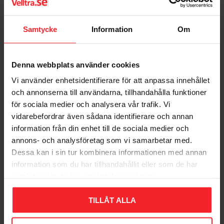
Samtycke
Information
Om
Denna webbplats använder cookies
Vi använder enhetsidentifierare för att anpassa innehållet
och annonserna till användarna, tillhandahålla funktioner
för sociala medier och analysera vår trafik. Vi
Adapter Til
vidarebefordrar även sådana identifierare och annan
Betonfundament,
information från din enhet till de sociala medier och
Rustfrit Stål, Norlys 108
annons- och analysföretag som vi samarbetar med.
7042891080030
Dessa kan i sin tur kombinera informationen med annan
782
DKK
information som du har tillhandahållit eller som de har
Gem som favorit
samlat in när du har använt deras tjänster.
TILLÅT ALLA
Bedømmelser