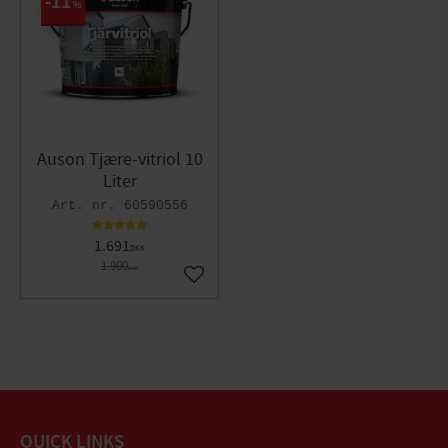
11
%
Auson Tjære-vitriol 10
Liter
60590556
1.691
DKK
1.900
DKK
Gem som favorit
QUICK LINKS