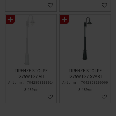
Gem som favorit
Gem so
FIRENZE STOLPE
FIRENZE STOLPE
1X75W E27 VIT
1X75W E27 SVART
7042898100014
7042898100069
3.489
3.489
DKK
DKK
Gem som favorit
Gem so