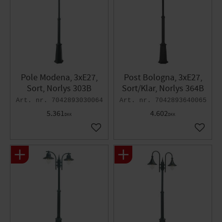
Pole Modena, 3xE27,
Post Bologna, 3xE27,
Sort, Norlys 303B
Sort/Klar, Norlys 364B
7042893030064
7042893640065
5.361
4.602
DKK
DKK
Gem som favorit
Gem so