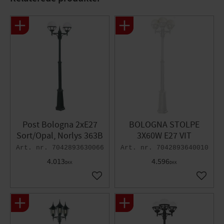
Post Bologna 2xE27
BOLOGNA STOLPE
Sort/Opal, Norlys 363B
3X60W E27 VIT
7042893630066
7042893640010
4.013
4.596
DKK
DKK
Gem som favorit
Gem so