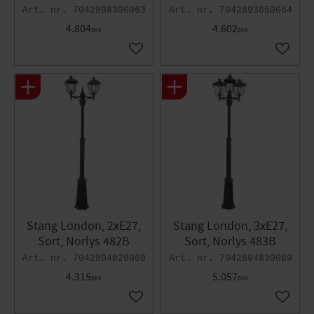
7042898300063
7042893650064
4.804
4.602
DKK
DKK
Gem som favorit
Gem so
Stang London, 2xE27,
Stang London, 3xE27,
Sort, Norlys 482B
Sort, Norlys 483B
7042894820060
7042894830069
4.315
5.057
DKK
DKK
Gem som favorit
Gem so