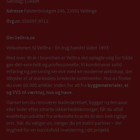
Søndag: Lukket
Adresse
Falsterbovägen 245, 23591 Vellinge
Org.nr.
556597-9712
Om Velltra.se
Velkommen til Velltra – En tryg handel siden 1993
Med over 30 år i branchen er Velltra det oplagte valg for både
gør-det-selv-folk og professionelle. Vi kombinerer solid
erfaring og personlig service med en moderne webshop, der
tilbyder et af markedets bredeste sortimenter. Hos os finder
du over 60.000 artikler inden for alt fra
byggematerialer, el
og VVS til værktøj, hus og have
.
Uanset om du renoverer badeværelset, bygger ny terrasse
eller leder efter smarte sikkerhedsløsninger, får du altid
kvalitetsprodukter fra velkendte brands til den helt rigtige
pris. Når du vælger os, vælger du en stabil partner – din
tryghed for en succesfuld investering i dit projekt.