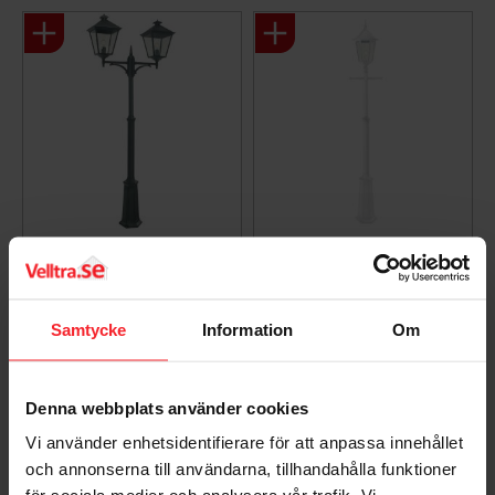
Pole London Big,
MODENA STOLPE
2xE27, Sort, Norlys
1X100W E27 VIT
492B
7042893010011
Samtycke
Information
Om
7042894920067
3.812
DKK
5.601
DKK
Gem som favorit
Gem so
Denna webbplats använder cookies
Vi använder enhetsidentifierare för att anpassa innehållet
och annonserna till användarna, tillhandahålla funktioner