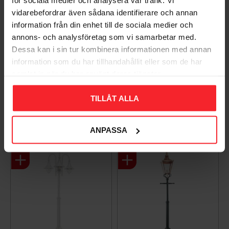
för sociala medier och analysera vår trafik. Vi
vidarebefordrar även sådana identifierare och annan
information från din enhet till de sociala medier och
annons- och analysföretag som vi samarbetar med.
Dessa kan i sin tur kombinera informationen med annan
information som du har tillhandahållit eller som de har
samlat in när du har använt deras tjänster.
Stang Modena, 2xE27,
Post Bologna 2xE27
Hvid, Norlys 302W
Hvid/Klar, Norlys 362W
TILLÅT ALLA
7042893020010
7042893620012
4.616
4.013
DKK
DKK
ANPASSA
Gem som favorit
Gem so