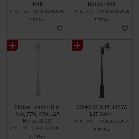
301B
Norlys 491B
7042893010066
7042894910068
3.812
3.703
DKK
DKK
Gem som favorit
Gem so
Stolpe London Big,
COMO STOLPE 1X75W
Hvid, 77W, IP54, E27,
E27 SVART
Norlys 491W
7042893710065
7042894910013
3.922
DKK
3.702
DKK