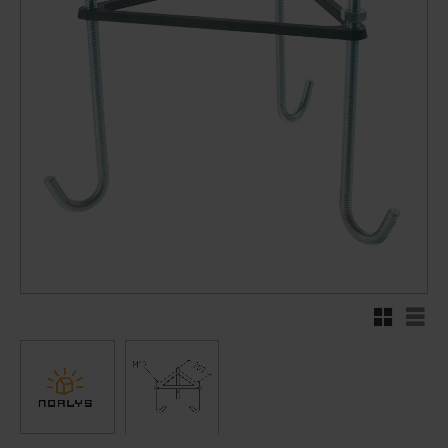
Rutenett
Liste