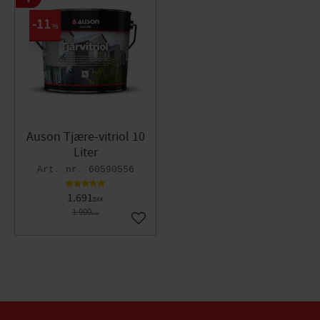
11
%
Auson Tjære-vitriol 10
Liter
60590556
1.691
DKK
1.900
DKK
Gem som favorit