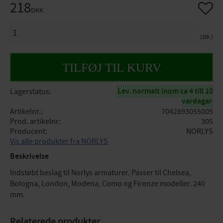
218
Gem so
DKK
ANTAL
stk.
Lev. normalt inom ca 4 till 10
Lagerstatus
vardagar
Artikelnr.
7042893055005
Prod. artikelnr
305
Producent
NORLYS
Vis alle produkter fra NORLYS
Beskrivelse
Indstøbt beslag til Norlys armaturer. Passer til Chelsea,
Bologna, London, Modena, Como og Firenze modeller. 240
mm.
Relaterede produkter