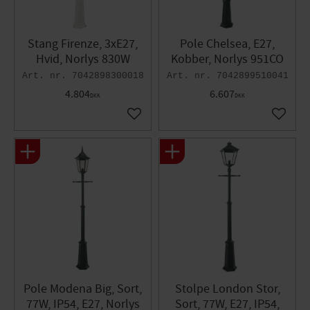
Stang Firenze, 3xE27,
Pole Chelsea, E27,
Hvid, Norlys 830W
Kobber, Norlys 951CO
7042898300018
7042899510041
4.804
6.607
DKK
DKK
Gem som favorit
Gem so
Pole Modena Big, Sort,
Stolpe London Stor,
77W, IP54, E27, Norlys
Sort, 77W, E27, IP54,