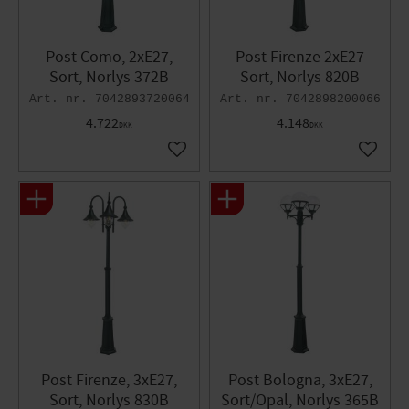
Post Como, 2xE27,
Post Firenze 2xE27
Sort, Norlys 372B
Sort, Norlys 820B
7042893720064
7042898200066
4.722
4.148
DKK
DKK
Gem som favorit
Gem so
Post Firenze, 3xE27,
Post Bologna, 3xE27,
Sort, Norlys 830B
Sort/Opal, Norlys 365B