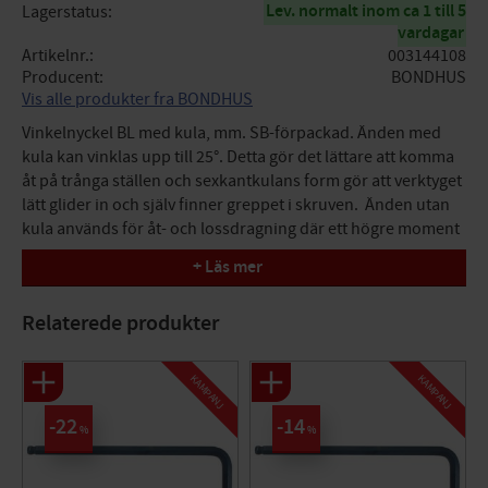
Lev. normalt inom ca 1 till 5
Lagerstatus
vardagar
Artikelnr.
003144108
Producent
BONDHUS
Vis alle produkter fra BONDHUS
Vinkelnyckel BL med kula, mm. SB-förpackad. Änden med
kula kan vinklas upp till 25°. Detta gör det lättare att komma
åt på trånga ställen och sexkantkulans form gör att verktyget
lätt glider in och själv finner greppet i skruven. Änden utan
kula används för åt- och lossdragning där ett högre moment
behövs. Längd 110mm.
+ Läs mer
Relaterede produkter
KAMPANJ
KAMPANJ
22
14
%
%