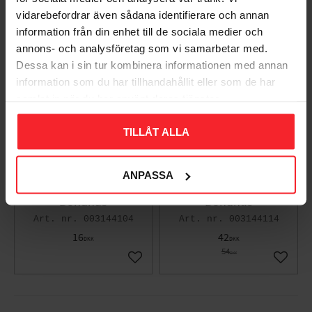
19
75
DKK
DKK
vidarebefordrar även sådana identifierare och annan
Gem som favorit
Gem so
information från din enhet till de sociala medier och
KAMPANJ
KAMPANJ
annons- och analysföretag som vi samarbetar med.
Dessa kan i sin tur kombinera informationen med annan
22
%
information som du har tillhandahållit eller som de har
samlat in när du har använt deras tjänster.
TILLÅT ALLA
ANPASSA
Sekskantnøgle 2,0mm
Sekskantnøgle 8,0mm
Bondhus
Bondhus
003144104
003144114
16
42
DKK
DKK
54
DKK
Gem som favorit
Gem so