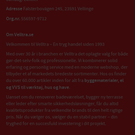
Adresse
Falsterbovägen 245, 23591 Vellinge
Org.nr.
556597-9712
Om Velltra.se
Velkommen til Velltra – En tryg handel siden 1993
Med over 30 år i branchen er Velltra det oplagte valg for både
gør-det-selv-folk og professionelle. Vi kombinerer solid
erfaring og personlig service med en moderne webshop, der
tilbyder et af markedets bredeste sortimenter. Hos os finder
du over 60.000 artikler inden for alt fra
byggematerialer, el
og VVS til værktøj, hus og have
.
Uanset om du renoverer badeværelset, bygger ny terrasse
eller leder efter smarte sikkerhedsløsninger, får du altid
kvalitetsprodukter fra velkendte brands til den helt rigtige
pris. Når du vælger os, vælger du en stabil partner – din
tryghed for en succesfuld investering i dit projekt.