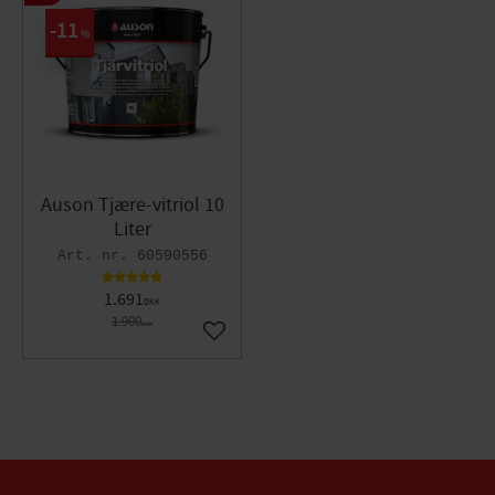
11
%
Auson Tjære-vitriol 10
Liter
60590556
1.691
DKK
1.900
DKK
Gem som favorit