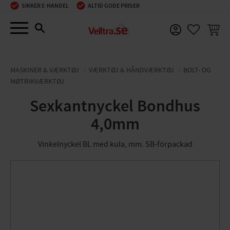
SIKKER E-HANDEL
ALTID GODE PRISER
Menu
INDKØ
FAVORIT
MASKINER & VÆRKTØJ
VÆRKTØJ & HÅNDVÆRKTØJ
BOLT- OG
MØTRIKVÆRKTØJ
Sexkantnyckel Bondhus
4,0mm
Vinkelnyckel BL med kula, mm. SB-förpackad