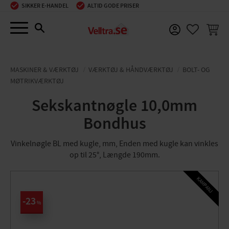
SIKKER E-HANDEL
ALTID GODE PRISER
Menu
INDKØ
FAVORIT
MASKINER & VÆRKTØJ
VÆRKTØJ & HÅNDVÆRKTØJ
BOLT- OG
MØTRIKVÆRKTØJ
Sekskantnøgle 10,0mm
Bondhus
Vinkelnøgle BL med kugle, mm, Enden med kugle kan vinkles
op til 25°, Længde 190mm.
KAMPANJ
23
%