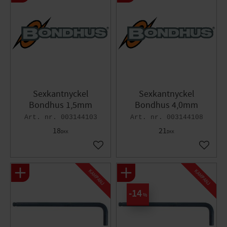
Sexkantnyckel
Sexkantnyckel
Bondhus 1,5mm
Bondhus 4,0mm
003144103
003144108
18
21
DKK
DKK
Gem som favorit
Gem so
KAMPANJ
KAMPANJ
14
%