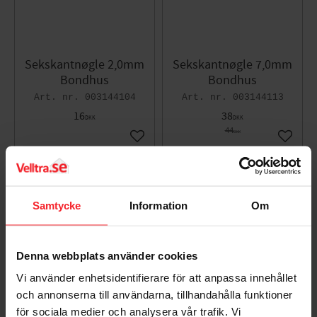
Sekskantnøgle 2,0mm
Sekskantnøgle 7,0mm
Bondhus
Bondhus
003144104
003144113
16
38
DKK
DKK
44
DKK
Gem som favorit
Gem so
KAMPANJ
22
Samtycke
Information
Om
%
Denna webbplats använder cookies
Vi använder enhetsidentifierare för att anpassa innehållet
och annonserna till användarna, tillhandahålla funktioner
för sociala medier och analysera vår trafik. Vi
Sekskantnøgle 8,0mm
Unbrakonøgle 3,5mm