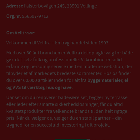
Adresse
Falsterbovägen 245, 23591 Vellinge
Org.nr.
556597-9712
Om Velltra.se
Velkommen til Velltra – En tryg handel siden 1993
Med over 30 år i branchen er Velltra det oplagte valg for både
gør-det-selv-folk og professionelle. Vi kombinerer solid
erfaring og personlig service med en moderne webshop, der
tilbyder et af markedets bredeste sortimenter. Hos os finder
du over 60.000 artikler inden for alt fra
byggematerialer, el
og VVS til værktøj, hus og have
.
Uanset om du renoverer badeværelset, bygger ny terrasse
eller leder efter smarte sikkerhedsløsninger, får du altid
kvalitetsprodukter fra velkendte brands til den helt rigtige
pris. Når du vælger os, vælger du en stabil partner – din
tryghed for en succesfuld investering i dit projekt.