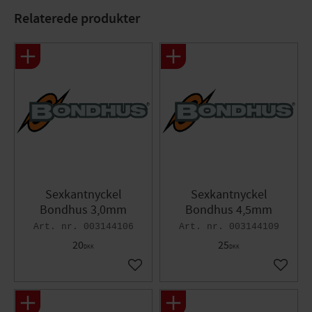
Relaterede produkter
Måle
Størrelse: 10mm, Længde: 190mm
Sexkantnyckel
Sexkantnyckel
Bondhus 3,0mm
Bondhus 4,5mm
003144106
003144109
20
25
DKK
DKK
Gem som favorit
Gem so