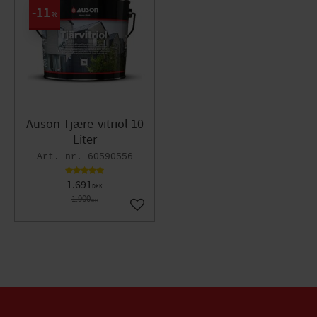
11
%
Auson Tjære-vitriol 10
Liter
60590556
1.691
DKK
1.900
DKK
Gem som favorit