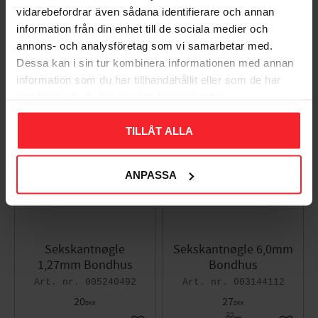
vidarebefordrar även sådana identifierare och annan
Bondhus
BL Bondhus
information från din enhet till de sociala medier och
003144114
003144107
annons- och analysföretag som vi samarbetar med.
42
30
DKK
DKK
Dessa kan i sin tur kombinera informationen med annan
54
DKK
Gem som favorit
Gem so
information som du har tillhandahållit eller som de har
samlat in när du har använt deras tjänster.
KAMPANJ
TILLÅT ALLA
16
%
ANPASSA
Sekskantnøgle
Sekskantnøgle 6,0mm
1,27mm Bondhus
Bondhus
005240492
003144112
20
27
DKK
DKK
32
DKK