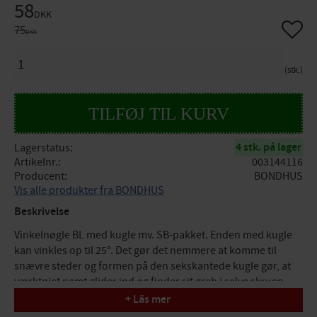
Nedsat pris:
58
DKK
Gem so
Original pris:
75
DKK
ANTAL
stk.
4 stk. på lager
Lagerstatus
Artikelnr.
003144116
Producent
BONDHUS
Vis alle produkter fra BONDHUS
Beskrivelse
Vinkelnøgle BL med kugle mv. SB-pakket. Enden med kugle
kan vinkles op til 25°. Det gør det nemmere at komme til
snævre steder og formen på den sekskantede kugle gør, at
værktøjet nemt glider ind og finder sit greb i selve skruen.
Enden uden kugle bruges til at spænde og løsne, hvor der er
+ Läs mer
behov for et højere moment.