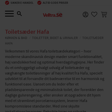
SIKKER E-HANDEL
ALTID GODE PRISER
Menu
INDKØ
FAVORIT
Toiletsæder Hafa
KØKKEN & BAD
TOILETTER, BIDET & URINALER
TOILETSÆDER
HAFA
Velkommen til vores Hafa toiletsædekategori – hvor
moderne skandinavisk design møder smart funktionalitet,
høj vandsikkerhed og optimal hverdagshygiejne. Her finder
du et omhyggeligt udvalgt udvalg af toiletsæder og
væghængte toiletløsninger af høj kvalitet fra Hafa, specielt
udviklet til at forvandle dit badeværelse til en harmonisk og
funktionel oase. Uanset om du leder efter et
pladsbesparende og minimalistisk toilet, der forenkler den
daglige gulvrengøring, eller ønsker at opgradere dit hjem
med et strømlinet porcelænssystem, leverer Hafa
kompromisløse standarder. Med sine skjulte
installationsløsninger, fleksible linjer og robuste