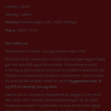
Lørdag: Lukket
Søndag: Lukket
Adresse
Falsterbovägen 245, 23591 Vellinge
Org.nr.
556597-9712
Om Velltra.se
Velkommen til Velltra – En tryg handel siden 1993
Med over 30 år i branchen er Velltra det oplagte valg for både
gør-det-selv-folk og professionelle. Vi kombinerer solid
erfaring og personlig service med en moderne webshop, der
tilbyder et af markedets bredeste sortimenter. Hos os finder
du over 60.000 artikler inden for alt fra
byggematerialer, el
og VVS til værktøj, hus og have
.
Uanset om du renoverer badeværelset, bygger ny terrasse
eller leder efter smarte sikkerhedsløsninger, får du altid
kvalitetsprodukter fra velkendte brands til den helt rigtige