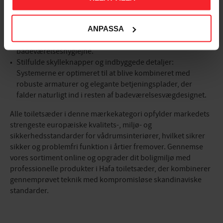
Effektive og skyllesikre systemer: Udstyret med
ANPASSA
velafbalancerede skyllemekanismer, der rengør kummen
grundigt og effektivt ved hvert skyl, hvilket bidrager til god
badeværelseshygiejne.
Stilfulde skylleknapper og indbyggede detaljer:
Systemerne er optimeret til at blive kombineret med
robuste armaturer og elegante betjeningsplader, der
falder naturligt ind i resten af badeværelsesvægdesignet.
Alle toiletsæder i denne mærkekategori opfylder markedets
strengeste europæiske kvalitets-, miljø- og
sikkerhedsstandarder for vådrumsinteriører, hvilket sikrer
sikker og problemfri funktion i årtier fremover. Gennemse
vores sortiment online og opgrader dit boligmiljø med
professionelle produkter i Hafa toiletsæder, der kombinerer
gennemprøvet teknik med kompromisløse skandinaviske
standarder.