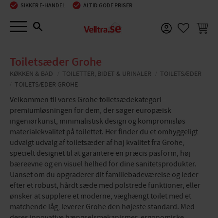
SIKKER E-HANDEL
ALTID GODE PRISER
Menu
INDKØ
FAVORIT
Toiletsæder Grohe
KØKKEN & BAD
TOILETTER, BIDET & URINALER
TOILETSÆDER
TOILETSÆDER GROHE
Velkommen til vores Grohe toiletsædekategori –
premiumløsningen for dem, der søger europæisk
ingeniørkunst, minimalistisk design og kompromisløs
materialekvalitet på toilettet. Her finder du et omhyggeligt
udvalgt udvalg af toiletsæder af høj kvalitet fra Grohe,
specielt designet til at garantere en præcis pasform, høj
bæreevne og en visuel helhed for dine sanitetsprodukter.
Uanset om du opgraderer dit familiebadeværelse og leder
efter et robust, hårdt sæde med polstrede funktioner, eller
ønsker at supplere et moderne, væghængt toilet med et
matchende låg, leverer Grohe den højeste standard. Med
deres innovative hængselsmekanismer, ergonomiske