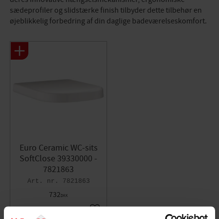
sædeprofiler og slidstærke finish tilbyder dette tilbehør en
øjeblikkelig forbedring af din daglige badeværelseskomfort.
Euro Ceramic WC-sits
SoftClose 39330000 -
7821863
7821863
732
DKK
Gem som favorit