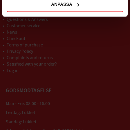
ANPASSA
About us
Questions & Answers
Customer service
News
Checkout
Terms of purchase
Privacy Policy
Complaints and returns
Satisfied with your order?
Log in
GODSMODTAGELSE
Man - Fre: 08:00 - 16:00
Lørdag: Lukket
Søndag: Lukket