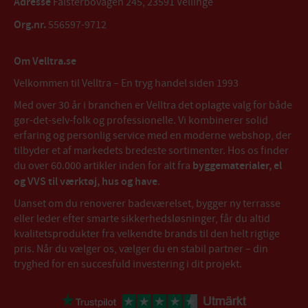
Adresse
Falsterbovägen 245, 23591 Vellinge
Org.nr.
556597-9712
Om Velltra.se
Velkommen til Velltra – En tryg handel siden 1993
Med over 30 år i branchen er Velltra det oplagte valg for både
gør-det-selv-folk og professionelle. Vi kombinerer solid
erfaring og personlig service med en moderne webshop, der
tilbyder et af markedets bredeste sortimenter. Hos os finder
du over 60.000 artikler inden for alt fra
byggematerialer, el
og VVS til værktøj, hus og have
.
Uanset om du renoverer badeværelset, bygger ny terrasse
eller leder efter smarte sikkerhedsløsninger, får du altid
kvalitetsprodukter fra velkendte brands til den helt rigtige
pris. Når du vælger os, vælger du en stabil partner – din
tryghed for en succesfuld investering i dit projekt.