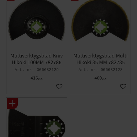
Multiverktygsblad Kniv
Multiverktygsblad Multi
Hikoki 100MM 782786
Hikoki 85 MM 782785
006682129
006682128
416
400
DKK
DKK
Gem som favorit
Gem so