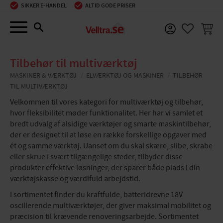
SIKKER E-HANDEL
ALTID GODE PRISER
Menu
INDKØ
FAVORIT
Tilbehør til multiværktøj
MASKINER & VÆRKTØJ
ELVÆRKTØJ OG MASKINER
TILBEHØR
TIL MULTIVÆRKTØJ
Velkommen til vores kategori for multiværktøj og tilbehør,
hvor fleksibilitet møder funktionalitet. Her har vi samlet et
bredt udvalg af alsidige værktøjer og smarte maskintilbehør,
der er designet til at løse en række forskellige opgaver med
ét og samme værktøj. Uanset om du skal skære, slibe, skrabe
eller skrue i svært tilgængelige steder, tilbyder disse
produkter effektive løsninger, der sparer både plads i din
værktøjskasse og værdifuld arbejdstid.
I sortimentet finder du kraftfulde, batteridrevne 18V
oscillerende multiværktøjer, der giver maksimal mobilitet og
præcision til krævende renoveringsarbejde. Sortimentet