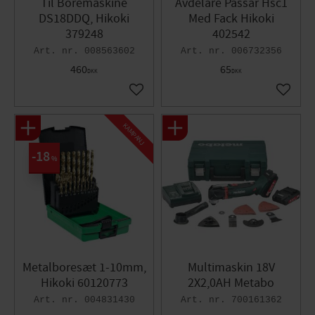
Til Boremaskine
Avdelare Passar Hsc1
DS18DDQ, Hikoki
Med Fack Hikoki
379248
402542
008563602
006732356
460
65
DKK
DKK
Gem som favorit
Gem so
KAMPANJ
18
%
Metalboresæt 1-10mm,
Multimaskin 18V
Hikoki 60120773
2X2,0AH Metabo
004831430
700161362