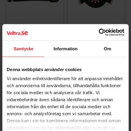
Multiverktygsblad För
Multiverktygsblad
trä 32X40 MM Hikoki
Hikoki MA65SH HM/TC
782737
K50 782760
006597655
006597658
Samtycke
Information
Om
251
364
DKK
DKK
Gem som favorit
Gem so
Denna webbplats använder cookies
Vi använder enhetsidentifierare för att anpassa innehållet
och annonserna till användarna, tillhandahålla funktioner
för sociala medier och analysera vår trafik. Vi
vidarebefordrar även sådana identifierare och annan
information från din enhet till de sociala medier och
annons- och analysföretag som vi samarbetar med.
Dessa kan i sin tur kombinera informationen med annan
information som du har tillhandahållit eller som de har