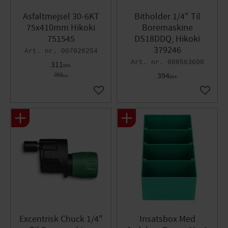
Asfaltmejsel 30-6KT
Bitholder 1/4" Til
75x410mm Hikoki
Boremaskine
751545
DS18DDQ, Hikoki
379246
007026254
008563600
311
DKK
355
394
DKK
DKK
Gem som favorit
Gem so
Excentrisk Chuck 1/4"
Insatsbox Med