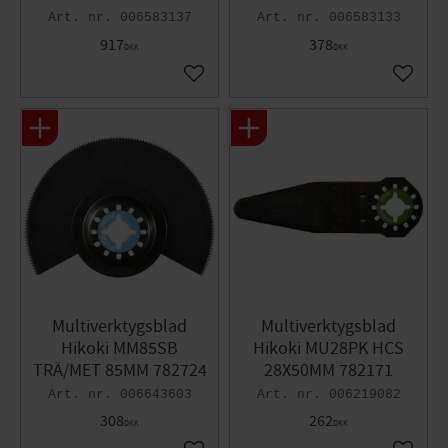
006583137
006583133
917
378
DKK
DKK
Gem som favorit
Gem so
Multiverktygsblad
Multiverktygsblad
Hikoki MM85SB
Hikoki MU28PK HCS
TRÄ/MET 85MM 782724
28X50MM 782171
006643603
006219082
308
262
DKK
DKK