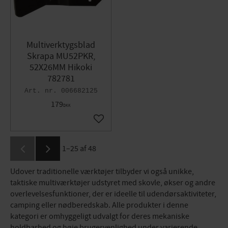
Multiverktygsblad
Skrapa MU52PKR,
52X26MM Hikoki
782781
006682125
179
DKK
Gem som favorit
1–
25
af
48
Udover traditionelle værktøjer tilbyder vi også unikke,
taktiske multiværktøjer udstyret med skovle, økser og andre
overlevelsesfunktioner, der er ideelle til udendørsaktiviteter,
camping eller nødberedskab. Alle produkter i denne
kategori er omhyggeligt udvalgt for deres mekaniske
holdbarhed og høje brugervenlighed under varierende