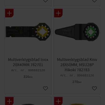
Gem som favorit
Gem so
Multiverktygsblad Inox
Multiverktygsblad Kniv
20X40MM 782701
28X50MM, MSU28P
Hikoki 782783
006682120
006682126
316
DKK
270
DKK
Gem som favorit
Gem so