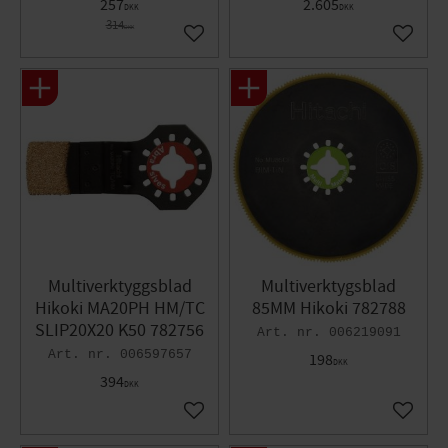
257
2.605
DKK
DKK
314
DKK
Gem som favorit
Gem so
Multiverktyggsblad
Multiverktygsblad
Hikoki MA20PH HM/TC
85MM Hikoki 782788
SLIP20X20 K50 782756
006219091
006597657
198
DKK
394
DKK
Gem som favorit
Gem so