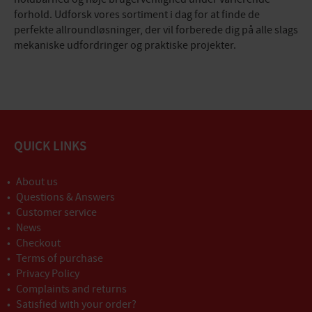
forhold. Udforsk vores sortiment i dag for at finde de
perfekte allroundløsninger, der vil forberede dig på alle slags
mekaniske udfordringer og praktiske projekter.
QUICK LINKS
About us
Questions & Answers
Customer service
News
Checkout
Terms of purchase
Privacy Policy
Complaints and returns
Satisfied with your order?