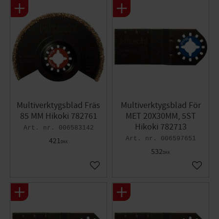
Multiverktygsblad Fräs
Multiverktygsblad För
85 MM Hikoki 782761
MET 20X30MM, 5ST
Hikoki 782713
006583142
006597651
421
DKK
532
DKK
Gem som favorit
Gem so