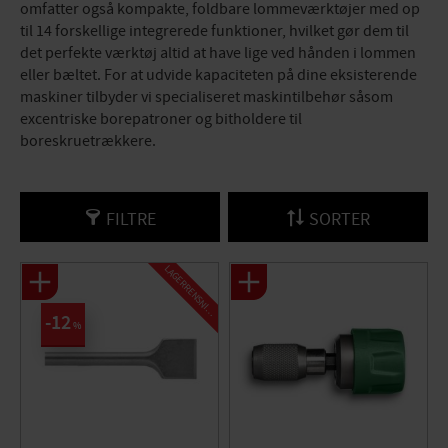
omfatter også kompakte, foldbare lommeværktøjer med op
til 14 forskellige integrerede funktioner, hvilket gør dem til
det perfekte værktøj altid at have lige ved hånden i lommen
eller bæltet. For at udvide kapaciteten på dine eksisterende
maskiner tilbyder vi specialiseret maskintilbehør såsom
excentriske borepatroner og bitholdere til
boreskruetrækkere.
FILTRE
SORTER
L
A
G
E
R
R
E
N
S
N
I
N
G
12
%