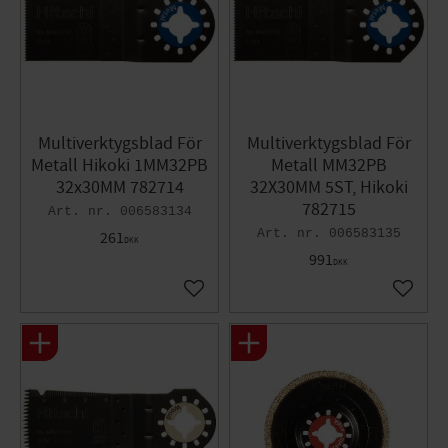
Multiverktygsblad För
Multiverktygsblad För
Metall Hikoki 1MM32PB
Metall MM32PB
32x30MM 782714
32X30MM 5ST, Hikoki
782715
006583134
006583135
261
DKK
991
DKK
Gem som favorit
Gem so