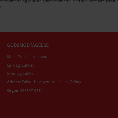
ntermometre og robuste grilltermometre. Med den rette temperaturko
n.
GODSMODTAGELSE
Man - Fre: 08:00 - 16:00
Lørdag: Lukket
Søndag: Lukket
Adresse
Falsterbovägen 245, 23591 Vellinge
Org.nr.
556597-9712