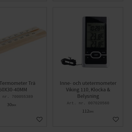
 Termometer Trä
Inne- och utetermometer
50X30-40MM
Viking 110, Klocka &
Belysning
700055389
007020560
30
DKK
112
DKK
Gem som favorit
Gem som