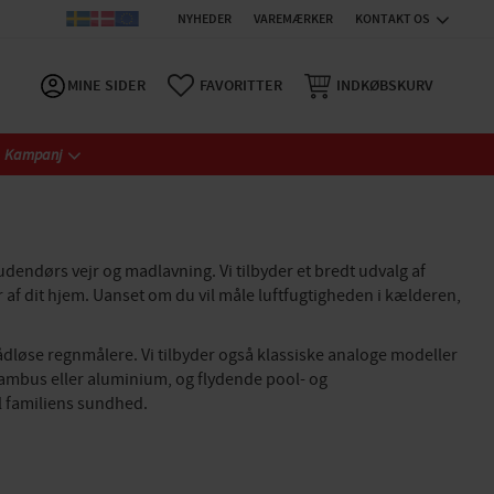
NYHEDER
VAREMÆRKER
KONTAKT OS
MINE SIDER
FAVORITTER
INDKØBSKURV
Kampanj
udendørs vejr og madlavning. Vi tilbyder et bredt udvalg af
 af dit hjem. Uanset om du vil måle luftfugtigheden i kælderen,
dløse regnmålere. Vi tilbyder også klassiske analoge modeller
 bambus eller aluminium, og flydende pool- og
l familiens sundhed.