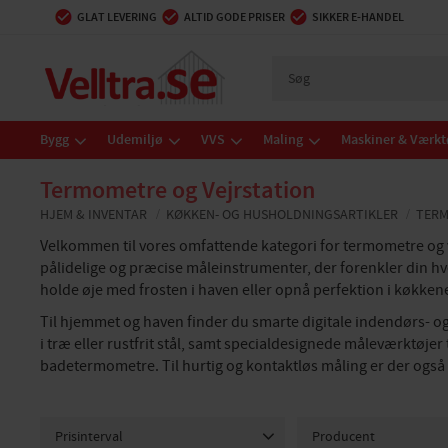
GLAT LEVERING
ALTID GODE PRISER
SIKKER E-HANDEL
Bygg
Udemiljø
VVS
Maling
Maskiner & Værkt
Termometre og Vejrstation
HJEM & INVENTAR
KØKKEN- OG HUSHOLDNINGSARTIKLER
TERM
Velkommen til vores omfattende kategori for termometre og vej
pålidelige og præcise måleinstrumenter, der forenkler din hv
holde øje med frosten i haven eller opnå perfektion i køkkenet, 
Til hjemmet og haven finder du smarte digitale indendørs- o
i træ eller rustfrit stål, samt specialdesignede måleværktøj
badetermometre. Til hurtig og kontaktløs måling er der også
Prisinterval
Producent