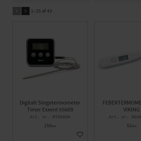
20
447
Char-Broil
1
Exxen
1–
25
af
43
Napoli
1
Rento
2
VIKING
36
WOOD
Digitalt Stegetermometer
FEBERTERMOME
Timer Exxent 65609
VIKING
MT65609
004
155
52
DKK
DKK
Gem som favorit