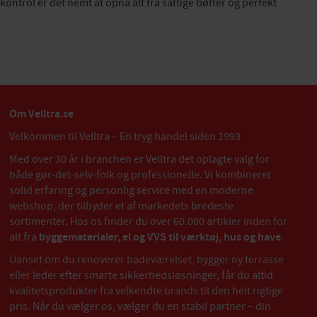
ntrol er det nemt at opnå alt fra saftige bøffer og perfekt
Om Velltra.se
Velkommen til Velltra – En tryg handel siden 1993
Med over 30 år i branchen er Velltra det oplagte valg for
både gør-det-selv-folk og professionelle. Vi kombinerer
solid erfaring og personlig service med en moderne
webshop, der tilbyder et af markedets bredeste
sortimenter. Hos os finder du over 60.000 artikler inden for
alt fra
byggematerialer, el og VVS til værktøj, hus og have
.
Uanset om du renoverer badeværelset, bygger ny terrasse
eller leder efter smarte sikkerhedsløsninger, får du altid
kvalitetsprodukter fra velkendte brands til den helt rigtige
pris. Når du vælger os, vælger du en stabil partner – din