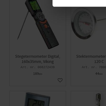
Stegetermometer Digital,
Stektermometer 
160x35mm, Viking
120 C
008272439
700
189
44
DKK
DKK
Gem som favorit