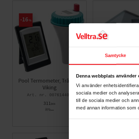
16
%
Samtycke
Denna webbplats använder 
Pool Termometer, Trådløs,
Regnmåler Trådlø
Vi använder enhetsidentifierar
Viking
004
sociala medier och analysera 
007614400
273
DKK
till de sociala medier och a
311
DKK
med annan information som du 
371
DKK
Gem som favorit