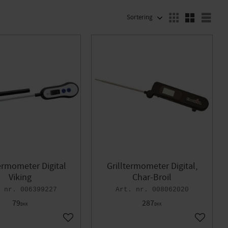
VÆLG SORTERINGSMETODE
Vælg
Termometer Digital
Grilltermometer Digital,
Viking
Char-Broil
006399227
008062020
79
287
DKK
DKK
Gem som favorit
Gem som