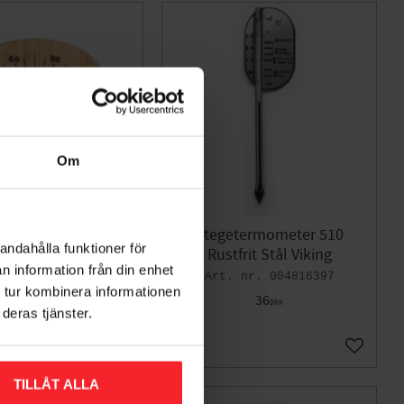
Om
rmometer, Bambus,
Stegetermometer 510
andahålla funktioner för
Rento
Rustfrit Stål Viking
n information från din enhet
008187466
004816397
 tur kombinera informationen
139
36
DKK
DKK
deras tjänster.
Gem som favorit
Gem som
TILLÅT ALLA