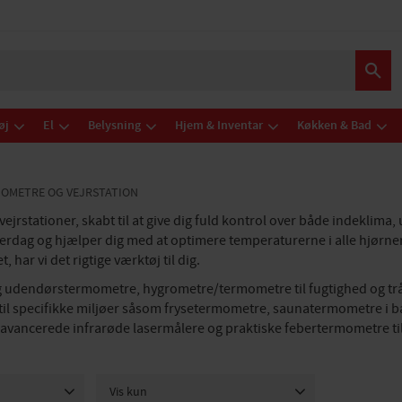
øj
El
Belysning
Hjem & Inventar
Køkken & Bad
OMETRE OG VEJRSTATION
rstationer, skabt til at give dig fuld kontrol over både indeklima, 
erdag og hjælper dig med at optimere temperaturerne i alle hjørner
har vi det rigtige værktøj til dig.
g udendørstermometre, hygrometre/termometre til fugtighed og trå
er til specifikke miljøer såsom frysetermometre, saunatermometre i
 avancerede infrarøde lasermålere og praktiske febertermometre ti
Vis kun