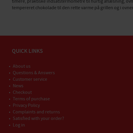
timere, praktiske indsatstermometre til hurtig aflæsning, ov
tempereret chokolade til den rette varme på grillen og i ovne
QUICK LINKS
About us
Questions & Answers
Customer service
News
Checkout
Terms of purchase
Privacy Policy
Complaints and returns
Satisfied with your order?
Log in