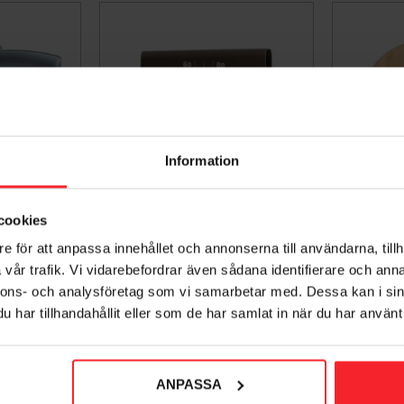
Information
cookies
s, Viking
Saunatermometer,
Saunate
e för att anpassa innehållet och annonserna till användarna, tillh
Aluminium, Tjærebrun,
633487
vår trafik. Vi vidarebefordrar även sådana identifierare och anna
Rento
nnons- och analysföretag som vi samarbetar med. Dessa kan i sin
008187469
har tillhandahållit eller som de har samlat in när du har använt 
181
DKK
Gem som favorit
Gem som favorit
ANPASSA