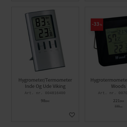
33
%
Hygrometer/Termometer
Hygrotermomete
Inde Og Ude Viking
Woods
004816400
007
98
221
DKK
DKK
330
DKK
Gem som favorit