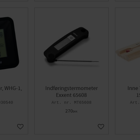
r, WHG-1,
Indføringstermometer
Inne
Exxent 65608
1
030540
MT65608
270
DKK
Gem som favorit
Gem som favorit