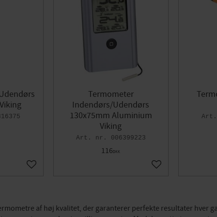
 Udendørs
Termometer
Termo
Viking
Indendørs/Udendørs
130x75mm Aluminium
816375
Viking
006399223
116
DKK
Gem som favorit
Gem som favorit
termometre af høj kvalitet, der garanterer perfekte resultater hve