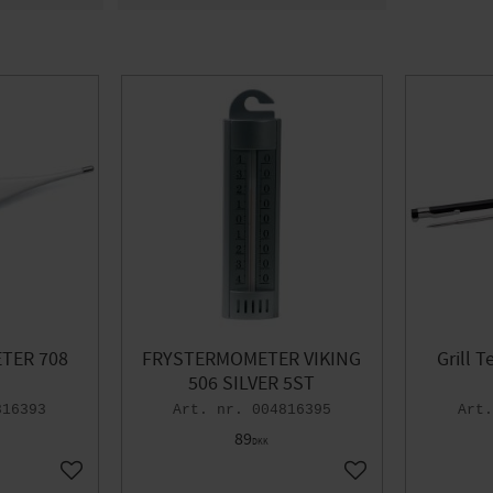
t
2
Er på lager
43
S
1
TER 708
FRYSTERMOMETER VIKING
Grill 
506 SILVER 5ST
816393
004816395
89
DKK
Gem som favorit
Gem som favorit