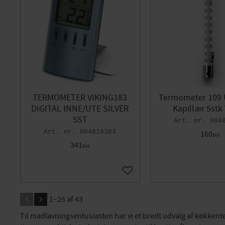
TERMOMETER VIKING183
Termometer 109
DIGITAL INNE/UTE SILVER
Kapillær 5stk 
5ST
004
004816384
160
DKK
341
DKK
Gem som favorit
1–
25
af
43
Til madlavningsentusiasten har vi et bredt udvalg af køkken