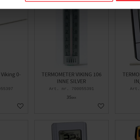
Viking 0-
TERMOMETER VIKING 106
TERMOM
INNE SILVER
IN
055397
700055391
35
DKK
Gem som favorit
Gem som favorit