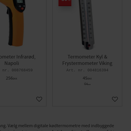
meter Infrarød,
Termometer Kyl &
Napoli
Frystermometer Viking
008768459
004816394
256
45
DKK
DKK
64
DKK
Gem som favorit
Gem som
r gang. Vælg mellem digitale kødtermometre med indbyggede