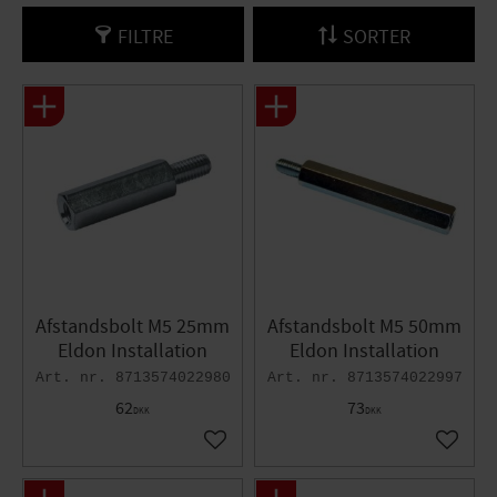
FILTRE
SORTER
Afstandsbolt M5 25mm
Afstandsbolt M5 50mm
Eldon Installation
Eldon Installation
8713574022980
8713574022997
62
73
DKK
DKK
Gem som favorit
Gem so