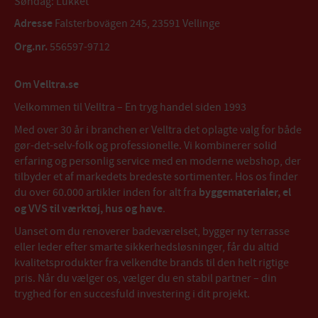
Søndag: Lukket
Adresse
Falsterbovägen 245, 23591 Vellinge
Org.nr.
556597-9712
Om Velltra.se
Velkommen til Velltra – En tryg handel siden 1993
Med over 30 år i branchen er Velltra det oplagte valg for både
gør-det-selv-folk og professionelle. Vi kombinerer solid
erfaring og personlig service med en moderne webshop, der
tilbyder et af markedets bredeste sortimenter. Hos os finder
du over 60.000 artikler inden for alt fra
byggematerialer, el
og VVS til værktøj, hus og have
.
Uanset om du renoverer badeværelset, bygger ny terrasse
eller leder efter smarte sikkerhedsløsninger, får du altid
kvalitetsprodukter fra velkendte brands til den helt rigtige
pris. Når du vælger os, vælger du en stabil partner – din
tryghed for en succesfuld investering i dit projekt.