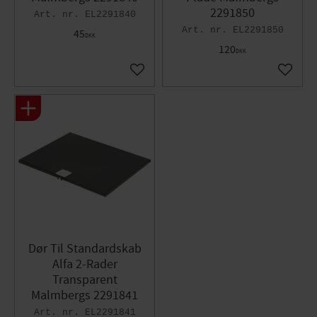
2291850
EL2291840
EL2291850
45
DKK
120
DKK
Gem som favorit
Gem so
Dør Til Standardskab
Alfa 2-Rader
Transparent
Malmbergs 2291841
EL2291841