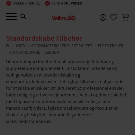
SIKKER E-HANDEL
ALTID GODE PRISER
Menu
INDKØ
FAVORIT
Standardskabe Tilbehør
EL
INSTALLATIONSMATERIALER ELEKTRICITET
ELCENTRALER
STANDARDSKABE TILBEHØR
Denne kategori indeholder alt nødvendigt tilbehør og
supplerende komponenter til installation, udvidelse og
vedligeholdelse af standardskabe og
standardfordelingstavler. Det rigtige tilbehør er afgørende
for at skabe en sikker, struktureret og professionel eltavle i
både bolig- og erhvervsejendomme. Ved at optimere skabet
med tilpassede monteringsdetaljer sikrer du, at alle
miniatureafbrydere, fejlstrømsafbrydere og moduler er
sikkert og beskyttet i henhold til gældende
sikkerhedsstandarder.