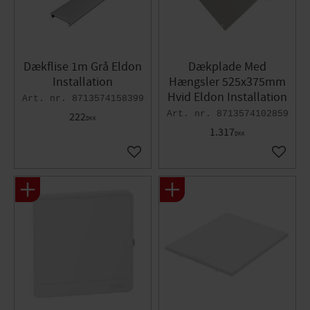
Dækflise 1m Grå Eldon
Dækplade Med
Installation
Hængsler 525x375mm
Hvid Eldon Installation
8713574158399
8713574102859
222
DKK
1.317
DKK
Gem som favorit
Gem so