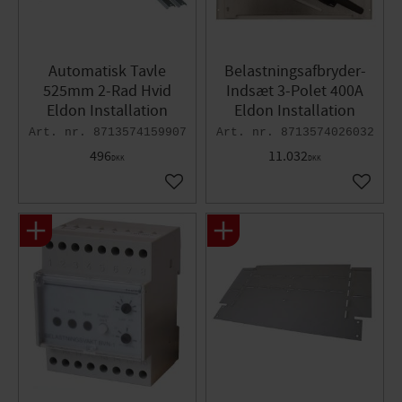
Automatisk Tavle
Belastningsafbryder-
525mm 2-Rad Hvid
Indsæt 3-Polet 400A
Eldon Installation
Eldon Installation
8713574159907
8713574026032
496
11.032
DKK
DKK
Gem som favorit
Gem so