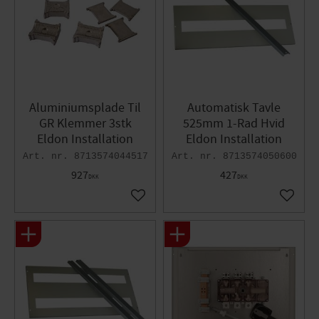
Aluminiumsplade Til
Automatisk Tavle
GR Klemmer 3stk
525mm 1-Rad Hvid
Eldon Installation
Eldon Installation
8713574044517
8713574050600
927
427
DKK
DKK
Gem som favorit
Gem so