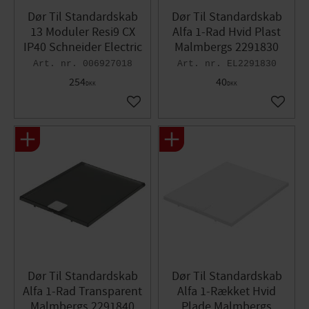
Dør Til Standardskab
Dør Til Standardskab
13 Moduler Resi9 CX
Alfa 1-Rad Hvid Plast
IP40 Schneider Electric
Malmbergs 2291830
006927018
EL2291830
254
40
DKK
DKK
Gem som favorit
Gem so
Dør Til Standardskab
Dør Til Standardskab
Alfa 1-Rad Transparent
Alfa 1-Rækket Hvid
Malmbergs 2291840
Plade Malmbergs