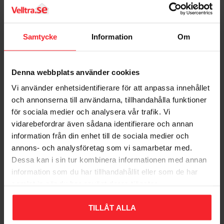
Samtycke
Information
Om
Denna webbplats använder cookies
Vi använder enhetsidentifierare för att anpassa innehållet
och annonserna till användarna, tillhandahålla funktioner
för sociala medier och analysera vår trafik. Vi
Driftsstrømrelæ 1-
Driftsstrømrelæ 1-
vidarebefordrar även sådana identifierare och annan
Polet 12VAC/DC 16AVXL
Polet 230VAC 16AVXL
information från din enhet till de sociala medier och
Eldon Installation
Eldon Installation
annons- och analysföretag som vi samarbetar med.
8713574169036
8713574169043
Dessa kan i sin tur kombinera informationen med annan
678
678
DKK
DKK
information som du har tillhandahållit eller som de har
samlat in när du har använt deras tjänster.
Gem som favorit
Gem so
TILLÅT ALLA