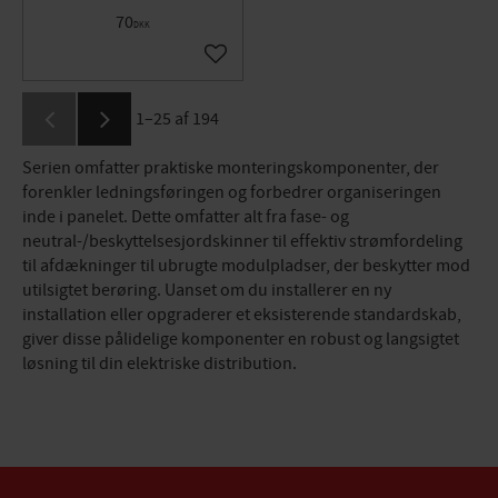
70
DKK
Gem som favorit
1–
25
af
194
Serien omfatter praktiske monteringskomponenter, der
forenkler ledningsføringen og forbedrer organiseringen
inde i panelet. Dette omfatter alt fra fase- og
neutral-/beskyttelsesjordskinner til effektiv strømfordeling
til afdækninger til ubrugte modulpladser, der beskytter mod
utilsigtet berøring. Uanset om du installerer en ny
installation eller opgraderer et eksisterende standardskab,
giver disse pålidelige komponenter en robust og langsigtet
løsning til din elektriske distribution.