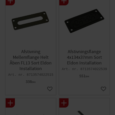
Afstivning
Afstivningsflange
Mellemflange Helt
4x134x37mm Sort
Åben FL13 Sort​ Eldon
Eldon Installation
Installation
8713574022539
8713574022515
551
DKK
338
DKK
Gem som favorit
Gem so