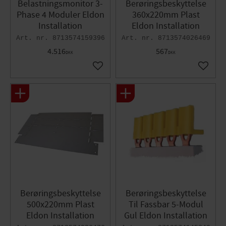
Belastningsmonitor 3-
Berøringsbeskyttelse
Phase 4 Moduler Eldon
360x220mm Plast
Installation
Eldon Installation
8713574159396
8713574026469
4.516
567
DKK
DKK
Gem som favorit
Gem so
Berøringsbeskyttelse
Berøringsbeskyttelse
500x220mm Plast
Til Fassbar 5-Modul
Eldon Installation
Gul Eldon Installation