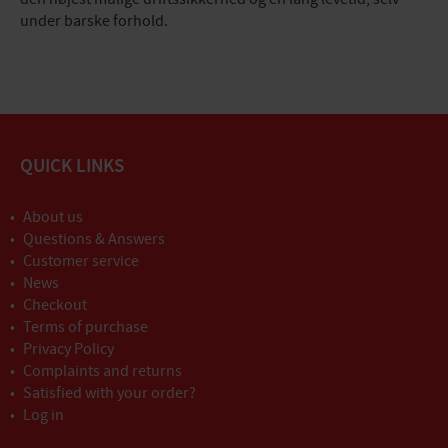
under barske forhold.
QUICK LINKS
About us
Questions & Answers
Customer service
News
Checkout
Terms of purchase
Privacy Policy
Complaints and returns
Satisfied with your order?
Log in