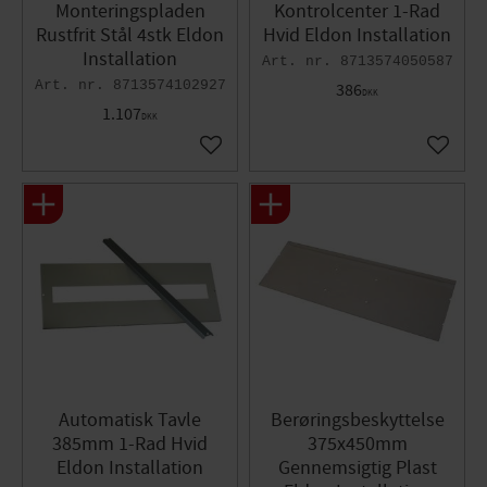
Monteringspladen
Kontrolcenter 1-Rad
Rustfrit Stål 4stk Eldon
Hvid Eldon Installation
Installation
8713574050587
8713574102927
386
DKK
1.107
DKK
Gem som favorit
Gem so
Automatisk Tavle
Berøringsbeskyttelse
385mm 1-Rad Hvid
375x450mm
Eldon Installation
Gennemsigtig Plast