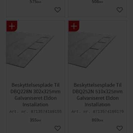
575
508
DKK
DKK
Gem som favorit
Gem so
Beskyttelsesplade Til
Beskyttelsesplade Til
DBQ228N 302x325mm
DBQ252N 510x325mm
Galvaniseret Eldon
Galvaniseret Eldon
Installation
Installation
8713574109155
8713574109179
355
869
DKK
DKK
Gem som favorit
Gem so