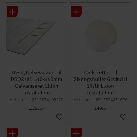
Beskyttelsesplade Til
Dækhætter Til
DBQ378N 510x450mm
Sikringshuller Gevind II
Galvaniseret Eldon
10stk Eldon
Installation
Installation
8713574109209
8713574051676
1.252
149
DKK
DKK
Gem som favorit
Gem so