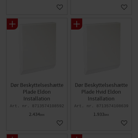
Gem som favorit
Gem so
Dør Beskyttelseshætte
Dør Beskyttelseshætte
Plade Eldon
Plade Hvid Eldon
Installation
Installation​
8713574108592
8713574108639
2.434
1.933
DKK
DKK
Gem som favorit
Gem so