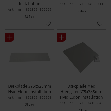
Installation
8713574026711
8713574026667
364
DKK
361
DKK
Gem som favorit
Gem so
Dækplade 375x525mm
Dækplade Med
Hvid Eldon Installation
Hængsler 375x385mm
Hvid Eldon Installation
8713574026728
8713574102842
385
DKK
1.247
DKK