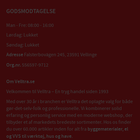
GODSMODTAGELSE
Man - Fre: 08:00 - 16:00
Lørdag: Lukket
Søndag: Lukket
Adresse
Falsterbovägen 245, 23591 Vellinge
Org.nr.
556597-9712
Om Velltra.se
Velkommen til Velltra – En tryg handel siden 1993
Med over 30 år i branchen er Velltra det oplagte valg for både
gør-det-selv-folk og professionelle. Vi kombinerer solid
erfaring og personlig service med en moderne webshop, der
tilbyder et af markedets bredeste sortimenter. Hos os finder
du over 60.000 artikler inden for alt fra
byggematerialer, el
og VVS til værktøj, hus og have
.