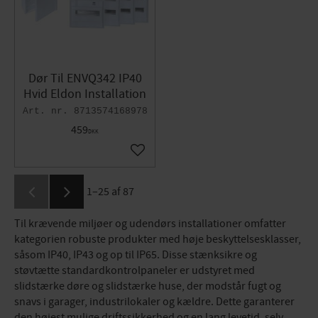
Dør Til ENVQ342 IP40
Hvid Eldon Installation
8713574168978
459
DKK
Gem som favorit
1–
25
af
87
Til krævende miljøer og udendørs installationer omfatter
kategorien robuste produkter med høje beskyttelsesklasser,
såsom IP40, IP43 og op til IP65. Disse stænksikre og
støvtætte standardkontrolpaneler er udstyret med
slidstærke døre og slidstærke huse, der modstår fugt og
snavs i garager, industrilokaler og kældre. Dette garanterer
den højest mulige driftssikkerhed og en lang levetid, selv