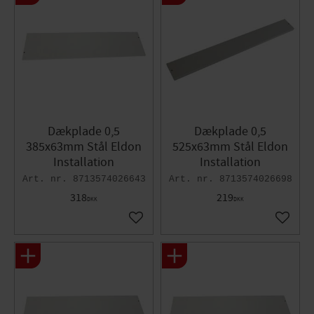
Dækplade 0,5
Dækplade 0,5
385x63mm Stål Eldon
525x63mm Stål Eldon
Installation
Installation
8713574026643
8713574026698
318
219
DKK
DKK
Gem som favorit
Gem so