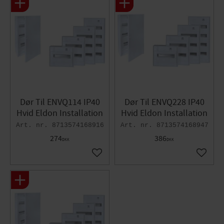
Dør Til ENVQ114 IP40
Dør Til ENVQ228 IP40
Hvid Eldon Installation
Hvid Eldon Installation
8713574168916
8713574168947
274
386
DKK
DKK
Gem som favorit
Gem so