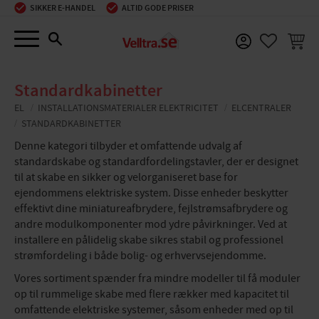
SIKKER E-HANDEL
ALTID GODE PRISER
Menu
INDKØ
FAVORIT
Standardkabinetter
EL
INSTALLATIONSMATERIALER ELEKTRICITET
ELCENTRALER
STANDARDKABINETTER
Denne kategori tilbyder et omfattende udvalg af
standardskabe og standardfordelingstavler, der er designet
til at skabe en sikker og velorganiseret base for
ejendommens elektriske system. Disse enheder beskytter
effektivt dine miniatureafbrydere, fejlstrømsafbrydere og
andre modulkomponenter mod ydre påvirkninger. Ved at
installere en pålidelig skabe sikres stabil og professionel
strømfordeling i både bolig- og erhvervsejendomme.
Vores sortiment spænder fra mindre modeller til få moduler
op til rummelige skabe med flere rækker med kapacitet til
omfattende elektriske systemer, såsom enheder med op til