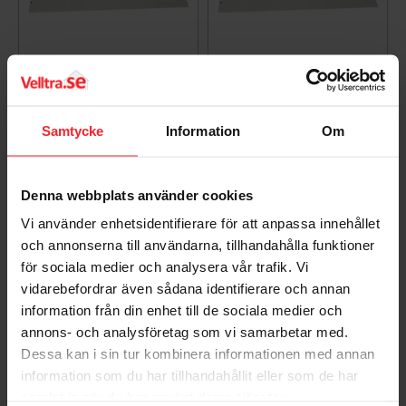
Dækplade 1
Dækplade 1
385x125mm Stål Eldon
525x125mm Stål Eldon
Samtycke
Information
Om
Installation
Installation
8713574026650
8713574026704
228
230
Denna webbplats använder cookies
DKK
DKK
Vi använder enhetsidentifierare för att anpassa innehållet
Gem som favorit
Gem so
och annonserna till användarna, tillhandahålla funktioner
för sociala medier och analysera vår trafik. Vi
vidarebefordrar även sådana identifierare och annan
information från din enhet till de sociala medier och
annons- och analysföretag som vi samarbetar med.
Dessa kan i sin tur kombinera informationen med annan
information som du har tillhandahållit eller som de har
samlat in när du har använt deras tjänster.