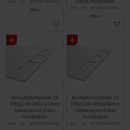
Eldon Installation
8713574025523
8713574024311
396
DKK
398
DKK
Gem som favorit
Gem so
Beskyttelsesplade Til
Beskyttelsesplade Til
DBQ114N 405x325mm
DBQ120N 405x200mm
Galvaniseret Eldon
Galvaniseret Eldon
Installation
Installation
8713574109162
8713574109131