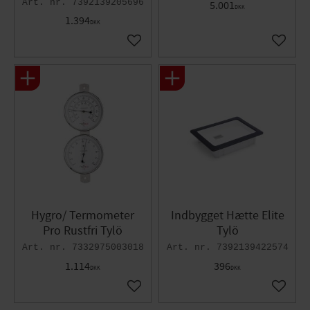
7392139205696
5.001
DKK
1.394
DKK
Gem som favorit
Gem so
Hygro/ Termometer
Indbygget Hætte Elite
Pro Rustfri Tylö​
Tylö​
7332975003018
7392139422574
1.114
396
DKK
DKK
Gem som favorit
Gem so