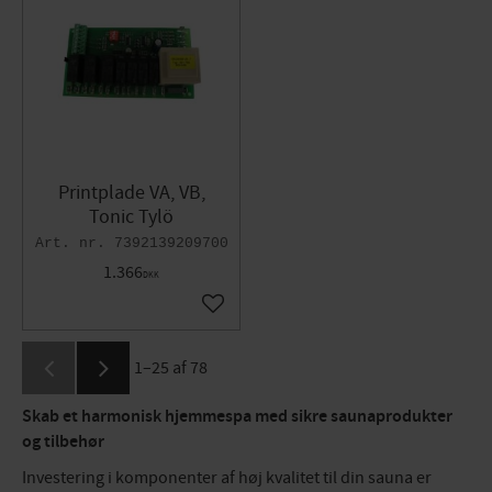
Printplade VA, VB,
Tonic Tylö​
7392139209700
1.366
DKK
Gem som favorit
1–
25
af
78
Skab et harmonisk hjemmespa med sikre saunaprodukter
og tilbehør
Investering i komponenter af høj kvalitet til din sauna er