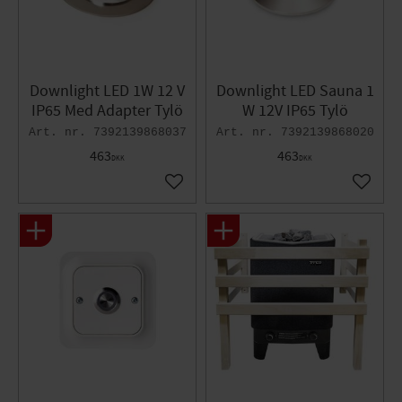
Downlight LED 1W 12 V
Downlight LED Sauna 1
IP65 Med Adapter Tylö​
W 12V IP65 Tylö
7392139868037
7392139868020
463
463
DKK
DKK
Gem som favorit
Gem so