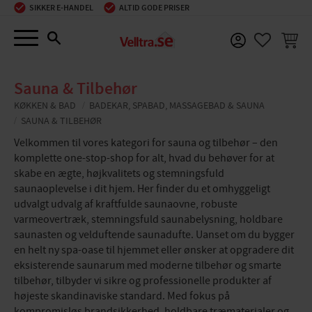
SIKKER E-HANDEL
ALTID GODE PRISER
Menu
INDKØ
FAVORIT
Sauna & Tilbehør
KØKKEN & BAD
BADEKAR, SPABAD, MASSAGEBAD & SAUNA
SAUNA & TILBEHØR
Velkommen til vores kategori for sauna og tilbehør – den
komplette one-stop-shop for alt, hvad du behøver for at
skabe en ægte, højkvalitets og stemningsfuld
saunaoplevelse i dit hjem. Her finder du et omhyggeligt
udvalgt udvalg af kraftfulde saunaovne, robuste
varmeovertræk, stemningsfuld saunabelysning, holdbare
saunasten og velduftende saunadufte. Uanset om du bygger
en helt ny spa-oase til hjemmet eller ønsker at opgradere dit
eksisterende saunarum med moderne tilbehør og smarte
tilbehør, tilbyder vi sikre og professionelle produkter af
højeste skandinaviske standard. Med fokus på
kompromisløs brandsikkerhed, holdbare træmaterialer og