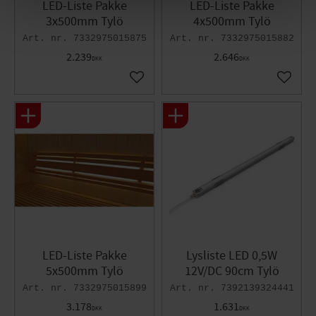
LED-Liste Pakke
LED-Liste Pakke
3x500mm Tylö
4x500mm Tylö
7332975015875
7332975015882
2.239
2.646
DKK
DKK
Gem som favorit
Gem so
LED-Liste Pakke
Lysliste LED 0,5W
5x500mm Tylö
12V/DC 90cm Tylö
7332975015899
7392139324441
3.178
1.631
DKK
DKK