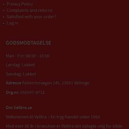
Privacy Policy
Complaints and returns
Satisfied with your order?
Log in
GODSMODTAGELSE
Man - Fre: 08:00 - 16:00
Lørdag: Lukket
Søndag: Lukket
Adresse
Falsterbovägen 245, 23591 Vellinge
Org.nr.
556597-9712
Om Velltra.se
Velkommen til Velltra – En tryg handel siden 1993
Med over 30 år i branchen er Velltra det oplagte valg for både