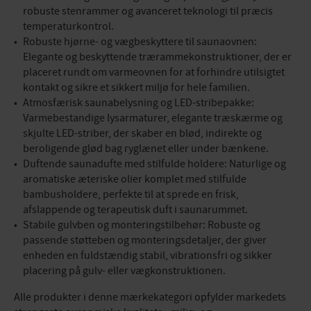
robuste stenrammer og avanceret teknologi til præcis
temperaturkontrol.
Robuste hjørne- og vægbeskyttere til saunaovnen:
Elegante og beskyttende trærammekonstruktioner, der er
placeret rundt om varmeovnen for at forhindre utilsigtet
kontakt og sikre et sikkert miljø for hele familien.
Atmosfærisk saunabelysning og LED-stribepakke:
Varmebestandige lysarmaturer, elegante træskærme og
skjulte LED-striber, der skaber en blød, indirekte og
beroligende glød bag ryglænet eller under bænkene.
Duftende saunadufte med stilfulde holdere: Naturlige og
aromatiske æteriske olier komplet med stilfulde
bambusholdere, perfekte til at sprede en frisk,
afslappende og terapeutisk duft i saunarummet.
Stabile gulvben og monteringstilbehør: Robuste og
passende støtteben og monteringsdetaljer, der giver
enheden en fuldstændig stabil, vibrationsfri og sikker
placering på gulv- eller vægkonstruktionen.
Alle produkter i denne mærkekategori opfylder markedets