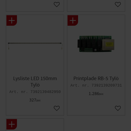
Gem som favorit
Gem so
Lysliste LED 150mm
Printplade RB-5 Tylö​
Tylö
7392139209731
7392139482950
1.286
DKK
327
DKK
Gem som favorit
Gem so