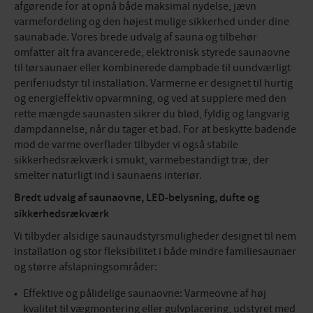
afgørende for at opnå både maksimal nydelse, jævn
varmefordeling og den højest mulige sikkerhed under dine
saunabade. Vores brede udvalg af sauna og tilbehør
omfatter alt fra avancerede, elektronisk styrede saunaovne
til tørsaunaer eller kombinerede dampbade til uundværligt
periferiudstyr til installation. Varmerne er designet til hurtig
og energieffektiv opvarmning, og ved at supplere med den
rette mængde saunasten sikrer du blød, fyldig og langvarig
dampdannelse, når du tager et bad. For at beskytte badende
mod de varme overflader tilbyder vi også stabile
sikkerhedsrækværk i smukt, varmebestandigt træ, der
smelter naturligt ind i saunaens interiør.
Bredt udvalg af saunaovne, LED-belysning, dufte og
sikkerhedsrækværk
Vi tilbyder alsidige saunaudstyrsmuligheder designet til nem
installation og stor fleksibilitet i både mindre familiesaunaer
og større afslapningsområder:
Effektive og pålidelige saunaovne: Varmeovne af høj
kvalitet til vægmontering eller gulvplacering, udstyret med