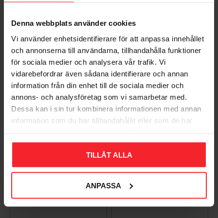
Denna webbplats använder cookies
Vi använder enhetsidentifierare för att anpassa innehållet
LED-Liste Pakke
LED-Liste Pakke
och annonserna till användarna, tillhandahålla funktioner
1x500mm Tylö
2x500mm Tylö
för sociala medier och analysera vår trafik. Vi
7332975015714
7332975015868
vidarebefordrar även sådana identifierare och annan
1.304
1.844
information från din enhet till de sociala medier och
DKK
DKK
annons- och analysföretag som vi samarbetar med.
Gem som favorit
Gem so
Dessa kan i sin tur kombinera informationen med annan
information som du har tillhandahållit eller som de har
samlat in när du har använt deras tjänster.
TILLÅT ALLA
ANPASSA