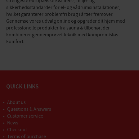
strengeste europæiske kvalitets-, miljø- og
sikkerhedsstandarder for el- og vådrumsinstallationer,
hvilket garanterer problemfri brug i årtier fremover.
Gennemse vores udvalg online og opgrader dit hjem med
professionelle produkter fra sauna & tilbehør, der
kombinerer gennemprøvet teknik med kompromisløs
komfort.
QUICK LINKS
About us
Questions & Answers
Customer service
News
Checkout
Terms of purchase