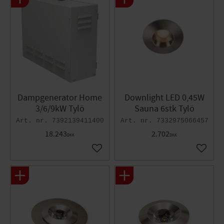
Dampgenerator Home
Downlight LED 0,45W
3/6/9kW Tylö
Sauna 6stk Tylö​
7392139411400
7332975066457
18.243
2.702
DKK
DKK
Gem som favorit
Gem so