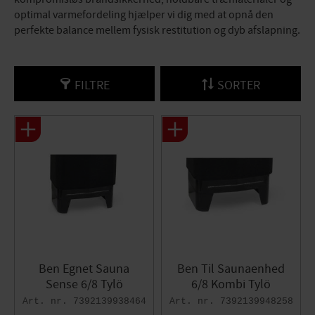
optimal varmefordeling hjælper vi dig med at opnå den
perfekte balance mellem fysisk restitution og dyb afslapning.
FILTRE
SORTER
Ben Egnet Sauna
Ben Til Saunaenhed
Sense 6/8 Tylö​
6/8 Kombi Tylö​
7392139938464
7392139948258