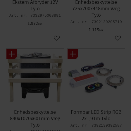
Ekstern Afbryder 12V
Enhedsbeskyttelse
Tylö​
725x700x448mm Væg
Tylö
7332975008891
7392139205719
1.972
DKK
1.115
DKK
Gem som favorit
Gem so
Enhedsbeskyttelse
Formbar LED Strip RGB
840x1070x601mm Væg
2x1,91m Tylö
Tylö
7392139392587