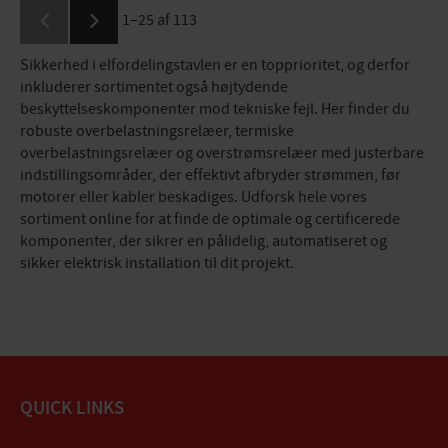
1–
25
af
113
Sikkerhed i elfordelingstavlen er en topprioritet, og derfor
inkluderer sortimentet også højtydende
beskyttelseskomponenter mod tekniske fejl. Her finder du
robuste overbelastningsrelæer, termiske
overbelastningsrelæer og overstrømsrelæer med justerbare
indstillingsområder, der effektivt afbryder strømmen, før
motorer eller kabler beskadiges. Udforsk hele vores
sortiment online for at finde de optimale og certificerede
komponenter, der sikrer en pålidelig, automatiseret og
sikker elektrisk installation til dit projekt.
QUICK LINKS