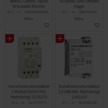
48VDC/130VAC Spole
7a Spole 230V 1Modul
Schneider Electric
Hager
EAN3606480091988
008566632
362
536
DKK
DKK
Gem som favorit
Gem so
Installationskontaktor
Installationskontaktor
2 Modul/25A/4-Pol,
2,2 kW/20A, Malmbergs
Malmbergs 3279273
2102110
EL3279273
EL2102110