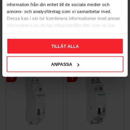
information från din enhet till de sociala medier och
annons- och analysföretag som vi samarbetar med.
Impulsrelæ Acti9 iTL
Impulsrelæ Acti9 iTL
1Polet 16A
1Polet 16A
Dessa kan i sin tur kombinera informationen med annan
110VDC/230-240VAC
12VDC/24VAC Spole
information som du har tillhandahållit eller som de har
Spole Schneider
Schneider Electric
samlat in när du har använt deras tjänster.
Electric
EAN3606480088971
EAN3606480088957
TILLÅT ALLA
185
DKK
107
DKK
Gem som favorit
Gem so
ANPASSA