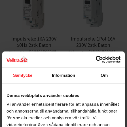
Impulsrelæ 16A 230V
Impulsrelæ 1Pol 16A
50Hz 2stk Eaton
230V 2stk Eaton
EAN4015082652715
EAN4015082652623
831
320
DKK
DKK
Gem som favorit
Gem so
Samtycke
Information
Om
Denna webbplats använder cookies
Vi använder enhetsidentifierare för att anpassa innehållet
och annonserna till användarna, tillhandahålla funktioner
för sociala medier och analysera vår trafik. Vi
vidarebefordrar även sådana identifierare och annan