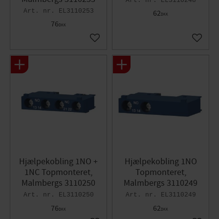
EL3110248
EL3110253
62
DKK
76
DKK
Gem som favorit
Gem so
Hjælpekobling 1NO +
Hjælpekobling 1NO
1NC Topmonteret,
Topmonteret,
Malmbergs 3110250
Malmbergs 3110249
EL3110250
EL3110249
76
62
DKK
DKK