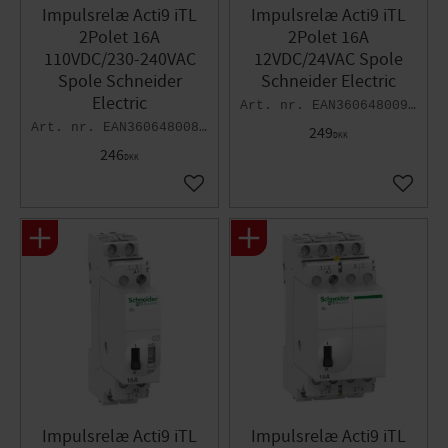
Impulsrelæ Acti9 iTL
Impulsrelæ Acti9 iTL
2Polet 16A
2Polet 16A
110VDC/230-240VAC
12VDC/24VAC Spole
Spole Schneider
Schneider Electric
Electric
EAN3606480091889
EAN3606480088995
249
DKK
246
DKK
Gem som favorit
Gem so
Impulsrelæ Acti9 iTL
Impulsrelæ Acti9 iTL