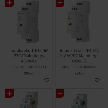
Impulsrelæ 1-NO 16A
Impulsrelæ 1-NO 16A
230V Malmbergs
24V AC/DC Malmbergs
4028681
4028682
EL4028681
EL4028682
284
284
DKK
DKK
Gem som favorit
Gem so