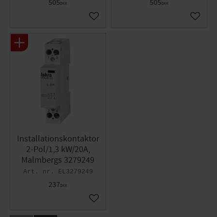
505
505
DKK
DKK
Gem som favorit
Gem so
Installationskontaktor
2-Pol/1,3 kW/20A,
Malmbergs 3279249
EL3279249
237
DKK
Gem som favorit