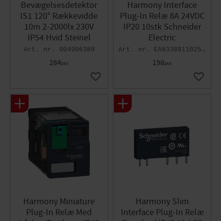
Bevægelsesdetektor
Harmony Interface
IS1 120° Rækkevidde
Plug-In Relæ 8A 24VDC
10m 2-2000lx 230V
IP20 10stk Schneider
IP54 Hvid Steinel
Electric
004906389
EAN3389110252361
284
198
DKK
DKK
Gem som favorit
Gem so
Harmony Miniature
Harmony Slim
Plug-In Relæ Med
Interface Plug-In Relæ