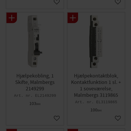
Gem som favorit
Gem so
Hjælpekobling, 1
Hjælpekontaktblok,
Skifte, Malmbergs
Kontaktfunktion 1 sl. +
2149299
1 soveværelse,
Malmbergs 3119865
EL2149299
EL3119865
103
DKK
100
DKK
Gem som favorit
Gem so