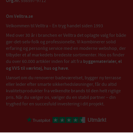
Org.nr.
556597-9712
Om Velltra.se
Velkommen til Velltra – En tryg handel siden 1993
Med over 30 år i branchen er Velltra det oplagte valg for både
gør-det-selv-folk og professionelle. Vi kombinerer solid
erfaring og personlig service med en moderne webshop, der
tilbyder et af markedets bredeste sortimenter. Hos os finder
du over 60.000 artikler inden for alt fra
byggematerialer, el
og VVS til værktøj, hus og have
.
Uanset om du renoverer badeværelset, bygger ny terrasse
eller leder efter smarte sikkerhedsløsninger, får du altid
kvalitetsprodukter fra velkendte brands til den helt rigtige
pris. Når du vælger os, vælger du en stabil partner – din
tryghed for en succesfuld investering i dit projekt.