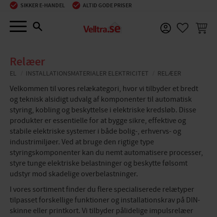
SIKKER E-HANDEL
ALTID GODE PRISER
Menu
INDKØ
FAVORIT
Relæer
EL
INSTALLATIONSMATERIALER ELEKTRICITET
RELÆER
Velkommen til vores relækategori, hvor vi tilbyder et bredt
og teknisk alsidigt udvalg af komponenter til automatisk
styring, kobling og beskyttelse i elektriske kredsløb. Disse
produkter er essentielle for at bygge sikre, effektive og
stabile elektriske systemer i både bolig-, erhvervs- og
industrimiljøer. Ved at bruge den rigtige type
styringskomponenter kan du nemt automatisere processer,
styre tunge elektriske belastninger og beskytte følsomt
udstyr mod skadelige overbelastninger.
I vores sortiment finder du flere specialiserede relætyper
tilpasset forskellige funktioner og installationskrav på DIN-
skinne eller printkort. Vi tilbyder pålidelige impulsrelæer