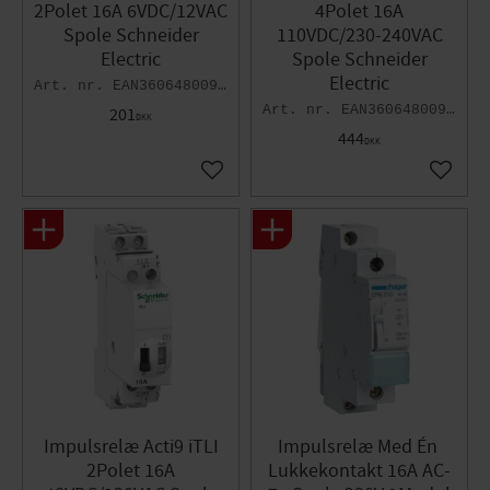
2Polet 16A 6VDC/12VAC
4Polet 16A
Spole Schneider
110VDC/230-240VAC
Electric
Spole Schneider
Electric
EAN3606480091896
EAN3606480091902
201
DKK
444
DKK
Gem som favorit
Gem so
Impulsrelæ Acti9 iTLI
Impulsrelæ Med Én ​
2Polet 16A
Lukkekontakt 16A AC-