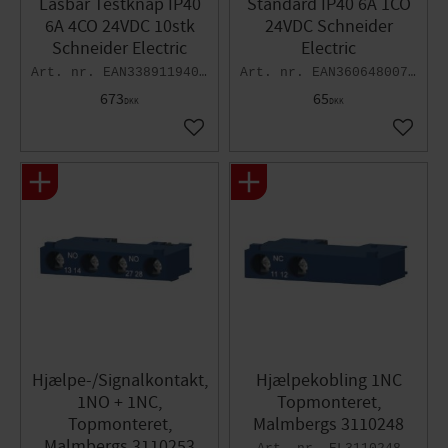
Låsbar Testknap IP40
Standard IP40 6A 1CO
6A 4CO 24VDC 10stk
24VDC Schneider
Schneider Electric
Electric
EAN3389119403719
EAN3606480077975
673
65
DKK
DKK
Gem som favorit
Gem so
Hjælpe-/Signalkontakt,
Hjælpekobling 1NC
1NO + 1NC,
Topmonteret,
Topmonteret,
Malmbergs 3110248
Malmbergs 3110253