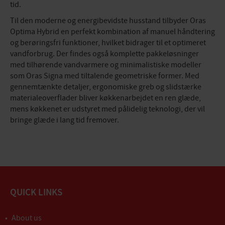
tid.
Til den moderne og energibevidste husstand tilbyder Oras
Optima Hybrid en perfekt kombination af manuel håndtering
og berøringsfri funktioner, hvilket bidrager til et optimeret
vandforbrug. Der findes også komplette pakkeløsninger
med tilhørende vandvarmere og minimalistiske modeller
som Oras Signa med tiltalende geometriske former. Med
gennemtænkte detaljer, ergonomiske greb og slidstærke
materialeoverflader bliver køkkenarbejdet en ren glæde,
mens køkkenet er udstyret med pålidelig teknologi, der vil
bringe glæde i lang tid fremover.
QUICK LINKS
About us