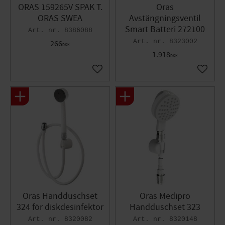
ORAS 159265V SPAK T.
Oras
ORAS SWEA
Avstängningsventil
Smart Batteri 272100
8386088
8323002
266
DKK
1.918
DKK
Gem som favorit
Gem so
Oras Handduschset
Oras Medipro
324 för diskdesinfektor
Handduschset 323
8320082
8320148