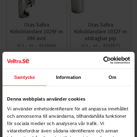
Oras Safira
Oras Safira
Köksblandare 1029F m
Köksblandare 1032F m
DM-avst
utdragbar pip
8310569
8310571
3.591
3.545
DKK
DKK
Gem som favorit
Gem so
Samtycke
Information
Om
Denna webbplats använder cookies
Vi använder enhetsidentifierare för att anpassa innehållet
och annonserna till användarna, tillhandahålla funktioner
för sociala medier och analysera vår trafik. Vi
vidarebefordrar även sådana identifierare och annan