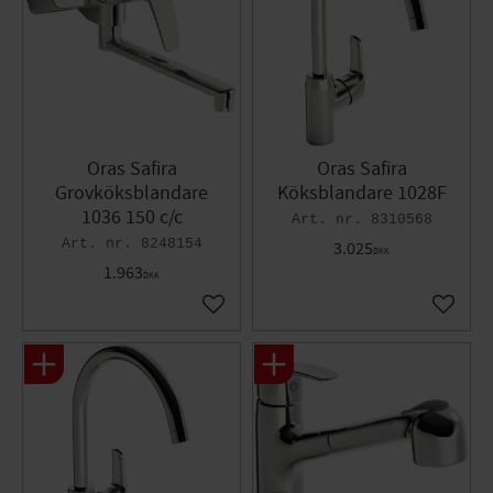
Oras Safira
Oras Safira
Grovköksblandare
Köksblandare 1028F
1036 150 c/c
8310568
8248154
3.025
DKK
1.963
DKK
Gem som favorit
Gem so