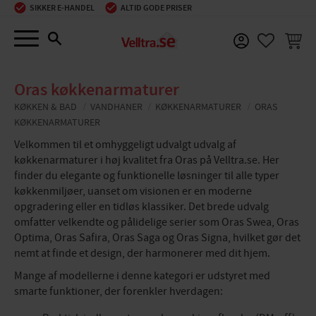
SIKKER E-HANDEL
ALTID GODE PRISER
Menu
INDKØ
FAVORIT
Oras køkkenarmaturer
KØKKEN & BAD
VANDHANER
KØKKENARMATURER
ORAS
KØKKENARMATURER
Velkommen til et omhyggeligt udvalgt udvalg af
køkkenarmaturer i høj kvalitet fra Oras på Velltra.se. Her
finder du elegante og funktionelle løsninger til alle typer
køkkenmiljøer, uanset om visionen er en moderne
opgradering eller en tidløs klassiker. Det brede udvalg
omfatter velkendte og pålidelige serier som Oras Swea, Oras
Optima, Oras Safira, Oras Saga og Oras Signa, hvilket gør det
nemt at finde et design, der harmonerer med dit hjem.
Mange af modellerne i denne kategori er udstyret med
smarte funktioner, der forenkler hverdagen: