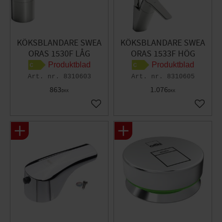
KÖKSBLANDARE SWEA
KÖKSBLANDARE SWEA
ORAS 1530F LÅG
ORAS 1533F HÖG
Produktblad
Produktblad
8310603
8310605
863
1.076
DKK
DKK
Gem som favorit
Gem so