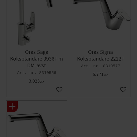
Oras Saga
Oras Signa
Köksblandare 3936F m
Köksblandare 2222F
DM-avst
8310577
8310556
5.771
DKK
3.023
DKK
Gem som favorit
Gem so