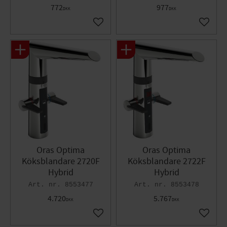
772
977
DKK
DKK
Gem som favorit
Gem so
Oras Optima
Oras Optima
Köksblandare 2720F
Köksblandare 2722F
Hybrid
Hybrid
8553477
8553478
4.720
5.767
DKK
DKK
Gem som favorit
Gem so