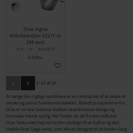
Oras Signa
Köksblandare 2227F m
DM-avst
8310579
6.939
DKK
Gem som favorit
1–
25
af
29
At vælge den rigtige vandhane er en central del af at skabe et
smukt og yderst funktionelt køkken. Blandt produkterne fra
Oras er en klar balance mellem skandinavisk design og
innovativ teknik synlig. Her finder du alt fra den stilfulde
Oras Swea med høj tud til den alsidige Oras Safira og den
stabile Oras Saga-serie, som alle er designet til at holde i lang