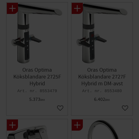
Oras Optima
Oras Optima
Köksblandare 2725F
Köksblandare 2727F
Hybrid
Hybrid m DM-avst
8553479
8553480
5.373
6.402
DKK
DKK
Gem som favorit
Gem so