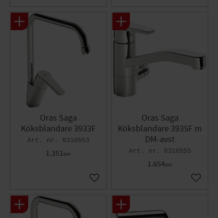
Oras Saga
Oras Saga
Köksblandare 3933F
Köksblandare 3935F m
DM-avst
8310553
8310555
1.351
DKK
1.654
DKK
Gem som favorit
Gem so