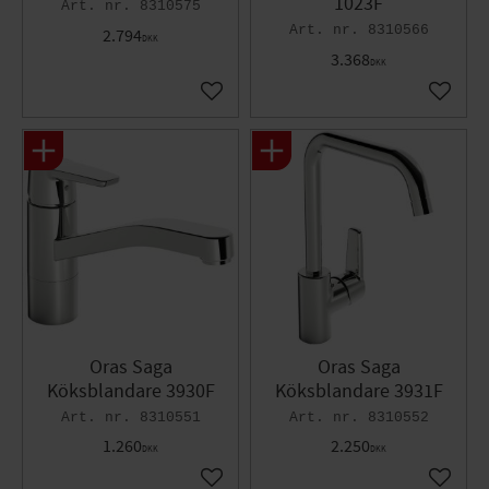
1023F
8310575
8310566
2.794
DKK
3.368
DKK
Gem som favorit
Gem so
Oras Saga
Oras Saga
Köksblandare 3930F
Köksblandare 3931F
8310551
8310552
1.260
2.250
DKK
DKK
Gem som favorit
Gem so