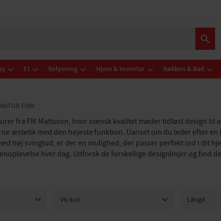
øj
El
Belysning
Hjem & Inventar
Køkken & Bad
MATUR FMM
r fra FM Mattsson, hvor svensk kvalitet møder tidløst design til al
ne æstetik med den højeste funktion. Uanset om du leder efter en
 med høj svingtud, er der en mulighed, der passer perfekt ind i dit 
enoplevelse hver dag. Udforsk de forskellige designlinjer og find de
Vis kun
Längd
Er på lager
24
100mm
1