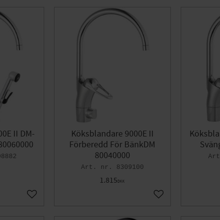
0E II DM-
Köksblandare 9000E II
Köksbla
 80060000
Förberedd För BänkDM
Svän
80040000
08882
8309100
1.815
DKK
Gem som favorit
Gem som favorit