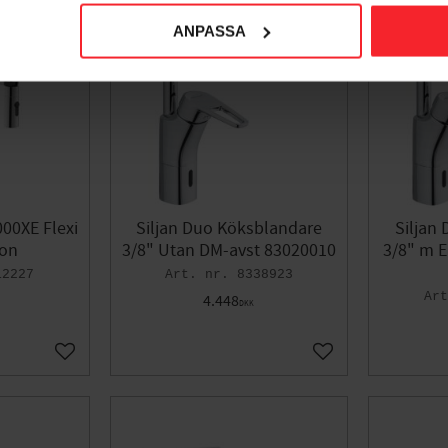
ANPASSA
00XE Flexi
Siljan Duo Köksblandare
Siljan
son
3/8" Utan DM-avst 83020010
3/8" m E
12227
8338923
4.448
DKK
Gem som favorit
Gem som favorit