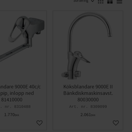
350mm
1
ndare 9000E 40c/c
Köksblandare 9000E II
. pip, inlopp ned
Bänkdiskmaskinsavst.
81410000
80030000
8310488
8309099
1.770
2.061
DKK
DKK
Gem som favorit
Gem som