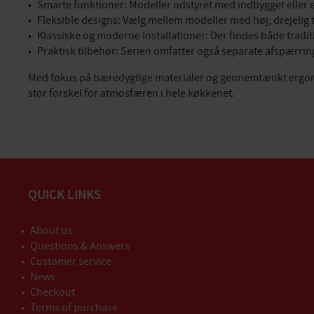
Smarte funktioner: Modeller udstyret med indbygget eller 
Fleksible designs: Vælg mellem modeller med høj, drejelig 
Klassiske og moderne installationer: Der findes både tra
Praktisk tilbehør: Serien omfatter også separate afspærrin
Med fokus på bæredygtige materialer og gennemtænkt ergonom
stor forskel for atmosfæren i hele køkkenet.
QUICK LINKS
About us
Questions & Answers
Customer service
News
Checkout
Terms of purchase