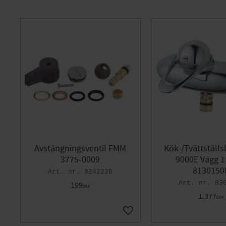
Avstängningsventil FMM
Kök-/Tvättställ
3775-0009
9000E Vägg 1
8130150
8242226
83
199
DKK
1.377
DKK
Gem som favorit