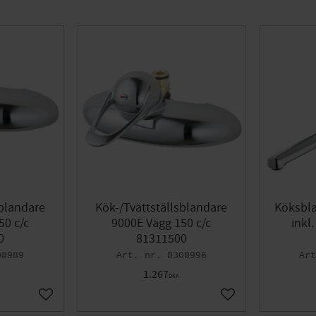
250mm
1
450mm
1
sblandare
Kök-/Tvättställsblandare
Köksbla
50 c/c
9000E Vägg 150 c/c
inkl
0
81311500
08989
8308996
1.267
DKK
Gem som favorit
Gem som favorit