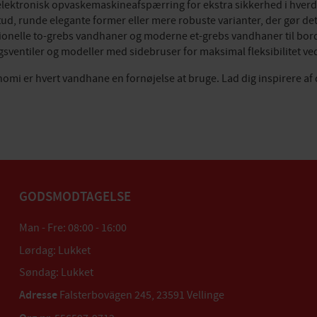
elektronisk opvaskemaskineafspærring for ekstra sikkerhed i hver
tud, runde elegante former eller mere robuste varianter, der gør d
ditionelle to-grebs vandhaner og moderne et-grebs vandhaner til b
gsventiler og modeller med sidebruser for maksimal fleksibilitet ve
i er hvert vandhane en fornøjelse at bruge. Lad dig inspirere af 
GODSMODTAGELSE
Man - Fre: 08:00 - 16:00
Lørdag: Lukket
Søndag: Lukket
Adresse
Falsterbovägen 245, 23591 Vellinge