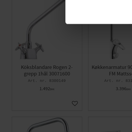
Köksblandare Rogen 2-
Køkkenarmatur 90
grepp 1hål 30071600
FM Matts
8300149
83
1.492
3.396
DKK
DKK
Gem som favorit