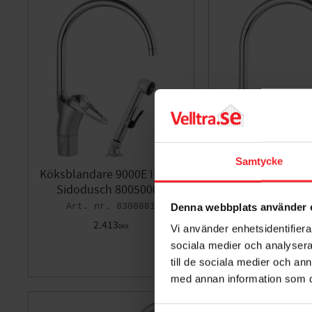
Samtycke
Köksblandare 9000E II Med
Köksblandare 90
Sidodusch 80050000
DM-avst Hög Sv
8001000
Denna webbplats använder 
8308881
83
2.413
Vi använder enhetsidentifierar
DKK
1.494
DKK
sociala medier och analysera 
till de sociala medier och a
Gem som favorit
med annan information som du 