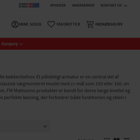
NYHEDER
VAREMÆRKER
KONTAKT OS
MINE SIDER
FAVORITTER
INDKØBSKURV
Kampanj
le køkkenbehov. Et pålideligt armatur er en central del af
 klassisk vægmonteret model med cc-mål som 150 eller 160, en
hjem. FM Mattssons produkter er kendt for deres lange levetid og
n perfekte løsning, der forbedrer både funktionen og stilen i
150mm
1
VÆLG SORTERINGSMETODE
Vælg