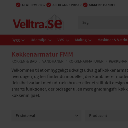
GLAT LEVERING
ALTID GODE PRISER
SIKKER E-HANDEL
Bygg
Udemiljø
VVS
Maling
Maskiner & Værkt
Køkkenarmatur FMM
KØKKEN & BAD
VANDHANER
KØKKENARMATURER
KØKKENAR
Velkommen til et omhyggeligt udvalgt udvalg af køkkenarmature
hverdagen, og her finder du modeller, der kombinerer moder
fleksibel variant med udtræksbruser eller et stilfuldt design
smarte funktioner, der bidrager til en mere gnidningsfri køkk
køkkenmiljøet.
Prisinterval
Producent
199
5 509
FM Mattsson
24