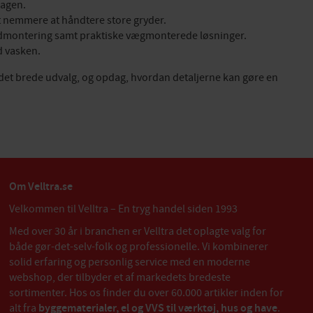
dagen.
et nemmere at håndtere store gryder.
ordmontering samt praktiske vægmonterede løsninger.
d vasken.
det brede udvalg, og opdag, hvordan detaljerne kan gøre en
Om Velltra.se
Velkommen til Velltra – En tryg handel siden 1993
Med over 30 år i branchen er Velltra det oplagte valg for
både gør-det-selv-folk og professionelle. Vi kombinerer
solid erfaring og personlig service med en moderne
webshop, der tilbyder et af markedets bredeste
sortimenter. Hos os finder du over 60.000 artikler inden for
alt fra
byggematerialer, el og VVS til værktøj, hus og have
.