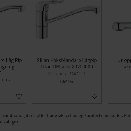
re Låg Pip
Siljan Köksblandare Lågpip
Utlop
ngning
Utan DM-avst 83200000
0
8309111
09115
1.544
DKK
Gem som favorit
Gem som favorit
sson vandhaner, der sætter både sikkerhed og komfort i højsædet. F
e kategori: