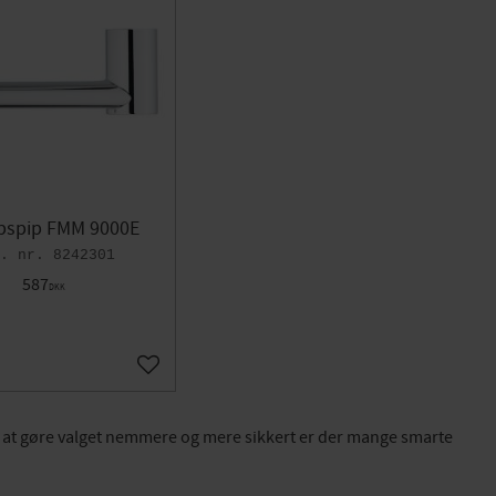
pspip FMM 9000E
8242301
587
DKK
Gem som favorit
or at gøre valget nemmere og mere sikkert er der mange smarte