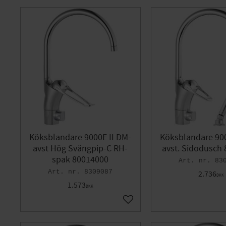
Köksblandare 9000E II DM-
Köksblandare 900
avst Hög Svängpip-C RH-
avst. Sidodusch
spak 80014000
83
8309087
2.736
DKK
1.573
DKK
Gem som favorit