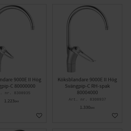
ndare 9000E II Hög
Köksblandare 9000E II Hög
gpip-C 80000000
Svängpip-C RH-spak
80004000
8308935
8308937
1.223
DKK
1.330
DKK
Gem som favorit
Gem som