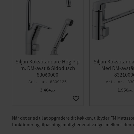
Siljan Köksblandare Hög Pip
Siljan Köksblanda
m. DM-avst & Sidodusch
Med DM-avstä
83060000
8321000
8309125
83
3.404
1.950
DKK
DKK
Gem som favorit
Når det er tid til at opgradere dit køkken, tilbyder FM Matt
funktioner og tilpasningsmuligheder at vælge imellem i denn