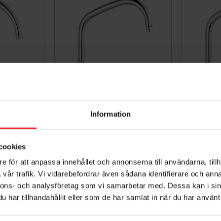
Information
00E II m
Köksblandare 9000E III DM-
Köksb
ängpip-C
avstängning 80210000
Kr
0
cookies
8309093
09081
1.578
e för att anpassa innehållet och annonserna till användarna, tillh
DKK
vår trafik. Vi vidarebefordrar även sådana identifierare och anna
nnons- och analysföretag som vi samarbetar med. Dessa kan i sin
Gem som favorit
Gem som favorit
har tillhandahållit eller som de har samlat in när du har använt 