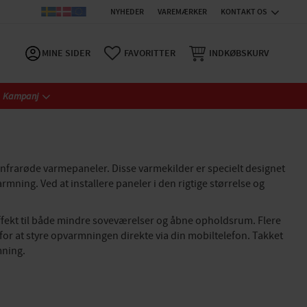
NYHEDER
VAREMÆRKER
KONTAKT OS
MINE SIDER
FAVORITTER
INDKØBSKURV
Kampanj
nfrarøde varmepaneler. Disse varmekilder er specielt designet
rmning. Ved at installere paneler i den rigtige størrelse og
e effekt til både mindre soveværelser og åbne opholdsrum. Flere
for at styre opvarmningen direkte via din mobiltelefon. Takket
mning.