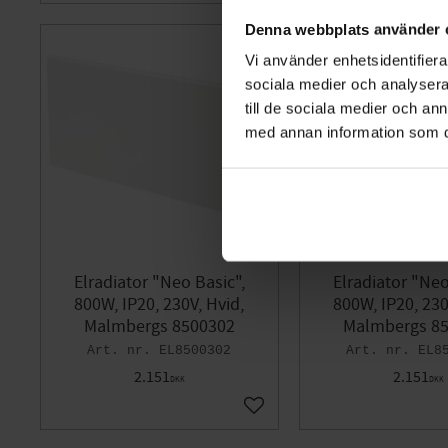
Denna webbplats använder 
Vi använder enhetsidentifierar
sociala medier och analysera 
till de sociala medier och a
med annan information som du 
Elradiator "Neo Basic",
Elradiator "Neo
800W, IP20, 230V, Hvid,
800W, IP20, 230
Malmbergs 8500302
Malmbergs 8
EL8500302
EL8
2.151
2.151
DKK
DKK
Gem som favorit