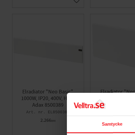
Gem som favorit
Elradiator "Neo Basic",
Elradiator "Neo
1000W, IP20, 400V, Hvid,
1000W, IP20, 40
Adax 8500389
Malmbergs 8
EL8500389
EL8
2.266
2.271
DKK
DKK
Samtycke
Gem som favorit