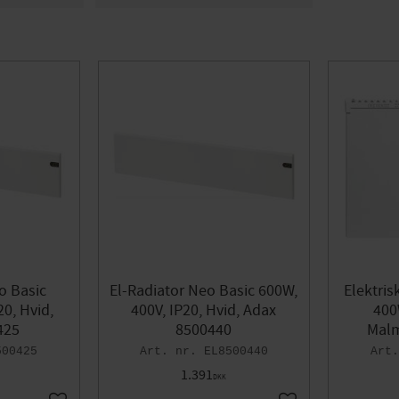
GS
13
Er på lager
18
o Basic
El-Radiator Neo Basic 600W,
Elektris
20, Hvid,
400V, IP20, Hvid, Adax
400
425
8500440
Malm
500425
EL8500440
1.391
DKK