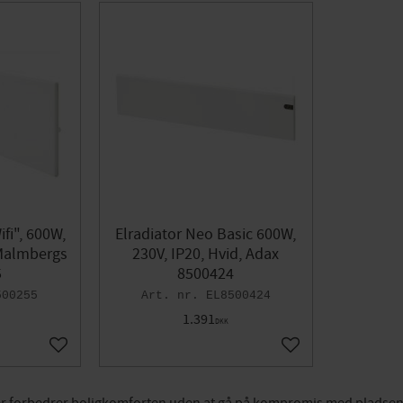
fi", 600W,
Elradiator Neo Basic 600W,
 Malmbergs
230V, IP20, Hvid, Adax
5
8500424
500255
EL8500424
1.391
DKK
Gem som favorit
Gem som favorit