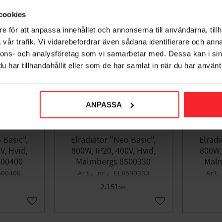
cookies
e för att anpassa innehållet och annonserna till användarna, tillh
vår trafik. Vi vidarebefordrar även sådana identifierare och anna
nnons- och analysföretag som vi samarbetar med. Dessa kan i sin
har tillhandahållit eller som de har samlat in när du har använt 
ANPASSA
 Basic",
Elradiator "Neo Basic",
Elradi
V, Hvid,
800W, IP20, 400V, Hvid,
800W, 
500400
Malmbergs 8500330
Malm
500400
EL8500330
2.151
DKK
Gem som favorit
Gem som favorit