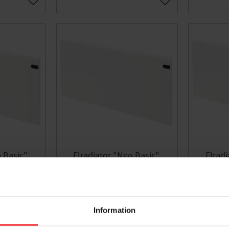
Gem som favorit
Gem som favorit
 Basic",
Elradiator "Neo Basic",
Elradi
0V, Hvid,
1200W, IP20, 400V, Hvid,
600W, 
500331
Malmbergs 8500332
Malm
500331
EL8500332
2.401
DKK
Information
Gem som favorit
Gem som favorit