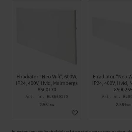
Elradiator "Neo Wifi", 600W,
Elradiator "Neo Wi
IP24, 400V, Hvid, Malmbergs
IP24, 400V, Hvid,
8500170
850025
EL8500170
EL8
2.581
2.581
DKK
DKK
Gem som favorit