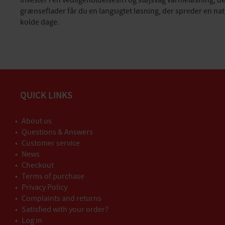
Invester i en vedligeholdelsesfri og støjsvag varmeløsning,
grænseflader får du en langsigtet løsning, der spreder en natu
kolde dage.
QUICK LINKS
About us
Questions & Answers
Customer service
News
Checkout
Terms of purchase
Privacy Policy
Complaints and returns
Satisfied with your order?
Log in