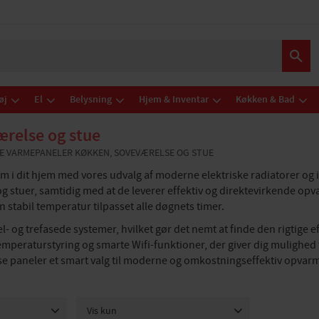
øj
El
Belysning
Hjem & Inventar
Køkken & Bad
relse og stue
E VARMEPANELER KØKKEN, SOVEVÆRELSE OG STUE
 i dit hjem med vores udvalg af moderne elektriske radiatorer og i
og stuer, samtidig med at de leverer effektiv og direktevirkende opva
stabil temperatur tilpasset alle døgnets timer.
 el- og trefasede systemer, hvilket gør det nemt at finde den rigtig
emperaturstyring og smarte Wifi-funktioner, der giver dig mulighed 
sse paneler et smart valg til moderne og omkostningseffektiv opvar
Vis kun