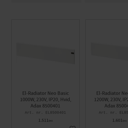
1 390
2 902
Adax
5
MALMBER
El-Radiator Neo Basic
El-Radiator Ne
1000W, 230V, IP20, Hvid,
1200W, 230V, IP
Adax 8500401
Adax 8500
EL8500401
EL8
1.511
1.601
DKK
DKK