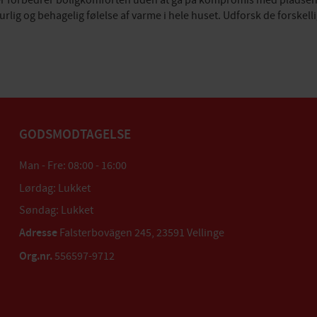
 der forbedrer boligkomforten uden at gå på kompromis med pladsen
rlig og behagelig følelse af varme i hele huset. Udforsk de forskell
GODSMODTAGELSE
Man - Fre: 08:00 - 16:00
Lørdag: Lukket
Søndag: Lukket
Adresse
Falsterbovägen 245, 23591 Vellinge
Org.nr.
556597-9712