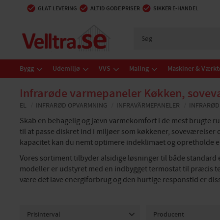
GLAT LEVERING
ALTID GODE PRISER
SIKKER E-HANDEL
Bygg
Udemiljø
VVS
Maling
Maskiner & Værkt
Infrarøde varmepaneler Køkken, sovevæ
EL
INFRARØD OPVARMNING
INFRAVÄRMEPANELER
INFRARØD
Skab en behagelig og jævn varmekomfort i de mest brugte rum
til at passe diskret ind i miljøer som køkkener, soveværelser 
kapacitet kan du nemt optimere indeklimaet og opretholde en 
Vores sortiment tilbyder alsidige løsninger til både standard
modeller er udstyret med en indbygget termostat til præcis t
være det lave energiforbrug og den hurtige responstid er di
Prisinterval
Producent