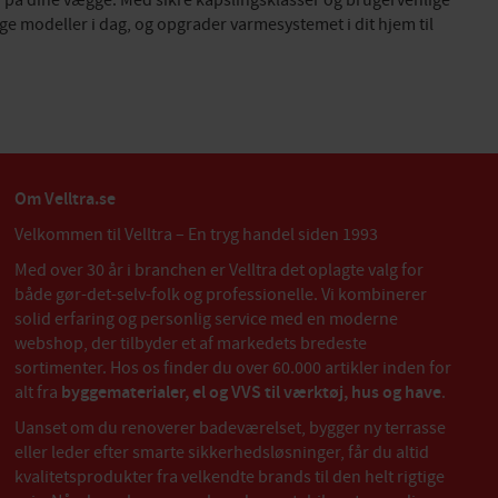
 på dine vægge. Med sikre kapslingsklasser og brugervenlige
ige modeller i dag, og opgrader varmesystemet i dit hjem til
Om Velltra.se
Velkommen til Velltra – En tryg handel siden 1993
Med over 30 år i branchen er Velltra det oplagte valg for
både gør-det-selv-folk og professionelle. Vi kombinerer
solid erfaring og personlig service med en moderne
webshop, der tilbyder et af markedets bredeste
sortimenter. Hos os finder du over 60.000 artikler inden for
alt fra
byggematerialer, el og VVS til værktøj, hus og have
.
Uanset om du renoverer badeværelset, bygger ny terrasse
eller leder efter smarte sikkerhedsløsninger, får du altid
kvalitetsprodukter fra velkendte brands til den helt rigtige