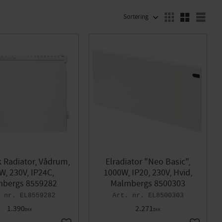
VÆLG SORTERINGSMETODE
Vælg
k Radiator, Vådrum,
Elradiator "Neo Basic",
W, 230V, IP24C,
1000W, IP20, 230V, Hvid,
bergs 8559282
Malmbergs 8500303
EL8559282
EL8500303
1.390
2.271
DKK
DKK