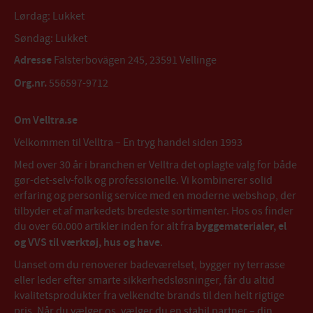
Lørdag: Lukket
Søndag: Lukket
Adresse
Falsterbovägen 245, 23591 Vellinge
Org.nr.
556597-9712
Om Velltra.se
Velkommen til Velltra – En tryg handel siden 1993
Med over 30 år i branchen er Velltra det oplagte valg for både
gør-det-selv-folk og professionelle. Vi kombinerer solid
erfaring og personlig service med en moderne webshop, der
tilbyder et af markedets bredeste sortimenter. Hos os finder
du over 60.000 artikler inden for alt fra
byggematerialer, el
og VVS til værktøj, hus og have
.
Uanset om du renoverer badeværelset, bygger ny terrasse
eller leder efter smarte sikkerhedsløsninger, får du altid
kvalitetsprodukter fra velkendte brands til den helt rigtige
pris. Når du vælger os, vælger du en stabil partner – din