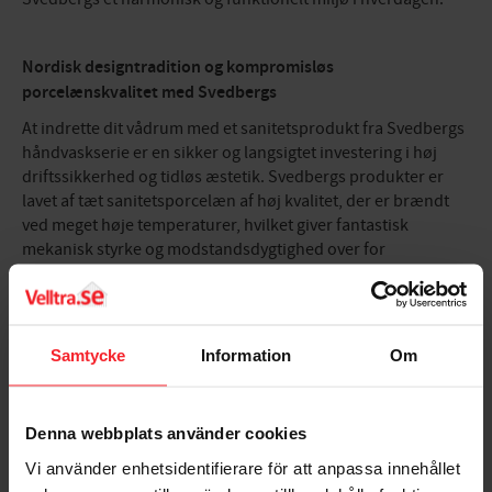
Nordisk designtradition og kompromisløs
porcelænskvalitet med Svedbergs
At indrette dit vådrum med et sanitetsprodukt fra Svedbergs
håndvaskserie er en sikker og langsigtet investering i høj
driftssikkerhed og tidløs æstetik. Svedbergs produkter er
lavet af tæt sanitetsporcelæn af høj kvalitet, der er brændt
ved meget høje temperaturer, hvilket giver fantastisk
mekanisk styrke og modstandsdygtighed over for
hverdagens stress. Den fuldstændig glatte og hårdglaserede
overflade fungerer som en effektiv barriere, der afviser
snavs, sæberester og kalk. Dette gør den daglige rengøring
utrolig nem, reducerer brugen af skrappe kemikalier og
Samtycke
Information
Om
sikrer, at din håndvask bevarer sin smukke, højglansfinish og
høje modstandsdygtighed over for ridser gennem årtiers
intensiv brug.
Denna webbplats använder cookies
Vi använder enhetsidentifierare för att anpassa innehållet