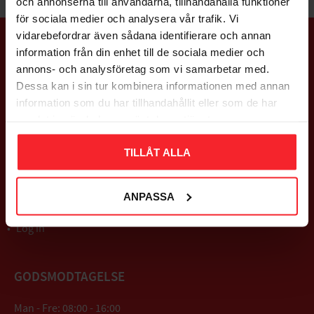
och annonserna till användarna, tillhandahålla funktioner
för sociala medier och analysera vår trafik. Vi
vidarebefordrar även sådana identifierare och annan
information från din enhet till de sociala medier och
QUICK LINKS
annons- och analysföretag som vi samarbetar med.
Dessa kan i sin tur kombinera informationen med annan
About us
information som du har tillhandahållit eller som de har
Questions & Answers
samlat in när du har använt deras tjänster.
Customer service
News
Checkout
TILLÅT ALLA
Terms of purchase
Privacy Policy
ANPASSA
Complaints and returns
Satisfied with your order?
Log in
GODSMODTAGELSE
Man - Fre: 08:00 - 16:00