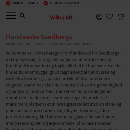
SIKKER E-HANDEL
ALTID GODE PRISER
Menu
INDKØ
FAVORIT
Håndvaske Svedbergs
KØKKEN & BAD
VASK
HÅNDVASKE SVEDBERGS
Velkommen til vores kategori for håndvaske fra Svedbergs –
det oplagte valg for dig, der søger solidt nordisk design,
funktionel innovation og høj kvalitet til dit badeværelse. Her
finder du et omhyggeligt udvalgt udvalg af håndvaske og
vaske fra Svedbergs, specielt udviklet til at kombinere
elegante skandinaviske linjer med praktisk brugervenlighed
og langvarig holdbarhed. Uanset om du planlægger en
omfattende badeværelsesrenovering eller ønsker at
maksimere pladsen i et mindre gæstetoilet med en slank og
pladsbesparende møbelvask, tilbyder Svedbergs den
perfekte løsning. Med sine robuste glaserede overflader,
integrerede hylder og ergonomiske håndvaske skaber
Svedbergs et harmonisk og funktionelt miljø i hverdagen.