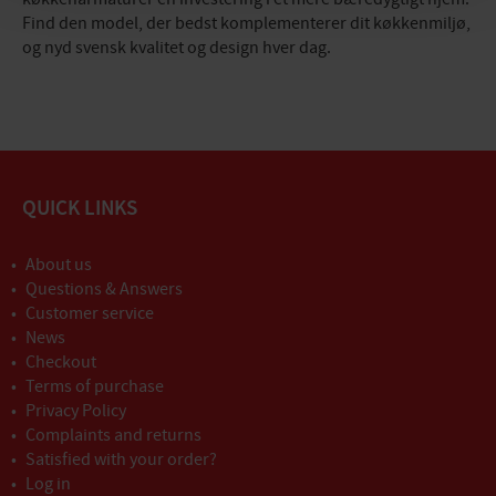
Find den model, der bedst komplementerer dit køkkenmiljø,
og nyd svensk kvalitet og design hver dag.
QUICK LINKS
About us
Questions & Answers
Customer service
News
Checkout
Terms of purchase
Privacy Policy
Complaints and returns
Satisfied with your order?
Log in