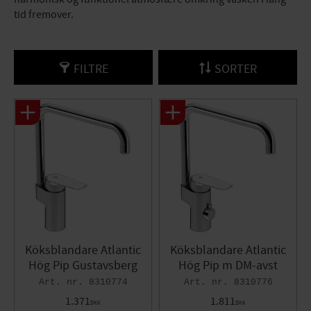
tid fremover.
FILTRE
SORTER
Köksblandare Atlantic
Köksblandare Atlantic
Hög Pip Gustavsberg
Hög Pip m DM-avst
8310774
8310776
1.371
1.811
DKK
DKK