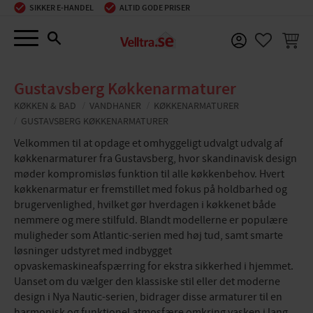
SIKKER E-HANDEL
ALTID GODE PRISER
Menu
INDKØ
FAVORIT
Gustavsberg Køkkenarmaturer
KØKKEN & BAD
VANDHANER
KØKKENARMATURER
GUSTAVSBERG KØKKENARMATURER
Velkommen til at opdage et omhyggeligt udvalgt udvalg af
køkkenarmaturer fra Gustavsberg, hvor skandinavisk design
møder kompromisløs funktion til alle køkkenbehov. Hvert
køkkenarmatur er fremstillet med fokus på holdbarhed og
brugervenlighed, hvilket gør hverdagen i køkkenet både
nemmere og mere stilfuld. Blandt modellerne er populære
muligheder som Atlantic-serien med høj tud, samt smarte
løsninger udstyret med indbygget
opvaskemaskineafspærring for ekstra sikkerhed i hjemmet.
Uanset om du vælger den klassiske stil eller det moderne
design i Nya Nautic-serien, bidrager disse armaturer til en
harmonisk og funktionel atmosfære omkring vasken i lang