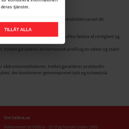
e ridsefasthed år efter år.
deras tjänster.
essionelle installationer og stor fleksibilitet uanset dit
TILLÅT ALLA
funktioner, der giver en uovertruffen følelse af renlighed og
vilket garanterer en harmonisk profil og en sikker og stabil
r vådrumsinstallationer, hvilket garanterer problemfri
odukter, der kombinerer gennemprøvet tysk og schweizisk
Om Velltra.se
Velkommen til Velltra – En tryg handel siden 1993