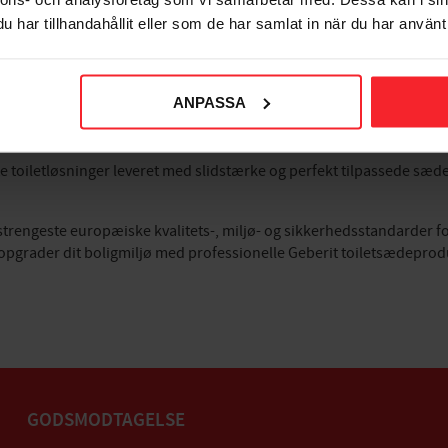
r det muligt for toilettet at bevare sin smukke, højglansfinish og høj
har tillhandahållit eller som de har samlat in när du har använt 
mssystemer
r vi alsidige Geberit porcelænsløsninger, designet til problemfri, prof
ANPASSA
er højteknologiske løsninger med indbyggede rengørings- og velvære
etløsninger leveret med slidstærke og perfekt tilpassede sæder, h
trengeste europæiske kvalitets-, miljø- og sikkerhedsstandarder fo
 opgrader dit boligmiljø med professionelle Geberit toiletsædepr
GODSMODTAGELSE