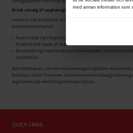
hårdglaserede overflade afviser kalk og sæberester, hvilket gø
med annan information som du 
Bredt udvalg af væghængte toiletter og intelligente vådru
I vores brede kollektion af toiletter, bidet og urinaler tilbyde
badeværelseslayout:
Avancerede og integrerede hygiejnesystemer: Serien tilbyd
friskhed ved hjælp af skånsomt vand.
Komplette og matchende porcelænspakker: Gennemtænkte toil
installation.
Alle toiletsæder i denne mærkekategori opfylder markedets s
funktion i årtier fremover. Gennemse vores udvalg online og
ingeniørkunst med kompromisløs luksus.
QUICK LINKS