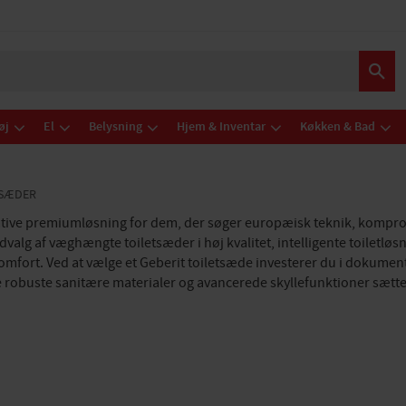
øj
El
Belysning
Hjem & Inventar
Køkken & Bad
TSÆDER
ative premiumløsning for dem, der søger europæisk teknik, kompro
dvalg af væghængte toiletsæder i høj kvalitet, intelligente toiletlø
ort. Ved at vælge et Geberit toiletsæde investerer du i dokumentere
robuste sanitære materialer og avancerede skyllefunktioner sætter G