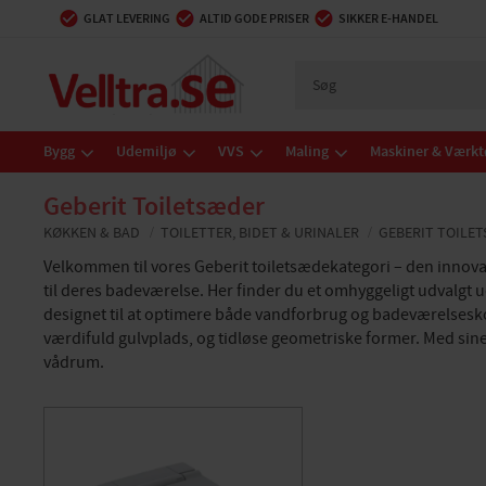
GLAT LEVERING
ALTID GODE PRISER
SIKKER E-HANDEL
Bygg
Udemiljø
VVS
Maling
Maskiner & Værkt
Geberit Toiletsæder
KØKKEN & BAD
TOILETTER, BIDET & URINALER
GEBERIT TOILE
Velkommen til vores Geberit toiletsædekategori – den innov
til deres badeværelse. Her finder du et omhyggeligt udvalgt u
designet til at optimere både vandforbrug og badeværelseskomf
værdifuld gulvplads, og tidløse geometriske former. Med sine 
vådrum.