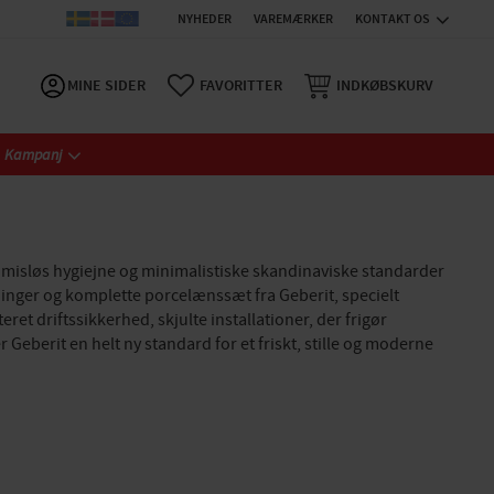
NYHEDER
VAREMÆRKER
KONTAKT OS
MINE SIDER
FAVORITTER
INDKØBSKURV
Kampanj
misløs hygiejne og minimalistiske skandinaviske standarder
sninger og komplette porcelænssæt fra Geberit, specielt
t driftssikkerhed, skjulte installationer, der frigør
eberit en helt ny standard for et friskt, stille og moderne