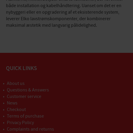
både installation og kabelhåndtering. Uanset om det er en
nybyggeri eller en opgradering af et eksisterende system,
leverer Elko lavstrømskomponenter, der kombinerer
maksimal æstetik med langvarig pålidelighed.
QUICK LINKS
About us
Questions & Answers
Customer service
News
Checkout
Terms of purchase
Privacy Policy
Complaints and returns