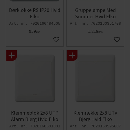
Dørklokke RS IP20 Hvid
Gruppelampe Med
Elko
Summer Hvid Elko
7020160484505
7020160351708
959
1.218
DKK
DKK
Gem som favorit
Gem so
Klemmeblok 2x8 UTP
Klemrække 2x8 UTV
Alarm Bjerg Hvid Elko
Bjerg Hvid Elko
7020160601001
7020160595607