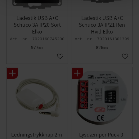
Ladestik USB A+C
Ladestik USB A+C
Schuco 3A IP20 Sort
Schuco 3A IP21 Ren
Elko
Hvid Elko
7020160745200
7020161301399
977
826
DKK
DKK
Gem som favorit
Gem so
Ledningstrykknap 2m ​​
Lysdæmper Puck 3-