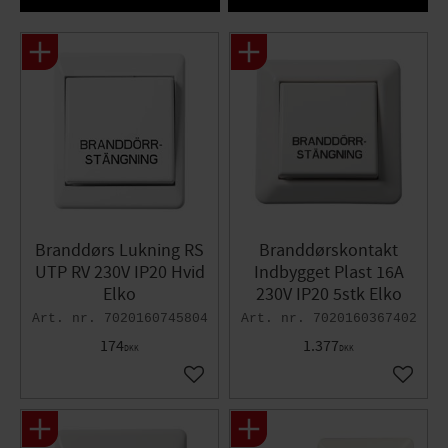
Branddørs Lukning RS
Branddørskontakt
UTP RV 230V IP20 Hvid
Indbygget Plast 16A
Elko
230V IP20 5stk Elko
7020160745804
7020160367402
174
1.377
DKK
DKK
Gem som favorit
Gem so