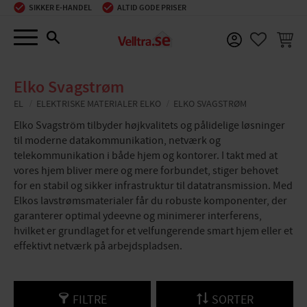
SIKKER E-HANDEL
ALTID GODE PRISER
Menu
INDKØ
FAVORIT
Elko Svagstrøm
EL
ELEKTRISKE MATERIALER ELKO
ELKO SVAGSTRØM
Elko Svagström tilbyder højkvalitets og pålidelige løsninger
til moderne datakommunikation, netværk og
telekommunikation i både hjem og kontorer. I takt med at
vores hjem bliver mere og mere forbundet, stiger behovet
for en stabil og sikker infrastruktur til datatransmission. Med
Elkos lavstrømsmaterialer får du robuste komponenter, der
garanterer optimal ydeevne og minimerer interferens,
hvilket er grundlaget for et velfungerende smart hjem eller et
effektivt netværk på arbejdspladsen.
FILTRE
SORTER