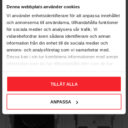
Denna webbplats använder cookies
Vi använder enhetsidentifierare för att anpassa innehållet
och annonserna till användarna, tillhandahålla funktioner
för sociala medier och analysera vår trafik. Vi
vidarebefordrar även sådana identifierare och annan
Ladestik USB A+C
Ladestik USB A+C
Schuco 3A IP20
Schuco 3A IP20 Bjerg
information från din enhet till de sociala medier och
Aluminium Elko
Hvid Elko
annons- och analysföretag som vi samarbetar med.
Dessa kan i sin tur kombinera informationen med annan
7020160745101
7020160745002
information som du har tillhandahållit eller som de har
2.030
944
DKK
DKK
samlat in när du har använt deras tjänster.
Gem som favorit
Gem so
TILLÅT ALLA
ANPASSA