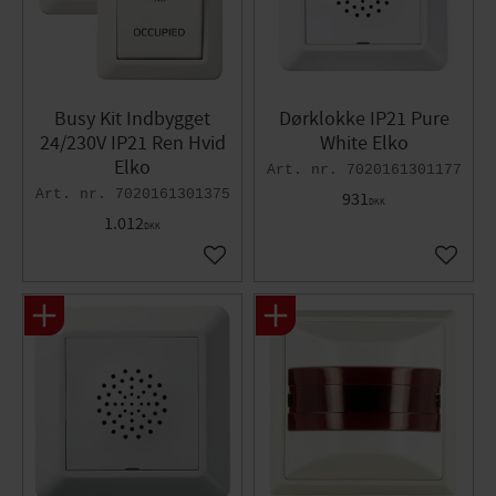
Busy Kit Indbygget
Dørklokke IP21 Pure
24/230V IP21 Ren Hvid
White Elko
Elko
7020161301177
7020161301375
931
DKK
1.012
DKK
Gem som favorit
Gem so