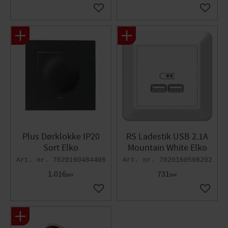
Gem som favorit
Gem so
Plus Dørklokke IP20
RS Ladestik USB 2.1A
Sort Elko
Mountain White Elko
7020160484406
7020160598202
1.016
731
DKK
DKK
Gem som favorit
Gem so