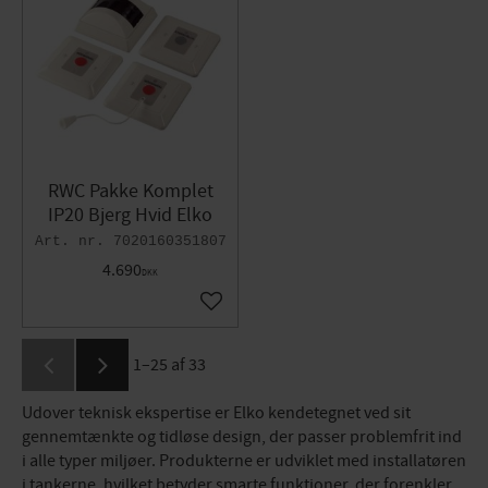
RWC Pakke Komplet
IP20 Bjerg Hvid Elko
7020160351807
4.690
DKK
Gem som favorit
1–
25
af
33
Udover teknisk ekspertise er Elko kendetegnet ved sit
gennemtænkte og tidløse design, der passer problemfrit ind
i alle typer miljøer. Produkterne er udviklet med installatøren
i tankerne, hvilket betyder smarte funktioner, der forenkler