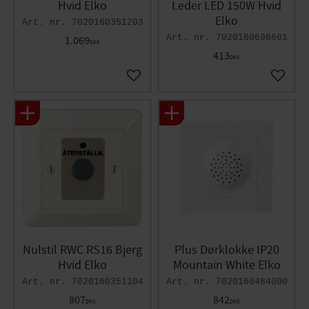
Hvid Elko
Leder LED 150W Hvid
Elko
7020160351203
7020160696601
1.069
DKK
413
DKK
Gem som favorit
Gem so
Nulstil RWC RS16 Bjerg
Plus Dørklokke IP20
Hvid Elko
Mountain White Elko
7020160351104
7020160484000
807
842
DKK
DKK