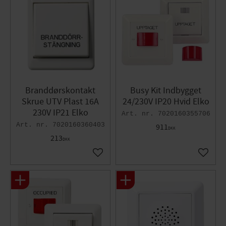
Branddørskontakt
Busy Kit Indbygget
Skrue UTV Plast 16A
24/230V IP20 Hvid Elko
230V IP21 Elko
7020160355706
7020160360403
911
DKK
213
DKK
Gem som favorit
Gem so