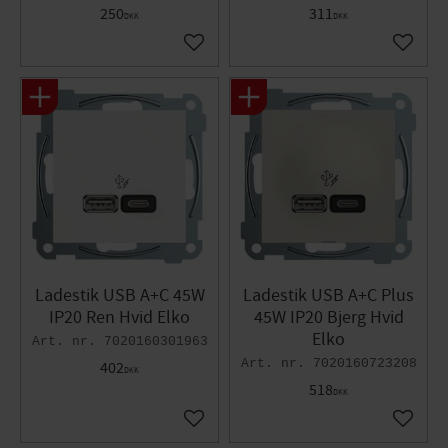
250
311
DKK
DKK
Gem som favorit
Gem so
Ladestik USB A+C 45W
Ladestik USB A+C Plus
IP20 Ren Hvid Elko
45W IP20 Bjerg Hvid
Elko
7020160301963
7020160723208
402
DKK
518
DKK
Gem som favorit
Gem so