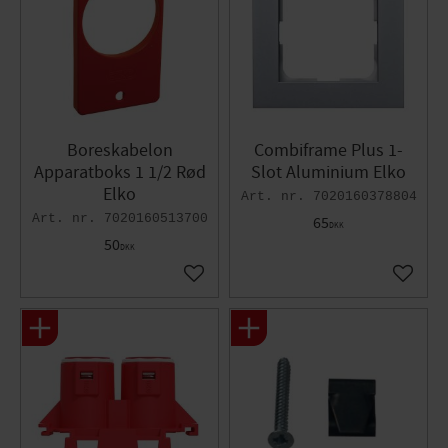
Boreskabelon
Combiframe Plus 1-
Apparatboks 1 1/2 Rød
Slot Aluminium Elko
Elko
7020160378804
7020160513700
65
DKK
50
DKK
Gem som favorit
Gem so