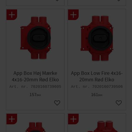
Gem som favorit
Gem so
App Box Høj Mærke
App Box Low Fire 4x16-
4x16-20mm Rød Elko
20mm Rød Elko
7020160739605
7020160739506
157
161
DKK
DKK
Gem som favorit
Gem so