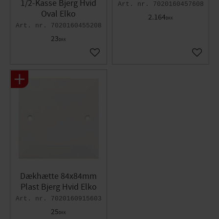
1/2-Kasse Bjerg Hvid
7020160457608
Oval Elko
2.164
DKK
7020160455208
23
DKK
Gem som favorit
Gem so
Dækhætte 84x84mm
Plast Bjerg Hvid Elko
7020160915603
25
DKK