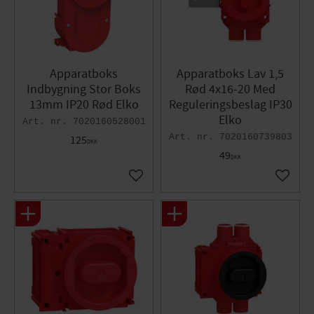
Apparatboks
Apparatboks Lav 1,5
Indbygning Stor Boks
Rød 4x16-20 Med
13mm IP20 Rød Elko
Reguleringsbeslag IP30
Elko
7020160528001
7020160739803
125
DKK
49
DKK
Gem som favorit
Gem so