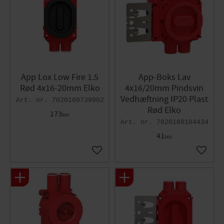
App Lox Low Fire 1.5
App-Boks Lav
Rød 4x16-20mm Elko
4x16/20mm Pindsvin
Vedhæftning IP20 Plast
7020160739902
Rød Elko
173
DKK
7020160104434
41
DKK
Gem som favorit
Gem so