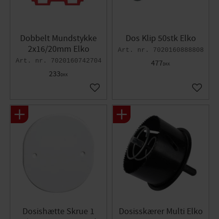
Dobbelt Mundstykke
Dos Klip 50stk Elko
2x16/20mm Elko
7020160888808
7020160742704
477
DKK
233
DKK
Gem som favorit
Gem so
Dosishætte Skrue 1
Dosisskærer Multi Elko