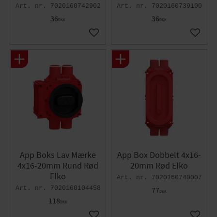
7020160742902
7020160739100
36
36
DKK
DKK
Gem som favorit
Gem so
App Boks Lav Mærke
App Box Dobbelt 4x16-
4x16-20mm Rund Rød
20mm Rød Elko
Elko
7020160740007
7020160104458
77
DKK
118
DKK