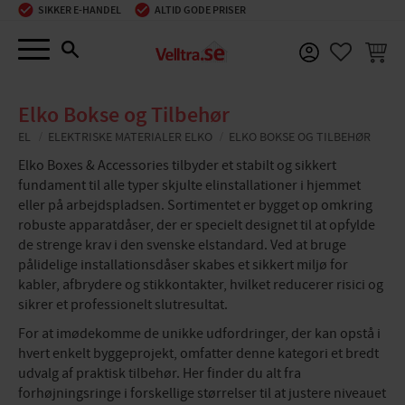
SIKKER E-HANDEL
ALTID GODE PRISER
Menu
INDKØ
FAVORIT
Elko Bokse og Tilbehør
EL
ELEKTRISKE MATERIALER ELKO
ELKO BOKSE OG TILBEHØR
Elko Boxes & Accessories tilbyder et stabilt og sikkert
fundament til alle typer skjulte elinstallationer i hjemmet
eller på arbejdspladsen. Sortimentet er bygget op omkring
robuste apparatdåser, der er specielt designet til at opfylde
de strenge krav i den svenske elstandard. Ved at bruge
pålidelige installationsdåser skabes et sikkert miljø for
kabler, afbrydere og stikkontakter, hvilket reducerer risici og
sikrer et professionelt slutresultat.
For at imødekomme de unikke udfordringer, der kan opstå i
hvert enkelt byggeprojekt, omfatter denne kategori et bredt
udvalg af praktisk tilbehør. Her finder du alt fra
forhøjningsringe i forskellige størrelser til at justere niveauet