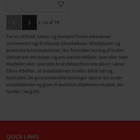
Gem som favorit
1–
25
af
74
For en stilfuld, sikker og komplet finish inkluderer
sortimentet også robuste dåsedæksler, blindplader og
praktiske boreskabeloner, der forenkler boring af huller.
Uanset om det drejer sig om standarddåser, lave eller høje
modeller eller specielle brandklassificerede dåser, sikrer
Elkos tilbehør, at installationen holdes både tæt og
beskyttet. De gennemtænkte løsninger sparer tid under
installationen og giver et æstetisk tiltalende resultat, der
holder i lang tid.
QUICK LINKS