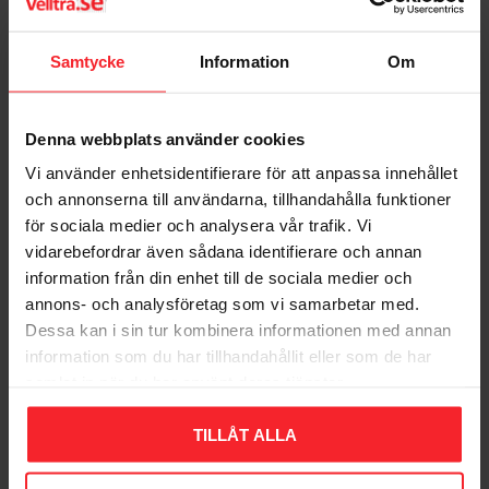
Rød Elko
7020160104472
7020160104410
75
DKK
35
Samtycke
Information
Om
DKK
Gem som favorit
Gem so
Denna webbplats använder cookies
Vi använder enhetsidentifierare för att anpassa innehållet
och annonserna till användarna, tillhandahålla funktioner
för sociala medier och analysera vår trafik. Vi
vidarebefordrar även sådana identifierare och annan
information från din enhet till de sociala medier och
annons- och analysföretag som vi samarbetar med.
Dessa kan i sin tur kombinera informationen med annan
information som du har tillhandahållit eller som de har
Bigbox Høj 1.5 Rød
Bigbox Lå​ 1.5 Rød
samlat in när du har använt deras tjänster.
2x16-20mm Elko
2x16-20mm Elko
7020160740403
7020160740304
TILLÅT ALLA
86
82
DKK
DKK
Gem som favorit
Gem so