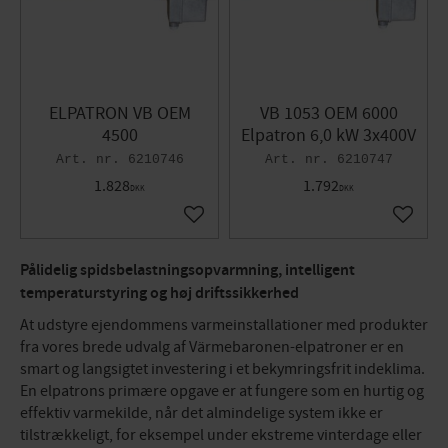
ELPATRON VB OEM
VB 1053 OEM 6000
4500
Elpatron 6,0 kW 3x400V
6210746
6210747
1.828
1.792
DKK
DKK
Gem som favorit
Gem so
Pålidelig spidsbelastningsopvarmning, intelligent
temperaturstyring og høj driftssikkerhed
At udstyre ejendommens varmeinstallationer med produkter
fra vores brede udvalg af Värmebaronen-elpatroner er en
smart og langsigtet investering i et bekymringsfrit indeklima.
En elpatrons primære opgave er at fungere som en hurtig og
effektiv varmekilde, når det almindelige system ikke er
tilstrækkeligt, for eksempel under ekstreme vinterdage eller