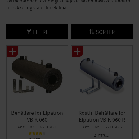
Värmebaronen teknologi af højeste skandinaviske standard
for sikker og stabil indeklima.
FILTRE
SORTER
Behållare för Elpatron
Rostfri Behållare för
VB K-060
Elpatron VB K-060 R
6210934
6210935
4.673
DKK