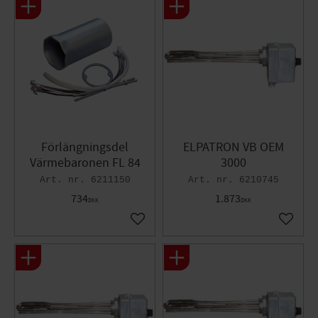
Förlängningsdel
ELPATRON VB OEM
Värmebaronen FL 84
3000
6211150
6210745
734
1.873
DKK
DKK
Gem som favorit
Gem so