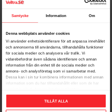
Värmebaronen VB
Värmebaronen VB9003
9003F 9kW 2-Steg
FL 9kW 2-steg
Samtycke
Information
Om
6210857
6210735
4.753
4.806
DKK
DKK
Gem som favorit
Gem so
Denna webbplats använder cookies
Vi använder enhetsidentifierare för att anpassa innehållet
och annonserna till användarna, tillhandahålla funktioner
för sociala medier och analysera vår trafik. Vi
vidarebefordrar även sådana identifierare och annan
information från din enhet till de sociala medier och
annons- och analysföretag som vi samarbetar med.
Dessa kan i sin tur kombinera informationen med annan
information som du har tillhandahållit eller som de har
samlat in när du har använt deras tjänster.
Belastningsvakt VB
Belastningsvakt VB
B12 TX 16-35
VBB 222 16-35A
TILLÅT ALLA
6210900
6210909
2.896
3.270