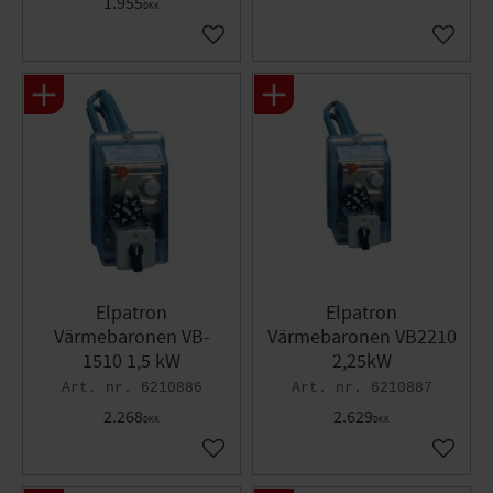
1.955
DKK
Gem som favorit
Gem so
Elpatron
Elpatron
Värmebaronen VB-
Värmebaronen VB2210
1510 1,5 kW
2,25kW
6210886
6210887
2.268
2.629
DKK
DKK
Gem som favorit
Gem so