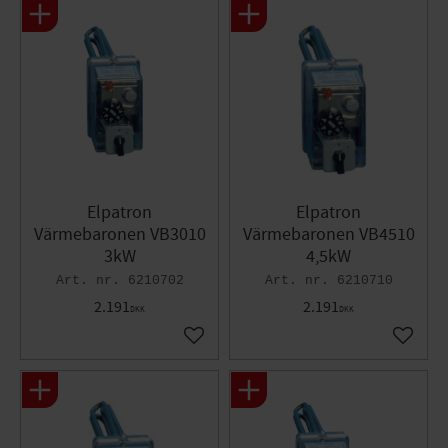
Elpatron
Elpatron
Värmebaronen VB3010
Värmebaronen VB4510
3kW
4,5kW
6210702
6210710
2.191
2.191
DKK
DKK
Gem som favorit
Gem so