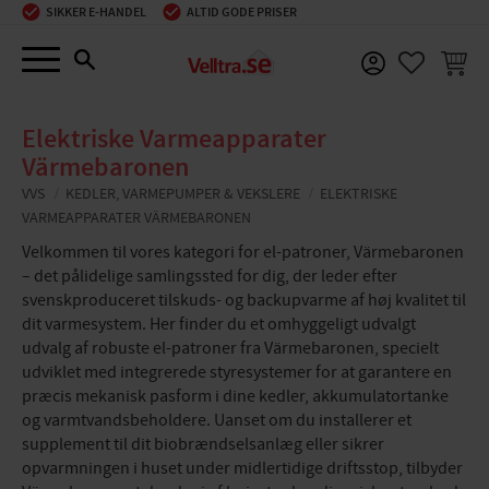
SIKKER E-HANDEL
ALTID GODE PRISER
Menu
INDKØ
FAVORIT
Elektriske Varmeapparater
Värmebaronen
VVS
KEDLER, VARMEPUMPER & VEKSLERE
ELEKTRISKE
VARMEAPPARATER VÄRMEBARONEN
Velkommen til vores kategori for el-patroner, Värmebaronen
– det pålidelige samlingssted for dig, der leder efter
svenskproduceret tilskuds- og backupvarme af høj kvalitet til
dit varmesystem. Her finder du et omhyggeligt udvalgt
udvalg af robuste el-patroner fra Värmebaronen, specielt
udviklet med integrerede styresystemer for at garantere en
præcis mekanisk pasform i dine kedler, akkumulatortanke
og varmtvandsbeholdere. Uanset om du installerer et
supplement til dit biobrændselsanlæg eller sikrer
opvarmningen i huset under midlertidige driftsstop, tilbyder