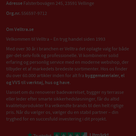
Adresse
Falsterbovägen 245, 23591 Vellinge
Org.nr.
556597-9712
Om Velltra.se
Velkommen til Velltra – En tryg handel siden 1993
Med over 30 år i branchen er Velltra det oplagte valg for både
gør-det-selv-folk og professionelle. Vi kombinerer solid
erfaring og personlig service med en moderne webshop, der
tilbyder et af markedets bredeste sortimenter. Hos os finder
du over 60.000 artikler inden for alt fra
byggematerialer, el
og VVS til værktøj, hus og have
.
Uanset om du renoverer badeværelset, bygger ny terrasse
eller leder efter smarte sikkerhedsløsninger, får du altid
kvalitetsprodukter fra velkendte brands til den helt rigtige
pris. Når du vælger os, vælger du en stabil partner – din
tryghed for en succesfuld investering i dit projekt.