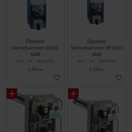
Elpatron
Elpatron
Värmebaronen 6010L
Värmebaronen VB 6010
6kW
6kW
6210727
6210728
2.191
2.191
DKK
DKK
Gem som favorit
Gem so