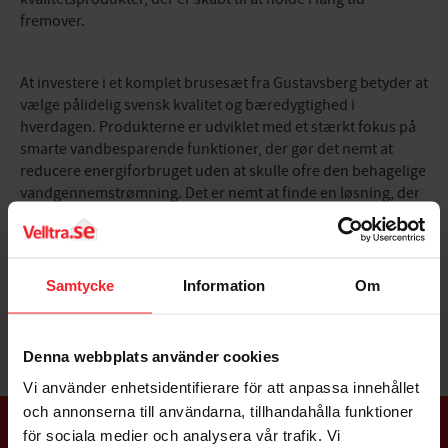
fremover.
At investere i et komplet brusesæt fra Gustavsberg betyder at
vælge pålidelig svensk kvalitet og bæredygtighed i
hverdagen. Produkterne er udviklet med et stærkt fokus på
smarte vandbesparende funktioner, der gør det nemt at
reducere energiforbruget uden at skulle ofre den behagelige
vandgennemstrømning. Det er nemt at finde en løsning, der
passer perfekt til det eksisterende badeværelsesinteriør,
uanset om målet er en moderne og minimalistisk stil eller et
mere klassisk udtryk. Med gennemtænkte detaljer som
antikalksystemer bliver rengøringen nem, hvilket er med til
Samtycke
Information
Om
at bevare bruserens fine glans og funktion år efter år.
Denna webbplats använder cookies
Vi använder enhetsidentifierare för att anpassa innehållet
och annonserna till användarna, tillhandahålla funktioner
för sociala medier och analysera vår trafik. Vi