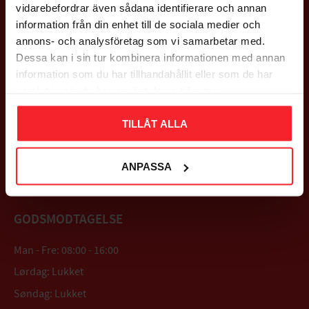
QUICK LINKS
vidarebefordrar även sådana identifierare och annan
information från din enhet till de sociala medier och
About us
annons- och analysföretag som vi samarbetar med.
Questions & Answers
Dessa kan i sin tur kombinera informationen med annan
Customer service
information som du har tillhandahållit eller som de har
News
samlat in när du har använt deras tjänster.
Checkout
Terms of purchase
TILLÅT ALLA
Privacy Policy
Complaints and returns
Satisfied with your order?
ANPASSA
Log in
GODSMODTAGELSE
Man - Fre: 08:00 - 16:00
Lørdag: Lukket
Søndag: Lukket