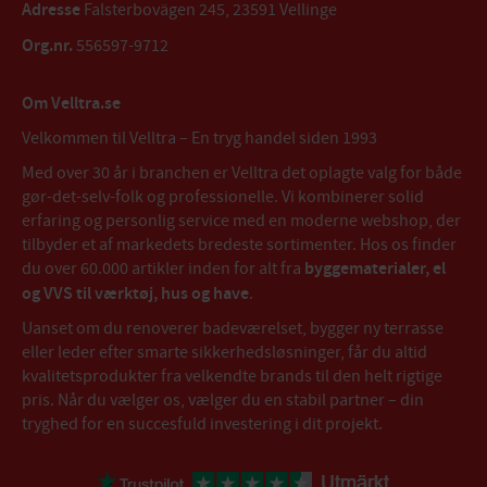
Adresse
Falsterbovägen 245, 23591 Vellinge
Org.nr.
556597-9712
Om Velltra.se
Velkommen til Velltra – En tryg handel siden 1993
Med over 30 år i branchen er Velltra det oplagte valg for både
gør-det-selv-folk og professionelle. Vi kombinerer solid
erfaring og personlig service med en moderne webshop, der
tilbyder et af markedets bredeste sortimenter. Hos os finder
du over 60.000 artikler inden for alt fra
byggematerialer, el
og VVS til værktøj, hus og have
.
Uanset om du renoverer badeværelset, bygger ny terrasse
eller leder efter smarte sikkerhedsløsninger, får du altid
kvalitetsprodukter fra velkendte brands til den helt rigtige
pris. Når du vælger os, vælger du en stabil partner – din
tryghed for en succesfuld investering i dit projekt.