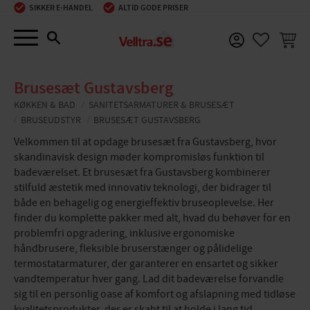
SIKKER E-HANDEL
ALTID GODE PRISER
Menu
INDKØ
FAVORIT
Brusesæt Gustavsberg
KØKKEN & BAD
SANITETSARMATURER & BRUSESÆT
BRUSEUDSTYR
BRUSESÆT GUSTAVSBERG
Velkommen til at opdage brusesæt fra Gustavsberg, hvor
skandinavisk design møder kompromisløs funktion til
badeværelset. Et brusesæt fra Gustavsberg kombinerer
stilfuld æstetik med innovativ teknologi, der bidrager til
både en behagelig og energieffektiv bruseoplevelse. Her
finder du komplette pakker med alt, hvad du behøver for en
problemfri opgradering, inklusive ergonomiske
håndbrusere, fleksible bruserstænger og pålidelige
termostatarmaturer, der garanterer en ensartet og sikker
vandtemperatur hver gang. Lad dit badeværelse forvandle
sig til en personlig oase af komfort og afslapning med tidløse
kvalitetsprodukter, der er skabt til at holde i lang tid