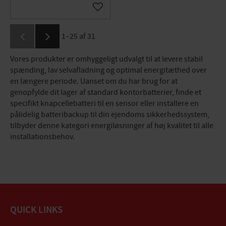
Gem som favorit
1–
25
af
31
Vores produkter er omhyggeligt udvalgt til at levere stabil
spænding, lav selvafladning og optimal energitæthed over
en længere periode. Uanset om du har brug for at
genopfylde dit lager af standard kontorbatterier, finde et
specifikt knapcellebatteri til en sensor eller installere en
pålidelig batteribackup til din ejendoms sikkerhedssystem,
tilbyder denne kategori energiløsninger af høj kvalitet til alle
installationsbehov.
QUICK LINKS