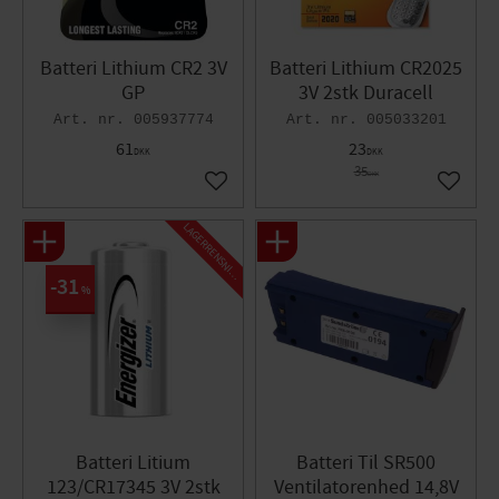
Batteri Lithium CR2 3V
Batteri Lithium CR2025
GP
3V 2stk Duracell
005937774
005033201
61
23
DKK
DKK
35
DKK
Gem som favorit
Gem so
L
A
G
E
R
R
E
N
S
N
I
N
G
31
%
Batteri Litium
Batteri Til SR500
123/CR17345 3V 2stk
Ventilatorenhed 14,8V