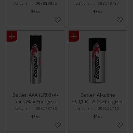
003919925
008173787
36
43
DKK
DKK
Gem som favorit
Gem so
Batteri AAA (LR03) 4-
Batteri Alkaline
pack Max Energizer
E90/LR1 2stk Energizer
008173783
006191712
43
49
DKK
DKK
Gem som favorit
Gem so