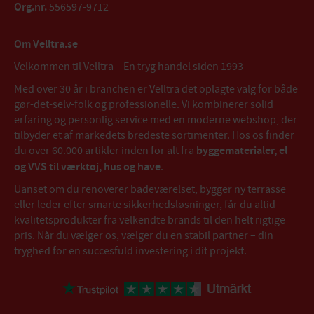
Org.nr.
556597-9712
Om Velltra.se
Velkommen til Velltra – En tryg handel siden 1993
Med over 30 år i branchen er Velltra det oplagte valg for både
gør-det-selv-folk og professionelle. Vi kombinerer solid
erfaring og personlig service med en moderne webshop, der
tilbyder et af markedets bredeste sortimenter. Hos os finder
du over 60.000 artikler inden for alt fra
byggematerialer, el
og VVS til værktøj, hus og have
.
Uanset om du renoverer badeværelset, bygger ny terrasse
eller leder efter smarte sikkerhedsløsninger, får du altid
kvalitetsprodukter fra velkendte brands til den helt rigtige
pris. Når du vælger os, vælger du en stabil partner – din
tryghed for en succesfuld investering i dit projekt.