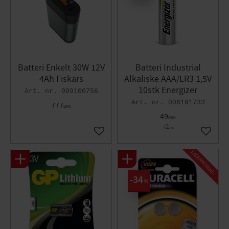
Batteri Enkelt 30W 12V
Batteri Industrial
4Ah Fiskars
Alkaliske AAA/LR3 1,5V
10stk Energizer
009100756
006191733
777
DKK
49
DKK
72
DKK
Gem som favorit
Gem so
L
A
G
E
R
R
E
N
S
N
I
N
G
34
%