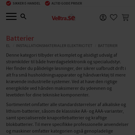
SIKKER E-HANDEL
ALTID GODE PRISER
Menu
INDKØ
FAVORIT
Batterier
EL
INSTALLATIONSMATERIALER ELEKTRICITET
BATTERIER
Denne kategori tilbyder et komplet og alsidigt udvalg af
strømkilder til både hverdagselektronik og specialudstyr.
Her finder du pålidelige løsninger, der sikrer uafbrudt drift i
alt fra små husholdningsapparater og håndværktøj til mere
krævende industrielle systemer. Ved at have den rigtige
energikilde ved hånden maksimerer du ydeevnen og
levetiden for dine tekniske komponenter.
Sortimentet omfatter alle standardstørrelser af alkaliske og
lithium-batterier, såsom de klassiske AA- og AAA-varianter,
samt specialiserede knapcellebatterier og kraftige
blokbatterier. Til mere specifikke professionelle anvendelser
og maskiner omfatter kategorien også genopladelige