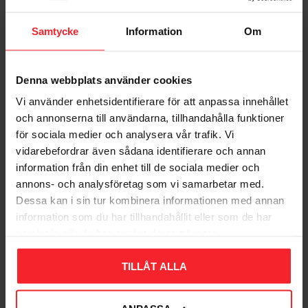
Gem som favorit
Gem so
L
A
G
E
R
R
E
N
S
N
I
Samtycke
Information
Om
N
G
44
%
Denna webbplats använder cookies
Vi använder enhetsidentifierare för att anpassa innehållet
och annonserna till användarna, tillhandahålla funktioner
för sociala medier och analysera vår trafik. Vi
vidarebefordrar även sådana identifierare och annan
information från din enhet till de sociala medier och
Batteri, 9V alkaliskt,
Batteri, Knapcelle,
annons- och analysföretag som vi samarbetar med.
Energizer Max 10år
Sølvoxid, 377/376,
1,55V, Energizer
Dessa kan i sin tur kombinera informationen med annan
006191706
information som du har tillhandahållit eller som de har
006191749
167
DKK
samlat in när du har använt deras tjänster.
23
DKK
41
DKK
Gem som favorit
Gem so
TILLÅT ALLA