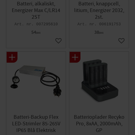
Batteri, alkaliskt,
Batteri, knappcell,
Energizer Max C/LR14
litium, Energizer 2032,
2ST
2st.
007295610
006191753
54
38
DKK
DKK
Gem som favorit
Gem so
Batteri-Backup Flex
Batterioplader Recyko
LED-Strimler 85-265V
Pro, 8xAA, 2000mAh,
IP65 Blå Elektrisk
GP