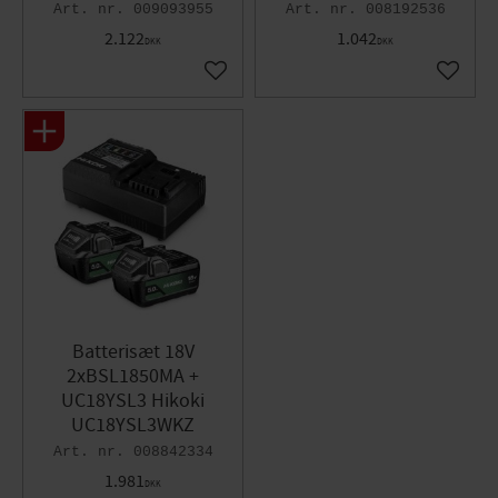
009093955
008192536
2.122
1.042
DKK
DKK
Gem som favorit
Gem so
Batterisæt 18V
2xBSL1850MA +
UC18YSL3 Hikoki
UC18YSL3WKZ
008842334
1.981
DKK