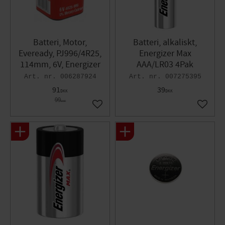
Batteri, Motor,
Batteri, alkaliskt,
Eveready, PJ996/4R25,
Energizer Max
114mm, 6V, Energizer
AAA/LR03 4Pak
006287924
007275395
91
39
DKK
DKK
99
DKK
Gem som favorit
Gem so