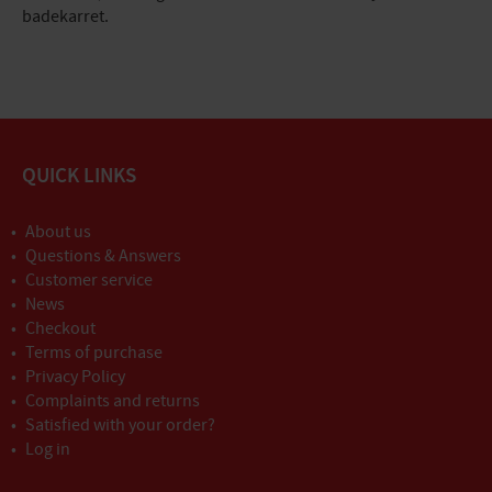
badekarret.
QUICK LINKS
About us
Questions & Answers
Customer service
News
Checkout
Terms of purchase
Privacy Policy
Complaints and returns
Satisfied with your order?
Log in