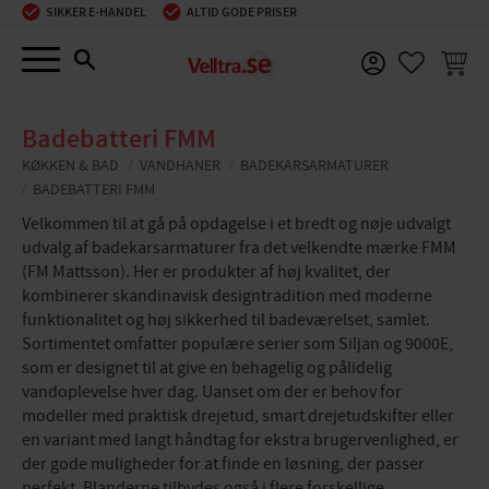
SIKKER E-HANDEL
ALTID GODE PRISER
Menu
INDKØ
FAVORIT
Badebatteri FMM
KØKKEN & BAD
VANDHANER
BADEKARSARMATURER
BADEBATTERI FMM
Velkommen til at gå på opdagelse i et bredt og nøje udvalgt
udvalg af badekarsarmaturer fra det velkendte mærke FMM
(FM Mattsson). Her er produkter af høj kvalitet, der
kombinerer skandinavisk designtradition med moderne
funktionalitet og høj sikkerhed til badeværelset, samlet.
Sortimentet omfatter populære serier som Siljan og 9000E,
som er designet til at give en behagelig og pålidelig
vandoplevelse hver dag. Uanset om der er behov for
modeller med praktisk drejetud, smart drejetudskifter eller
en variant med langt håndtag for ekstra brugervenlighed, er
der gode muligheder for at finde en løsning, der passer
perfekt. Blanderne tilbydes også i flere forskellige