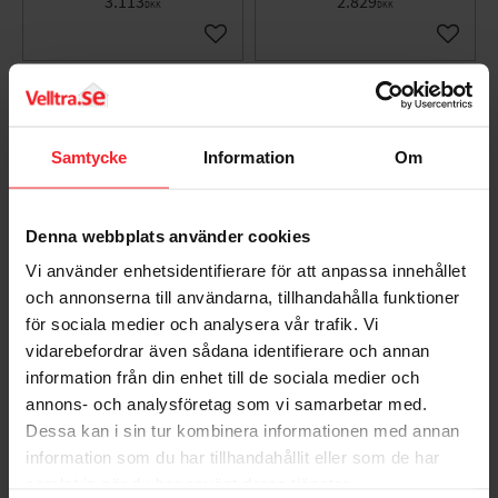
3.113
2.829
DKK
DKK
Gem som favorit
Gem so
Samtycke
Information
Om
Denna webbplats använder cookies
Vi använder enhetsidentifierare för att anpassa innehållet
och annonserna till användarna, tillhandahålla funktioner
Badkarsblandare Siljan
Säkerhetsblandare För
för sociala medier och analysera vår trafik. Vi
150 c/c Utl. ned
Inbyggnad, Kromad
vidarebefordrar även sådana identifierare och annan
83901500
ratt 92300000
information från din enhet till de sociala medier och
8343300
8342324
annons- och analysföretag som vi samarbetar med.
2.829
1.516
DKK
DKK
Dessa kan i sin tur kombinera informationen med annan
information som du har tillhandahållit eller som de har
Gem som favorit
Gem so
samlat in när du har använt deras tjänster.