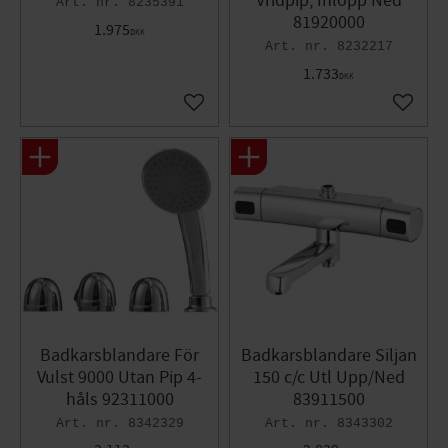
Vridpip, Inlopp Ned
8235391
81920000
1.975
DKK
8232217
1.733
DKK
Gem som favorit
Gem so
Badkarsblandare För
Badkarsblandare Siljan
Vulst 9000 Utan Pip 4-
150 c/c Utl Upp/Ned
håls 92311000
83911500
8342329
8343302