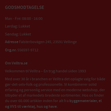
GODSMODTAGELSE
Man - Fre: 08:00 - 16:00
Lørdag: Lukket
Søndag: Lukket
Adresse
Falsterbovägen 245, 23591 Vellinge
Org.nr.
556597-9712
Om Velltra.se
Velkommen til Velltra – En tryg handel siden 1993
Med over 30 år i branchen er Velltra det oplagte valg for både
gør-det-selv-folk og professionelle. Vi kombinerer solid
erfaring og personlig service med en moderne webshop, der
tilbyder et af markedets bredeste sortimenter. Hos os finder
du over 60.000 artikler inden for alt fra
byggematerialer, el
og VVS til værktøj, hus og have
.