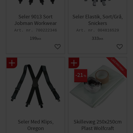
Seler 9013 Sort
Seler Elastik, Sort/Grå,
Jobman Workwear
Snickers
700222346
004816529
199
333
DKK
DKK
Gem som favorit
Gem so
L
A
G
E
R
R
E
N
S
N
I
N
G
21
%
Seler Med Klips,
Skillevæg 250x250cm
Oregon
Plast Wolfcraft