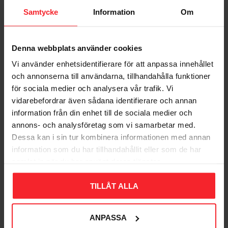
Samtycke
Information
Om
Gem som favorit
Gem so
Denna webbplats använder cookies
Vi använder enhetsidentifierare för att anpassa innehållet
och annonserna till användarna, tillhandahålla funktioner
för sociala medier och analysera vår trafik. Vi
vidarebefordrar även sådana identifierare och annan
information från din enhet till de sociala medier och
annons- och analysföretag som vi samarbetar med.
Oliepind 5L Med
Pudsningsstativ CMC
Dessa kan i sin tur kombinera informationen med annan
Låg/Spindpakning
information som du har tillhandahållit eller som de har
008883540
Transparent Pressol
samlat in när du har använt deras tjänster.
569
DKK
005053070
TILLÅT ALLA
253
DKK
Gem som favorit
Gem so
ANPASSA