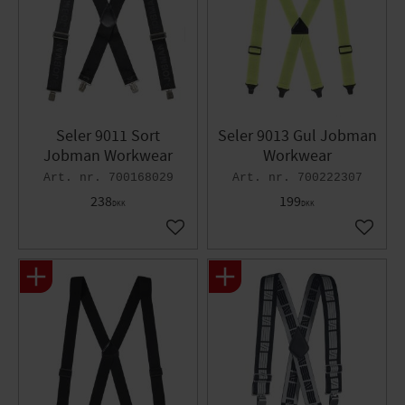
Seler 9011 Sort
Seler 9013 Gul Jobman
Jobman Workwear
Workwear
700168029
700222307
238
199
DKK
DKK
Gem som favorit
Gem so