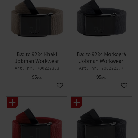
Bælte 9284 Khaki
Bælte 9284 Mørkegrå
Jobman Workwear
Jobman Workwear
700222363
700222377
95
95
DKK
DKK
Gem som favorit
Gem so