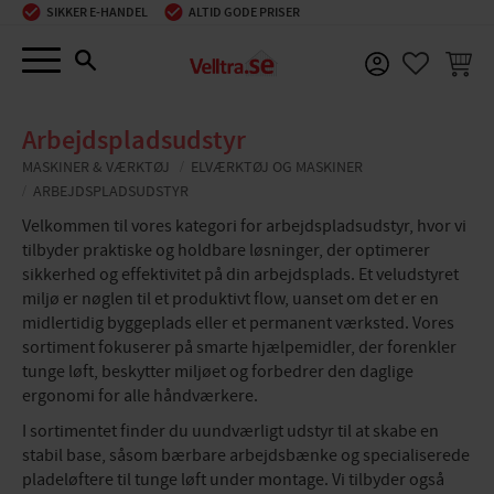
SIKKER E-HANDEL
ALTID GODE PRISER
Menu
INDKØ
FAVORIT
Arbejdspladsudstyr
MASKINER & VÆRKTØJ
ELVÆRKTØJ OG MASKINER
ARBEJDSPLADSUDSTYR
Velkommen til vores kategori for arbejdspladsudstyr, hvor vi
tilbyder praktiske og holdbare løsninger, der optimerer
sikkerhed og effektivitet på din arbejdsplads. Et veludstyret
miljø er nøglen til et produktivt flow, uanset om det er en
midlertidig byggeplads eller et permanent værksted. Vores
sortiment fokuserer på smarte hjælpemidler, der forenkler
tunge løft, beskytter miljøet og forbedrer den daglige
ergonomi for alle håndværkere.
I sortimentet finder du uundværligt udstyr til at skabe en
stabil base, såsom bærbare arbejdsbænke og specialiserede
pladeløftere til tunge løft under montage. Vi tilbyder også