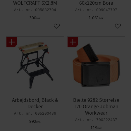
WOLFCRAFT 5X2,8M
60x120cm Bora
005882704
009047797
300
1.061
DKK
DKK
Gem som favorit
Gem so
Arbejdsbord, Black &
Bælte 9282 Størrelse
Decker
120 Orange Jobman
Workwear
005200486
700222437
992
DKK
119
DKK