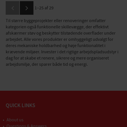
1–
25
af
29
Til større byggeprojekter eller renoveringer omfatter
kategorien også funktionelle skillevægge, der effektivt
afskærmer støv og beskytter tilstødende overflader under
arbejdet. Alle vores produkter er omhyggeligt udvalgt for
deres mekaniske holdbarhed og høje funktionalitet i
krævende miljøer. Invester i det rigtige arbejdspladsudstyr i
dag for at skabe et renere, sikrere og mere organiseret
arbejdsmiljø, der sparer både tid og energi.
QUICK LINKS
About us
Questions & Answers