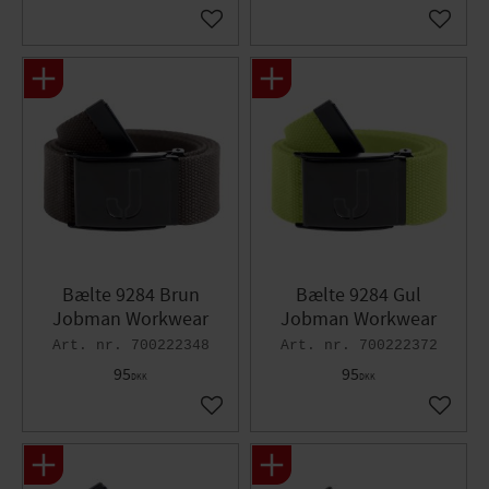
Gem som favorit
Gem so
Bælte 9284 Brun
Bælte 9284 Gul
Jobman Workwear
Jobman Workwear
700222348
700222372
95
95
DKK
DKK
Gem som favorit
Gem so