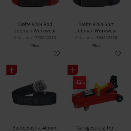
Bælte 9284 Rød
Bælte 9284 Sort
Jobman Workwear
Jobman Workwear
700222373
700222378
95
95
DKK
DKK
Gem som favorit
Gem so
12
%
Bælteelastik, 40mm,
Garagestik, 2 Ton,