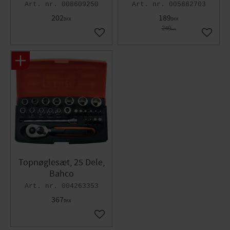
008609250
005882703
202
189
DKK
DKK
240
DKK
Gem som favorit
Gem so
Topnøglesæt, 25 Dele,
Bahco
004263353
367
DKK
Gem som favorit