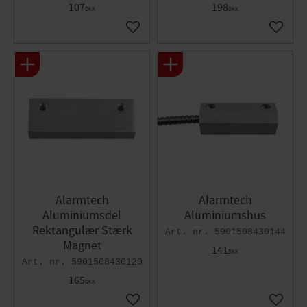
107
198
DKK
DKK
Gem som favorit
Gem so
Alarmtech
Alarmtech
Aluminiumsdel
Aluminiumshus
Rektangulær Stærk
5901508430144
Magnet
141
DKK
5901508430120
165
DKK
Gem som favorit
Gem so