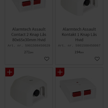
Alarmtech Assault
Alarmtech Assault
Contact 2 Knap Lås
Kontakt 1 Knap Lås
80x65x30mm Hvid
Hvid
5901508450029
5901508450067
271
194
DKK
DKK
Gem som favorit
Gem so