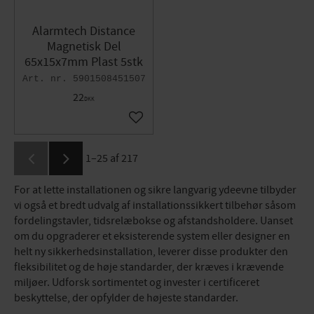
Alarmtech Distance
Magnetisk Del
65x15x7mm Plast 5stk
5901508451507
22
DKK
Gem som favorit
1–
25
af
217
For at lette installationen og sikre langvarig ydeevne tilbyder
vi også et bredt udvalg af installationssikkert tilbehør såsom
fordelingstavler, tidsrelæbokse og afstandsholdere. Uanset
om du opgraderer et eksisterende system eller designer en
helt ny sikkerhedsinstallation, leverer disse produkter den
fleksibilitet og de høje standarder, der kræves i krævende
miljøer. Udforsk sortimentet og invester i certificeret
beskyttelse, der opfylder de højeste standarder.