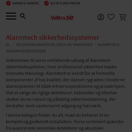
SIKKER E-HANDEL
ALTID GODE PRISER
Menu
INDKØ
FAVORIT
Alarmtech sikkerhedssystemer
EL
TELEKOMMUNIKATION, DATA OG SIKKERHED
ALARMTECH
SIKKERHEDSSYSTEMER
Velkommen til vores omfattende udvalg af Alarmtech-
sikkerhedssystemer, hvor professionel sikkerhed møder
innovativ teknologi. Alarmtech er kendt for at fremstille
komponenter af høj kvalitet, der danner rygraden i moderne
alarmsystemer til både erhvervsejendomme og private hjem.
Ved at vælge de rigtige detektorer, kabinetter og tilbehør
skaber du en robust og pålidelig sikkerhedsløsning, der
beskytter mod uautoriseret adgang og hærværk.
I denne kategori finder du alt, hvad du behøver til en
komplet og godkendt installation. Vores sortiment spænder
fra avancerede seismiske detektorer og akustiske