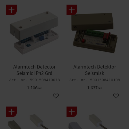
Alarmtech Detector
Alarmtech Detektor
Seismic IP42 Grå
Seismisk
5901508410078
5901508410108
1.106
1.637
DKK
DKK
Gem som favorit
Gem so