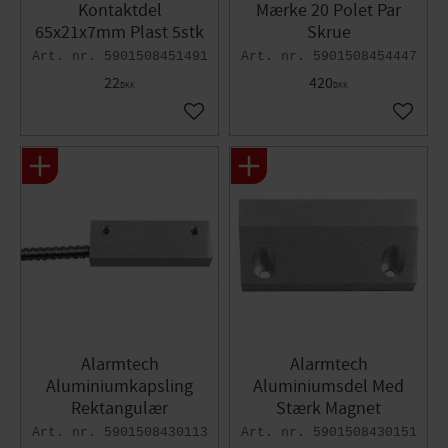
Kontaktdel
Mærke 20 Polet Par
65x21x7mm Plast 5stk
Skrue
5901508451491
5901508454447
22
420
DKK
DKK
Gem som favorit
Gem so
Alarmtech
Alarmtech
Aluminiumkapsling
Aluminiumsdel Med
Rektangulær
Stærk Magnet
5901508430113
5901508430151