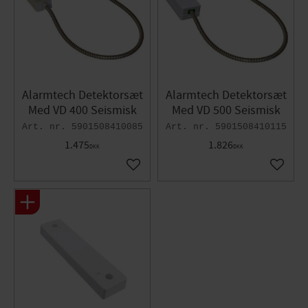
Alarmtech Detektorsæt
Alarmtech Detektorsæt
Med VD 400 Seismisk
Med VD 500 Seismisk
5901508410085
5901508410115
1.475
1.826
DKK
DKK
Gem som favorit
Gem so