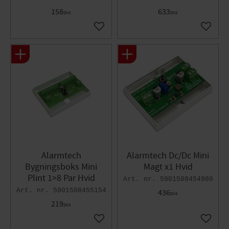
158
633
DKK
DKK
Gem som favorit
Gem so
Alarmtech
Alarmtech Dc/Dc Mini
Bygningsboks Mini
Magt x1 Hvid
Plint 1>8 Par Hvid
5901508454980
5901508455154
436
DKK
219
DKK
Gem som favorit
Gem so