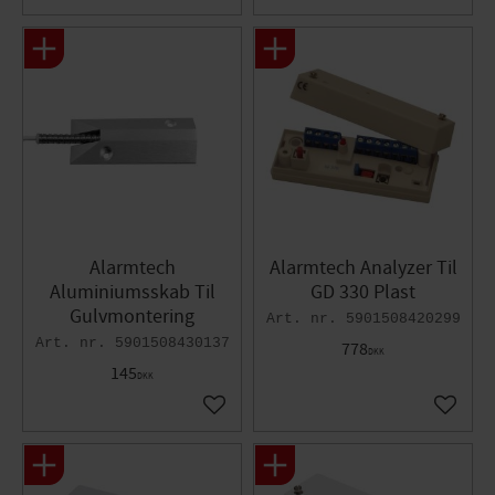
Alarmtech
Alarmtech Analyzer Til
Aluminiumsskab Til
GD 330 Plast
Gulvmontering
5901508420299
5901508430137
778
DKK
145
DKK
Gem som favorit
Gem so