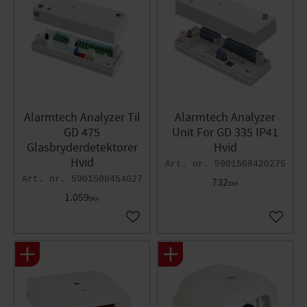
Alarmtech Analyzer Til
Alarmtech Analyzer
GD 475
Unit For GD 335 IP41
Glasbryderdetektorer
Hvid
Hvid
5901508420275
5901508454027
732
DKK
1.059
DKK
Gem som favorit
Gem so