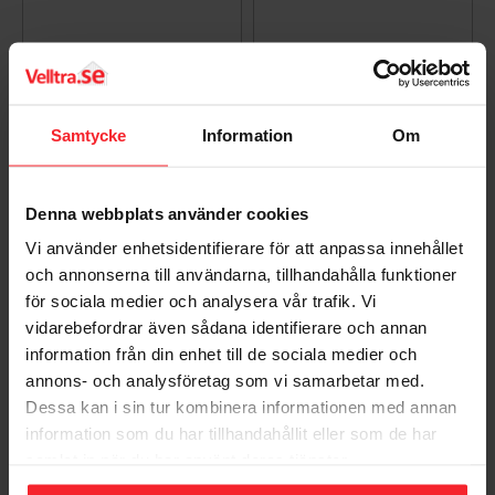
Alarmtech Assault
Alarmtech Assault
Kontakt 1 Knap
Kontakt 2 Knap
Moment IP31 Hvid
Moment 80x65x30mm
Hvid
5901508450050
Samtycke
Information
Om
5901508450036
177
DKK
269
DKK
Denna webbplats använder cookies
Gem som favorit
Gem so
Vi använder enhetsidentifierare för att anpassa innehållet
och annonserna till användarna, tillhandahålla funktioner
för sociala medier och analysera vår trafik. Vi
vidarebefordrar även sådana identifierare och annan
information från din enhet till de sociala medier och
annons- och analysföretag som vi samarbetar med.
Dessa kan i sin tur kombinera informationen med annan
information som du har tillhandahållit eller som de har
samlat in när du har använt deras tjänster.
Alarmtech Assault
Alarmtech Box Tom 1