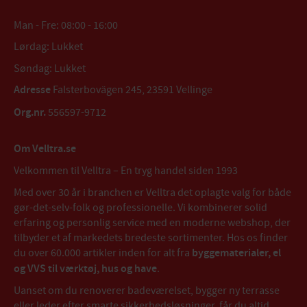
Man - Fre: 08:00 - 16:00
Lørdag: Lukket
Søndag: Lukket
Adresse
Falsterbovägen 245, 23591 Vellinge
Org.nr.
556597-9712
Om Velltra.se
Velkommen til Velltra – En tryg handel siden 1993
Med over 30 år i branchen er Velltra det oplagte valg for både
gør-det-selv-folk og professionelle. Vi kombinerer solid
erfaring og personlig service med en moderne webshop, der
tilbyder et af markedets bredeste sortimenter. Hos os finder
du over 60.000 artikler inden for alt fra
byggematerialer, el
og VVS til værktøj, hus og have
.
Uanset om du renoverer badeværelset, bygger ny terrasse
eller leder efter smarte sikkerhedsløsninger, får du altid