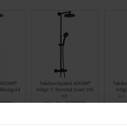
 ADORA®
Takduschpaket ADORA®
Takdu
d Roséguld
Infigo 'L' Borstad Svart 150
Infig
c/c
298809
007298810
6.444
DKK
Gem som favorit
Gem som favorit