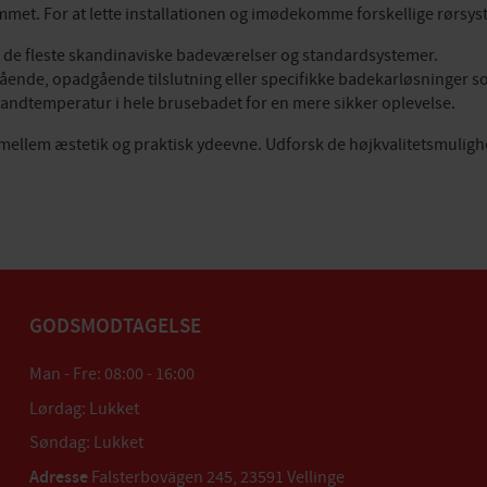
mmet. For at lette installationen og imødekomme forskellige rørsyst
 i de fleste skandinaviske badeværelser og standardsystemer.
ende, opadgående tilslutning eller specifikke badekarløsninger so
vandtemperatur i hele brusebadet for en mere sikker oplevelse.
ellem æstetik og praktisk ydeevne. Udforsk de højkvalitetsmulighede
GODSMODTAGELSE
Man - Fre: 08:00 - 16:00
Lørdag: Lukket
Søndag: Lukket
Adresse
Falsterbovägen 245, 23591 Vellinge