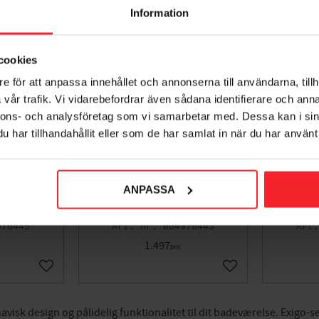
Information
cookies
e för att anpassa innehållet och annonserna till användarna, tillh
vår trafik. Vi vidarebefordrar även sådana identifierare och anna
nnons- och analysföretag som vi samarbetar med. Dessa kan i sin
har tillhandahållit eller som de har samlat in när du har använt 
ANPASSA
re ADORA®
Termostatblandare ADORA®
Termost
0 Krom
Exigo 150 Krom ansl ned
Ex
976445
004976443
1.497
DKK
Gem som favorit
Gem som favorit
visk design og pålidelig funktionalitet til dit badeværelse. Exigo-s