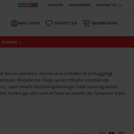
NYHEDER
VAREMÆRKER
KONTAKT OS
MINE SIDER
FAVORITTER
INDKØBSKURV
Kampanj
l af denne oplevelse. Denne serie omfatter et omhyggeligt
cision. Modellerne i Exigo-serien tilbyder enestående
 cc, samt smarte tilslutningsløsninger både opad og nedad,
tet, hvilket gør det nemt at finde en model, der forbedrer både
VÆLG SORTERINGSMETODE
Vælg