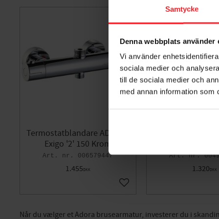
Samtycke
Denna webbplats använder 
Vi använder enhetsidentifierar
sociala medier och analysera 
till de sociala medier och a
med annan information som du 
Termostatblandare ADORA®
Termostatblanda
Exigo '2' 150 Krom
Exigo 'UP' 15
006579447
004
1.455
1.320
DKK
DKK
Gem som favorit
Når du vælger et Adora brusearmatur, investerer du i skandina