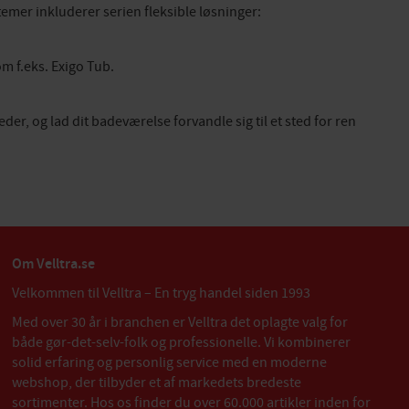
emer inkluderer serien fleksible løsninger:
m f.eks. Exigo Tub.
r, og lad dit badeværelse forvandle sig til et sted for ren
Om Velltra.se
Velkommen til Velltra – En tryg handel siden 1993
Med over 30 år i branchen er Velltra det oplagte valg for
både gør-det-selv-folk og professionelle. Vi kombinerer
solid erfaring og personlig service med en moderne
webshop, der tilbyder et af markedets bredeste
sortimenter. Hos os finder du over 60.000 artikler inden for