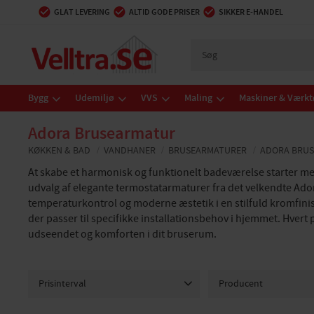
GLAT LEVERING
ALTID GODE PRISER
SIKKER E-HANDEL
Bygg
Udemiljø
VVS
Maling
Maskiner & Værkt
Adora Brusearmatur
KØKKEN & BAD
VANDHANER
BRUSEARMATURER
ADORA BRU
At skabe et harmonisk og funktionelt badeværelse starter med 
udvalg af elegante termostatarmaturer fra det velkendte Ad
temperaturkontrol og moderne æstetik i en stilfuld kromfini
der passer til specifikke installationsbehov i hjemmet. Hvert
udseendet og komforten i dit bruserum.
Prisinterval
Producent
1 320
6 624
ADORA
10