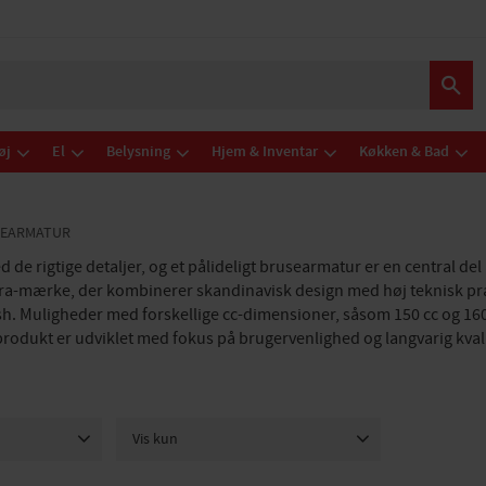
øj
El
Belysning
Hjem & Inventar
Køkken & Bad
SEARMATUR
de rigtige detaljer, og et pålideligt brusearmatur er en central de
ora-mærke, der kombinerer skandinavisk design med høj teknisk præ
sh. Muligheder med forskellige cc-dimensioner, såsom 150 cc og 160
 produkt er udviklet med fokus på brugervenlighed og langvarig kvali
Vis kun
Er på lager
10