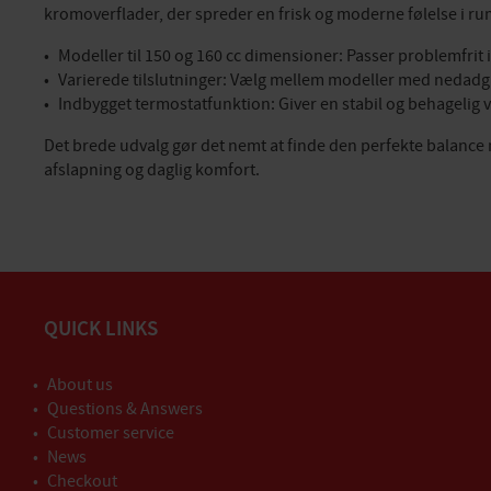
kromoverflader, der spreder en frisk og moderne følelse i ru
Modeller til 150 og 160 cc dimensioner: Passer problemfrit
Varierede tilslutninger: Vælg mellem modeller med nedadgå
Indbygget termostatfunktion: Giver en stabil og behagelig 
Det brede udvalg gør det nemt at finde den perfekte balance m
afslapning og daglig komfort.
QUICK LINKS
About us
Questions & Answers
Customer service
News
Checkout