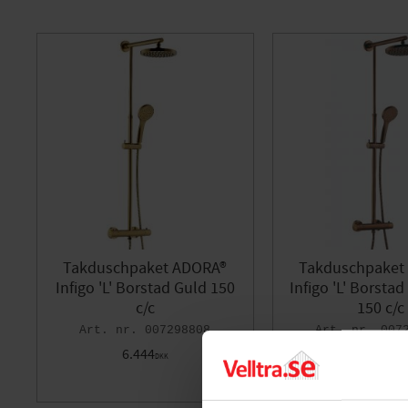
Takduschpaket ADORA®
Takduschpaket
Infigo 'L' Borstad Guld 150
Infigo 'L' Borsta
c/c
150 c/c
007298808
007
6.444
6.444
DKK
DKK
Gem som favorit