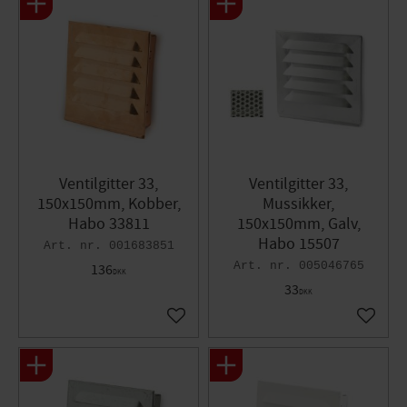
Ventilgitter 33,
Ventilgitter 33,
150x150mm, Kobber,
Mussikker,
Habo 33811
150x150mm, Galv,
Habo 15507
001683851
005046765
136
DKK
33
DKK
Gem som favorit
Gem so