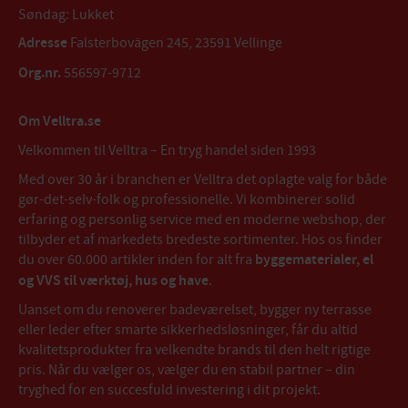
Søndag: Lukket
Adresse
Falsterbovägen 245, 23591 Vellinge
Org.nr.
556597-9712
Om Velltra.se
Velkommen til Velltra – En tryg handel siden 1993
Med over 30 år i branchen er Velltra det oplagte valg for både
gør-det-selv-folk og professionelle. Vi kombinerer solid
erfaring og personlig service med en moderne webshop, der
tilbyder et af markedets bredeste sortimenter. Hos os finder
du over 60.000 artikler inden for alt fra
byggematerialer, el
og VVS til værktøj, hus og have
.
Uanset om du renoverer badeværelset, bygger ny terrasse
eller leder efter smarte sikkerhedsløsninger, får du altid
kvalitetsprodukter fra velkendte brands til den helt rigtige
pris. Når du vælger os, vælger du en stabil partner – din
tryghed for en succesfuld investering i dit projekt.