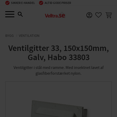
SIKKER E-HANDEL
ALTID GODE PRISER
Menu
INDKØ
FAVORIT
BYGG
VENTILATION
Ventilgitter 33, 150x150mm,
Galv, Habo 33803
Ventilgitter i stål med ramme. Med insektnet lavet af
glasfiberforstærket nylon.