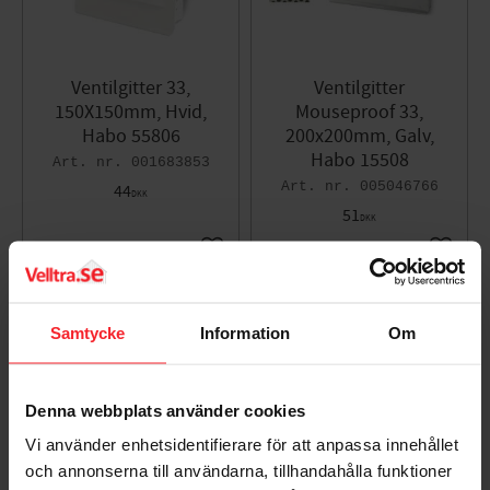
Ventilgitter 33,
Ventilgitter
150X150mm, Hvid,
Mouseproof 33,
Habo 55806
200x200mm, Galv,
Habo 15508
001683853
005046766
44
DKK
51
DKK
Gem som favorit
Gem so
Samtycke
Information
Om
Denna webbplats använder cookies
Vi använder enhetsidentifierare för att anpassa innehållet
och annonserna till användarna, tillhandahålla funktioner