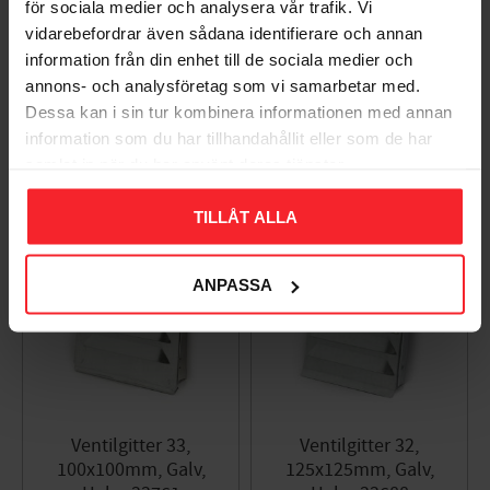
för sociala medier och analysera vår trafik. Vi
Ventilgitter 33,
Ventilgitter 33 Galv,
vidarebefordrar även sådana identifierare och annan
200X200mm, Hvid,
Habo 33787
information från din enhet till de sociala medier och
Habo 55830
001683846
annons- och analysföretag som vi samarbetar med.
001683857
Dessa kan i sin tur kombinera informationen med annan
24
DKK
67
information som du har tillhandahållit eller som de har
DKK
samlat in när du har använt deras tjänster.
Gem som favorit
Gem so
L
A
G
E
R
R
E
N
S
N
I
TILLÅT ALLA
N
G
33
%
ANPASSA
Ventilgitter 33,
Ventilgitter 32,
100x100mm, Galv,
125x125mm, Galv,