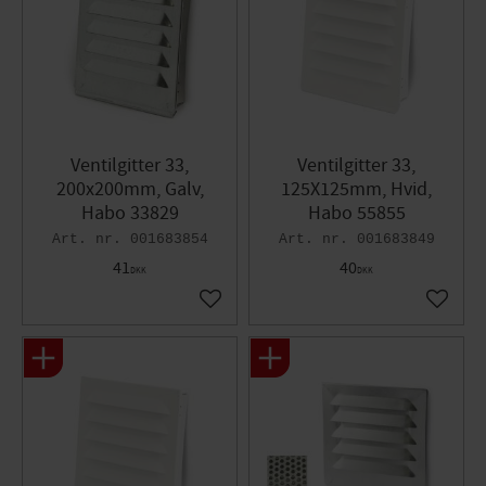
Ventilgitter 33,
Ventilgitter 33,
200x200mm, Galv,
125X125mm, Hvid,
Habo 33829
Habo 55855
001683854
001683849
41
40
DKK
DKK
Gem som favorit
Gem so