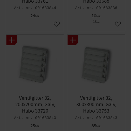
Habo 33761
Habo 33688
001683844
001683836
24
10
DKK
DKK
15
DKK
Gem som favorit
Gem so
Ventilgitter 32,
Ventilgitter 32,
200x200mm, Galv,
300x300mm, Galv,
Habo 33720
Habo 33753
001683840
001683843
25
85
DKK
DKK