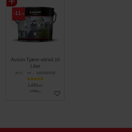
11
%
Auson Tjære-vitriol 10
Liter
60590556
1.691
DKK
1.900
DKK
Gem som favorit