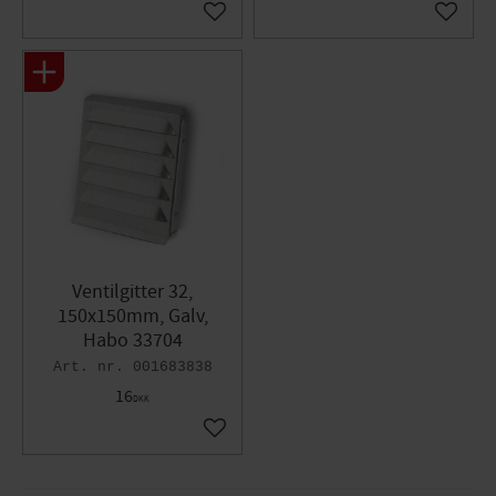
Gem som favorit
Gem so
Ventilgitter 32,
150x150mm, Galv,
Habo 33704
001683838
16
DKK
Gem som favorit