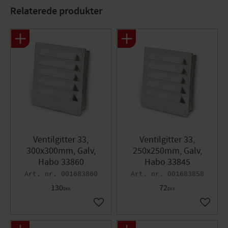
Overfladebehandling: Elzink
Relaterede produkter
Ventilgitter 33,
Ventilgitter 33,
300x300mm, Galv,
250x250mm, Galv,
Habo 33860
Habo 33845
001683860
001683858
130
72
DKK
DKK
Gem som favorit
Gem so