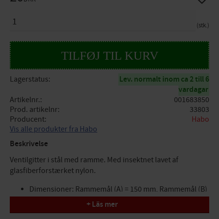
ANTAL
stk.
Lagerstatus
Lev. normalt inom ca 2 till 6
vardagar
Artikelnr.
001683850
Prod. artikelnr
33803
Producent
Habo
Vis alle produkter fra Habo
Beskrivelse
Ventilgitter i stål med ramme. Med insektnet lavet af
glasfiberforstærket nylon.
Dimensioner: Rammemål (A) = 150 mm, Rammemål (B)
= 150 mm, Udvendige mål (C) = 160 mm, Udvendige mål
+ Läs mer
(D) = 167 mm