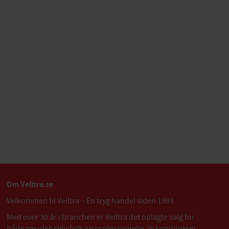
Om Velltra.se
Velkommen til Velltra – En tryg handel siden 1993
Med over 30 år i branchen er Velltra det oplagte valg for
både gør-det-selv-folk og professionelle. Vi kombinerer