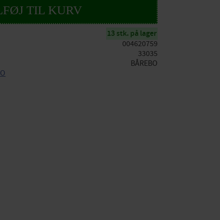
13 stk. på lager
004620759
33035
BÅREBO
BO