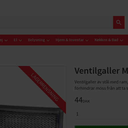
øj
El
Belysning
Hjem & Inventar
Køkken & Bad
Ventilgaller
LAGERRENSNING
Ventilgaller av stål med ra
förhindrar möss från att ta s
44
DKK
ANTAL