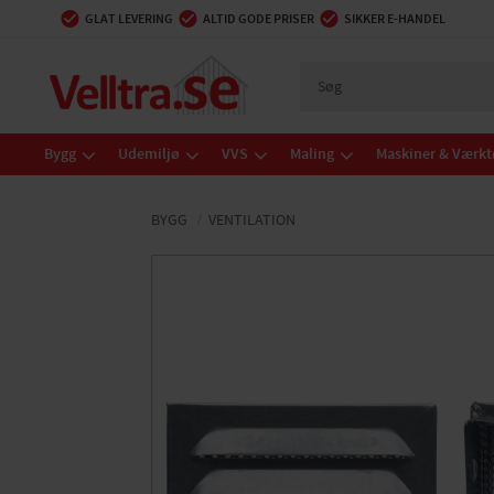
GLAT LEVERING
ALTID GODE PRISER
SIKKER E-HANDEL
Bygg
Udemiljø
VVS
Maling
Maskiner & Værkt
BYGG
VENTILATION