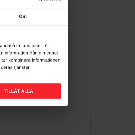
Om
andahålla funktioner för
n information från din enhet
 tur kombinera informationen
deras tjänster.
Gem som favorit
TILLÅT ALLA