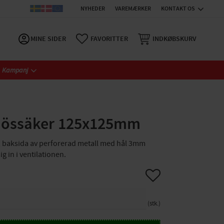
NYHEDER
VAREMÆRKER
KONTAKT OS
MINE SIDER
FAVORITTER
INDKØBSKURV
Kampanj
 Mössäker 125x125mm
m, baksida av perforerad metall med hål 3mm
ig in i ventilationen.
Gem som favorit
stk.