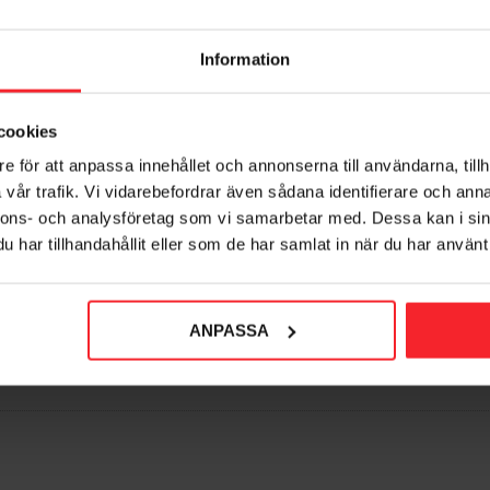
Information
cookies
Ventilgaller Mussäker
Ventilgitre Mussaker
e för att anpassa innehållet och annonserna till användarna, tillh
150x150mm
200x200mm
vår trafik. Vi vidarebefordrar även sådana identifierare och anna
004620760
004620761
nnons- och analysföretag som vi samarbetar med. Dessa kan i sin
56
73
har tillhandahållit eller som de har samlat in när du har använt 
DKK
DKK
orit
Gem som favorit
ANPASSA