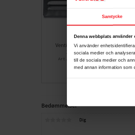
Samtycke
Denna webbplats använder 
Ventilgaller Mössäker
Vi använder enhetsidentifierar
100x100mm
sociala medier och analysera 
004620758
till de sociala medier och a
42
med annan information som du 
DKK
Gem som fav
Bedømmelser
Dig