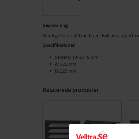
Beskrivning
Ventilgaller av stål med ram. Baksida av perfor
Specifikationer
Storlek: 125x125 mm
A: 125 mm
B: 125 mm
Relaterede produkter