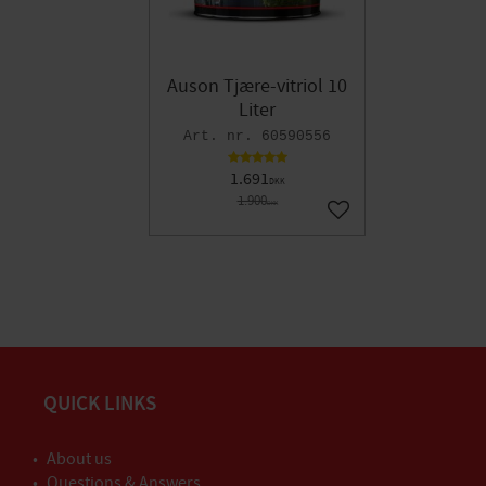
Auson Tjære-vitriol 10
Liter
60590556
1.691
DKK
1.900
DKK
Gem som favorit
QUICK LINKS
About us
Questions & Answers