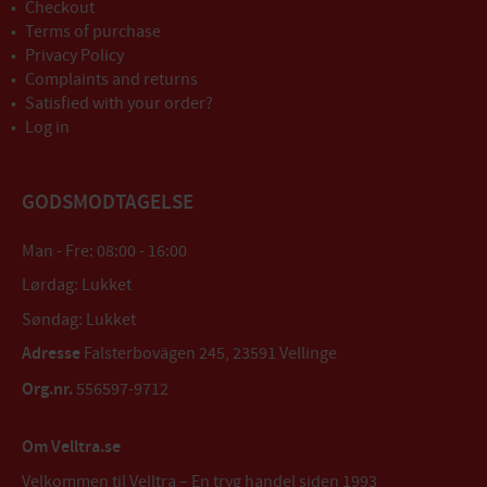
Checkout
Terms of purchase
Privacy Policy
Complaints and returns
Satisfied with your order?
Log in
GODSMODTAGELSE
Man - Fre: 08:00 - 16:00
Lørdag: Lukket
Søndag: Lukket
Adresse
Falsterbovägen 245, 23591 Vellinge
Org.nr.
556597-9712
Om Velltra.se
Velkommen til Velltra – En tryg handel siden 1993