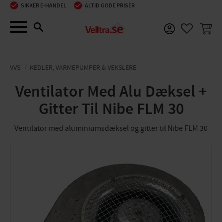
SIKKER E-HANDEL
ALTID GODE PRISER
Menu
INDKØ
FAVORIT
VVS
KEDLER, VARMEPUMPER & VEKSLERE
Ventilator Med Alu Dæksel +
Gitter Til Nibe FLM 30
Ventilator med aluminiumsdæksel og gitter til Nibe FLM 30