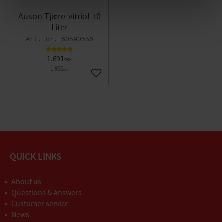
Auson Tjære-vitriol 10
Liter
60590556
1.691
DKK
1.900
DKK
Gem som favorit
QUICK LINKS
About us
Questions & Answers
Customer service
News