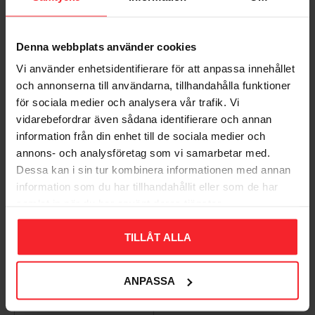
Denna webbplats använder cookies
Bliv den første, der giver en bedømmelse.
Vi använder enhetsidentifierare för att anpassa innehållet
och annonserna till användarna, tillhandahålla funktioner
för sociala medier och analysera vår trafik. Vi
vidarebefordrar även sådana identifierare och annan
information från din enhet till de sociala medier och
Populära produkter
annons- och analysföretag som vi samarbetar med.
Dessa kan i sin tur kombinera informationen med annan
information som du har tillhandahållit eller som de har
samlat in när du har använt deras tjänster.
11
%
TILLÅT ALLA
ANPASSA