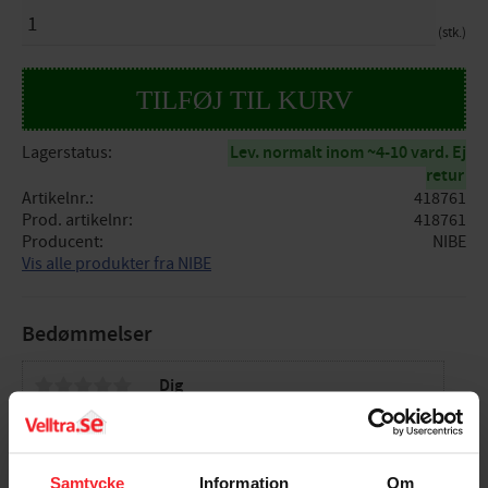
ANTAL
stk.
Lagerstatus
Lev. normalt inom ~4-10 vard. Ej
retur
Artikelnr.
418761
Prod. artikelnr
418761
Producent
NIBE
Vis alle produkter fra NIBE
Bedømmelser
Dig
Samtycke
Information
Om