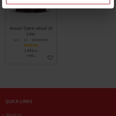
Auson Tjære-vitriol 10
Liter
60590556
1.691
DKK
1.900
DKK
Gem som favorit
QUICK LINKS
About us