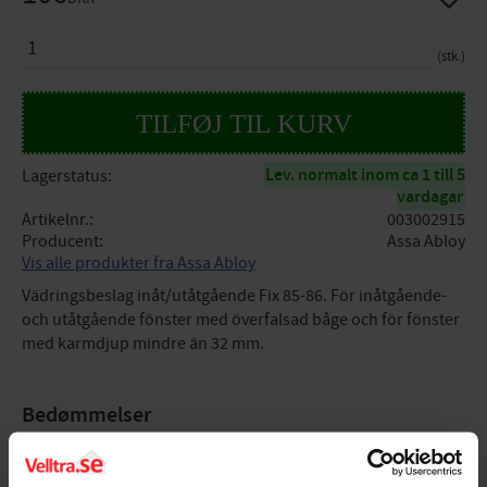
ANTAL
stk.
Lev. normalt inom ca 1 till 5
Lagerstatus
vardagar
Artikelnr.
003002915
Producent
Assa Abloy
Vis alle produkter fra Assa Abloy
Vädringsbeslag inåt/utåtgående Fix 85-86. För inåtgående-
och utåtgående fönster med överfalsad båge och för fönster
med karmdjup mindre än 32 mm.
Bedømmelser
Dig