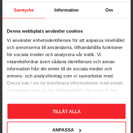
Samtycke
Information
Om
Denna webbplats använder cookies
Vi använder enhetsidentifierare för att anpassa innehållet
Bliv den første, der giver en bedømmelse.
och annonserna till användarna, tillhandahålla funktioner
för sociala medier och analysera vår trafik. Vi
vidarebefordrar även sådana identifierare och annan
information från din enhet till de sociala medier och
annons- och analysföretag som vi samarbetar med.
Dessa kan i sin tur kombinera informationen med annan
Populära produkter
information som du har tillhandahållit eller som de har
samlat in när du har använt deras tjänster.
TILLÅT ALLA
11
%
ANPASSA