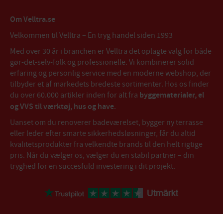
Om Velltra.se
Velkommen til Velltra – En tryg handel siden 1993
Med over 30 år i branchen er Velltra det oplagte valg for både
gør-det-selv-folk og professionelle. Vi kombinerer solid
erfaring og personlig service med en moderne webshop, der
tilbyder et af markedets bredeste sortimenter. Hos os finder
du over 60.000 artikler inden for alt fra
byggematerialer, el
og VVS til værktøj, hus og have
.
Uanset om du renoverer badeværelset, bygger ny terrasse
eller leder efter smarte sikkerhedsløsninger, får du altid
kvalitetsprodukter fra velkendte brands til den helt rigtige
pris. Når du vælger os, vælger du en stabil partner – din
tryghed for en succesfuld investering i dit projekt.
//