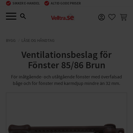
SIKKER E-HANDEL
ALTID GODE PRISER
Menu
INDKØ
FAVORIT
BYGG
LÅSE OG HÅNDTAG
Ventilationsbeslag för
Fönster 85/86 Brun
För inåtgående- och utåtgående fönster med överfalsad
båge och för fönster med karmdjup mindre än 32 mm.