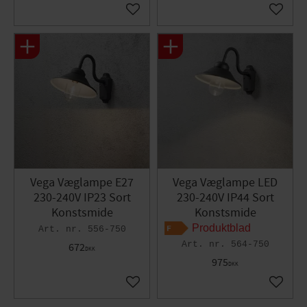
Isolationsklasse: I
Gem som favorit
Gem so
Strømkilde: Netspænding
Spænding: 230-240V
Maksimal højde på lyskilde: 135 mm
Udskiftelig lyskilde: Ja
Antal lamper: 1
Fatning: E27
Dybde: 44 cm
Højde: 30 cm
Bredde: 29,5 cm
Vega Væglampe E27
Vega Væglampe LED
230-240V IP23 Sort
230-240V IP44 Sort
Konstsmide
Konstsmide
Produktblad
556-750
564-750
672
DKK
975
DKK
Gem som favorit
Gem so