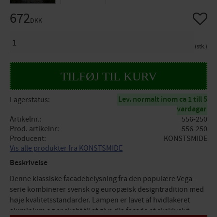
672
Gem so
DKK
ANTAL
stk.
Lev. normalt inom ca 1 till 5
Lagerstatus
vardagar
Artikelnr.
556-250
Prod. artikelnr
556-250
Producent
KONSTSMIDE
Vis alle produkter fra KONSTSMIDE
Beskrivelse
Denne klassiske facadebelysning fra den populære Vega-
serie kombinerer svensk og europæisk designtradition med
høje kvalitetsstandarder. Lampen er lavet af hvidlakeret
aluminium og er skabt til at give din facade et eksklusivt