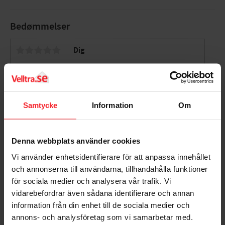
Bedømmelser
Dig
Samtycke
Information
Om
Bliv den første, der giver en bedømmelse.
Denna webbplats använder cookies
Vi använder enhetsidentifierare för att anpassa innehållet
och annonserna till användarna, tillhandahålla funktioner
Tillbehör
för sociala medier och analysera vår trafik. Vi
vidarebefordrar även sådana identifierare och annan
information från din enhet till de sociala medier och
annons- och analysföretag som vi samarbetar med.