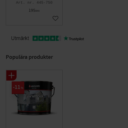
445-750
195
DKK
Gem som favorit
Populära produkter
11
%