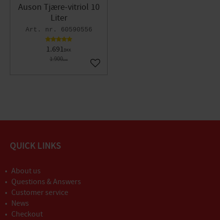
Auson Tjære-vitriol 10
Liter
60590556
1.691
DKK
1.900
DKK
Gem som favorit
QUICK LINKS
About us
Questions & Answers
Customer service
News
Checkout