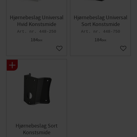
Hjørnebeslag Universal
Hjørnebeslag Universal
Hvid Konstsmide
Sort Konstsmide
448-250
448-750
184
184
DKK
DKK
Gem som favorit
Gem so
Hjørnebeslag Sort
Konstsmide