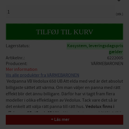
ANTAL
stk.
Lagerstatus
Køsystem, leveringsdagspris
gælder
Artikelnr.
6222005
Producent
VÄRMEBARONEN
Mer information
Vis alle produkter fra VÄRMEBARONEN
Vedpanna VB Vedolux 650 UB Att elda med ved är det absolut
billigaste sättet att värma. Om man väljer en panna med rätt
effekt blir det ännu billigare. Därför har vi tagit fram flera
modeller i olika effektlägen av Vedolux. Tack vare det så är
det enkelt att välja rätt panna till rätt hus.
Vedolux finns i
effekterna 35, 45 och 65 kW
. • Hög verkningsgrad (93%-94%)
+ Läs mer
och miljövärden i toppklass, CO 130mg/m³. • Mycket enkel
skötsel gör det enkelt att bibehålla den höga