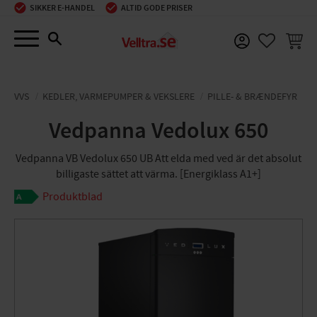
SIKKER E-HANDEL
ALTID GODE PRISER
Menu
INDKØ
FAVORIT
VVS
KEDLER, VARMEPUMPER & VEKSLERE
PILLE- & BRÆNDEFYR
Vedpanna Vedolux 650
Vedpanna VB Vedolux 650 UB Att elda med ved är det absolut
billigaste sättet att värma. [Energiklass A1+]
Produktblad