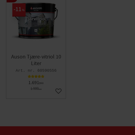
IP-klass\
IPX1
11
%
Bullernivå under drift\
50 dB
Vid köp och installation av Värmebaronens produkter i
Sverige så täcks du utav deras garanti. Garantin gäller endast
i Sverige. When purchasing and installing Värmebaronen’s
products in Sweden, you will be covered by their warranty.
The warranty applies only in Sweden.
Auson Tjære-vitriol 10
Liter
60590556
1.691
DKK
1.900
DKK
Gem som favorit