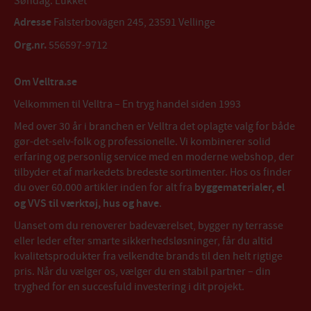
Søndag: Lukket
Adresse
Falsterbovägen 245, 23591 Vellinge
Org.nr.
556597-9712
Om Velltra.se
Velkommen til Velltra – En tryg handel siden 1993
Med over 30 år i branchen er Velltra det oplagte valg for både
gør-det-selv-folk og professionelle. Vi kombinerer solid
erfaring og personlig service med en moderne webshop, der
tilbyder et af markedets bredeste sortimenter. Hos os finder
du over 60.000 artikler inden for alt fra
byggematerialer, el
og VVS til værktøj, hus og have
.
Uanset om du renoverer badeværelset, bygger ny terrasse
eller leder efter smarte sikkerhedsløsninger, får du altid
kvalitetsprodukter fra velkendte brands til den helt rigtige
pris. Når du vælger os, vælger du en stabil partner – din
tryghed for en succesfuld investering i dit projekt.