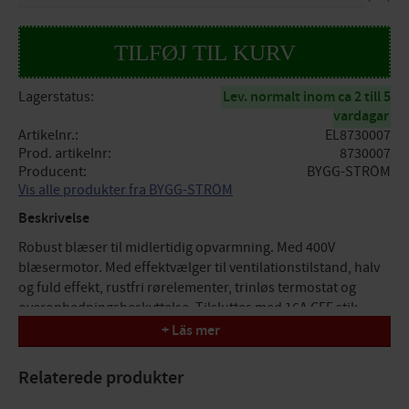
Lagerstatus
Lev. normalt inom ca 2 till 5
vardagar
Artikelnr.
EL8730007
Prod. artikelnr
8730007
Producent
BYGG-STRÖM
Vis alle produkter fra BYGG-STRÖM
Beskrivelse
Robust blæser til midlertidig opvarmning. Med 400V
blæsermotor. Med effektvælger til ventilationstilstand, halv
og fuld effekt, rustfri rørelementer, trinløs termostat og
overophedningsbeskyttelse. Tilsluttes med 16A CEE stik.
+ Läs mer
Effekt: 5kW
Farve: Rød
Relaterede produkter
Beskyttelsesklasse: IP44
Luftmængde: 430m³/t