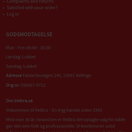
Complaints and returns
Satisfied with your order?
Log in
GODSMODTAGELSE
Man - Fre: 08:00 - 16:00
Lørdag: Lukket
Søndag: Lukket
Adresse
Falsterbovägen 245, 23591 Vellinge
Org.nr.
556597-9712
Om Velltra.se
Velkommen til Velltra – En tryg handel siden 1993
Med over 30 år i branchen er Velltra det oplagte valg for både
gør-det-selv-folk og professionelle. Vi kombinerer solid