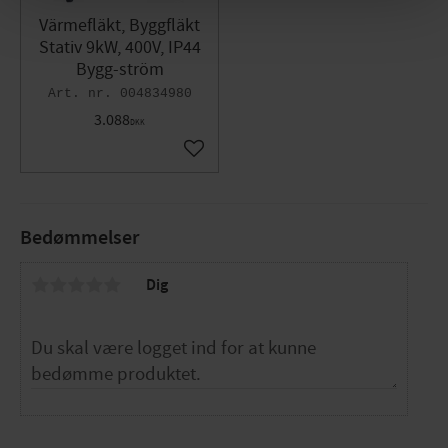
Värmefläkt, Byggfläkt
Stativ 9kW, 400V, IP44
Bygg-ström
004834980
3.088
DKK
Gem som favorit
Bedømmelser
Dig