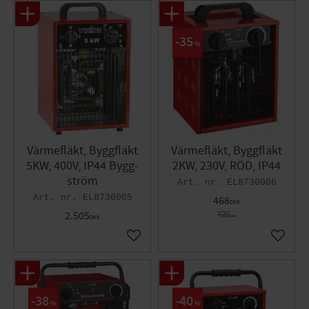
Mål (BxHxD): 295x455x300 mm
Design: Stativ
35
Vægt: 7 kg
%
Värmefläkt, Byggfläkt
Värmefläkt, Byggfläkt
5KW, 400V, IP44 Bygg-
2KW, 230V, RÖD, IP44
ström
EL8730006
EL8730005
468
DKK
2.505
720
DKK
DKK
Gem som favorit
Gem so
38
40
%
%