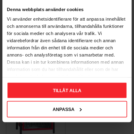
Denna webbplats använder cookies
Vi använder enhetsidentifierare för att anpassa innehållet
och annonserna till användarna, tillhandahålla funktioner
Värmefläkt, Byggfläkt
Värmefläkt, Byggfläkt
för sociala medier och analysera vår trafik. Vi
Rund 2KW, 230V, RÖD,
Stativ 2KW, 230V, RÖD,
vidarebefordrar även sådana identifierare och annan
IP44
IP44 Bygg-ström
information från din enhet till de sociala medier och
EL9441202
EL9441209
annons- och analysföretag som vi samarbetar med.
603
801
DKK
DKK
Dessa kan i sin tur kombinera informationen med annan
1.006
1.336
DKK
DKK
Gem som favorit
Gem so
information som du har tillhandahållit eller som de har
samlat in när du har använt deras tjänster.
TILLÅT ALLA
ANPASSA