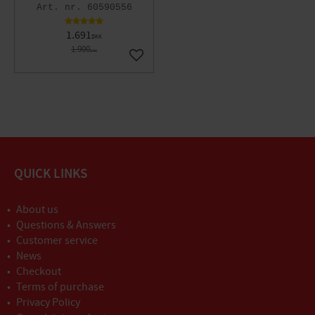
60590556
1.691
DKK
1.900
DKK
Gem som favorit
QUICK LINKS
About us
Questions & Answers
Customer service
News
Checkout
Terms of purchase
Privacy Policy