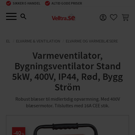
SIKKER E-HANDEL
ALTID GODE PRISER
Menu
INDKØ
FAVORIT
EL
ELVARME & VENTILATION
ELVARME OG VARMEBLÆSERE
Varmeventilator,
Bygningsventilator Stand
5kW, 400V, IP44, Rød, Bygg
Ström
Robust blæser til midlertidig opvarmning. Med 400V
blæsermotor. Tilsluttes med 16A CEE stik.
40
%