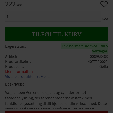
222
Gem so
DKK
ANTAL
stk.
Lev. normalt inom ca 1 till 5
Lagerstatus
vardagar
Artikelnr.
006953463
Prod. artikelnr
4077110021
Producent
Gelia
Mer information
Vis alle produkter fra Gelia
Beskrivelse
Væglampen Ven er en elegant og cylinderformet
facadebelysning, der forener moderne æstetik med
funktionel lyssætning til dit hjem eller din virksomhed. Dette
stilrene, rørformede armatur er fremstillet i holdbart