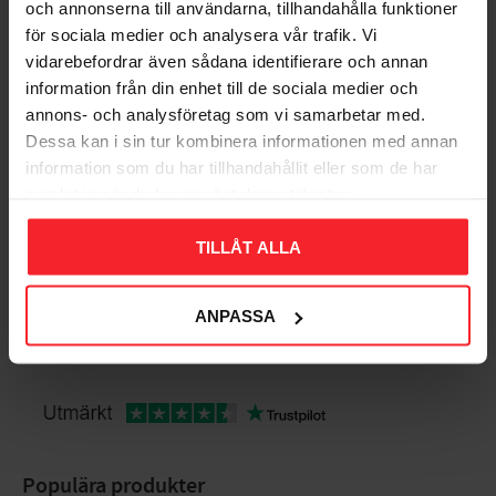
beskyttende dækglas
och annonserna till användarna, tillhandahålla funktioner
Farve: Aluminium
för sociala medier och analysera vår trafik. Vi
Dimensioner: Højde 206 mm, Diameter 76 mm, Dybde
vidarebefordrar även sådana identifierare och annan
106 mm
Bedømmelser
information från din enhet till de sociala medier och
Lyskilde inkluderet: Nej
annons- och analysföretag som vi samarbetar med.
Dig
Dessa kan i sin tur kombinera informationen med annan
information som du har tillhandahållit eller som de har
samlat in när du har använt deras tjänster.
TILLÅT ALLA
ANPASSA
Bliv den første, der giver en bedømmelse.
Populära produkter