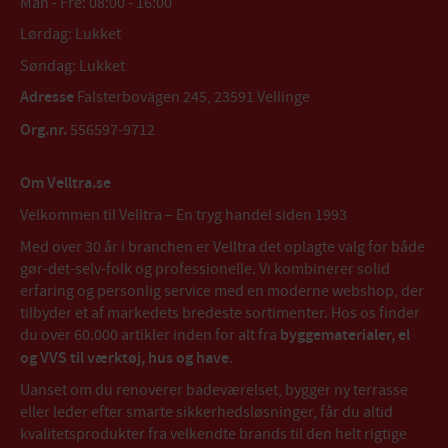
Man - Fre: 08:00 - 16:00
Lørdag: Lukket
Søndag: Lukket
Adresse
Falsterbovägen 245, 23591 Vellinge
Org.nr.
556597-9712
Om Velltra.se
Velkommen til Velltra – En tryg handel siden 1993
Med over 30 år i branchen er Velltra det oplagte valg for både
gør-det-selv-folk og professionelle. Vi kombinerer solid
erfaring og personlig service med en moderne webshop, der
tilbyder et af markedets bredeste sortimenter. Hos os finder
du over 60.000 artikler inden for alt fra
byggematerialer, el
og VVS til værktøj, hus og have
.
Uanset om du renoverer badeværelset, bygger ny terrasse
eller leder efter smarte sikkerhedsløsninger, får du altid
kvalitetsprodukter fra velkendte brands til den helt rigtige