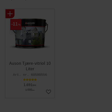
11
%
Auson Tjære-vitriol 10
Liter
60590556
1.691
DKK
1.900
DKK
Gem som favorit