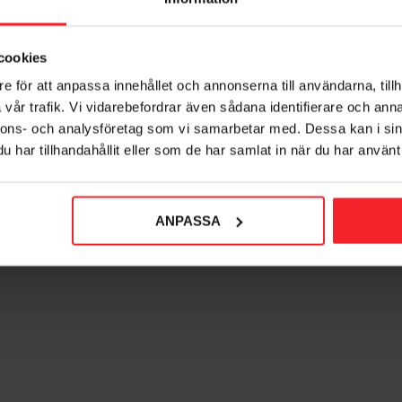
glampe Modena Ned, Sort,
Væglampe Modena Upp, H
7W, E27, IP54, Norlys 351B
77W, E27, IP54, Norlys 3
cookies
7042893510061
704289350001
e för att anpassa innehållet och annonserna till användarna, tillh
890
907
vår trafik. Vi vidarebefordrar även sådana identifierare och anna
DKK
DKK
nnons- och analysföretag som vi samarbetar med. Dessa kan i sin
har tillhandahållit eller som de har samlat in när du har använt 
orit
Gem som favorit
ANPASSA