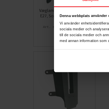
Væglampe Modena Big, Up,
Væ
E27, Sort, LED, 77W, Norlys
7
Denna webbplats använder 
380B
Vi använder enhetsidentifierar
7042893800063
sociala medier och analysera 
1.303
till de sociala medier och a
DKK
med annan information som du 
Gem som fav