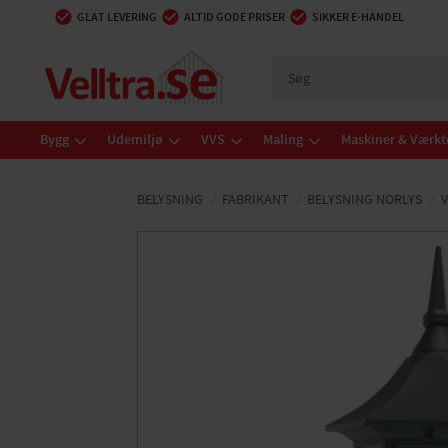
GLAT LEVERING
ALTID GODE PRISER
SIKKER E-HANDEL
Bygg
Udemiljø
VVS
Maling
Maskiner & Værkt
BELYSNING
FABRIKANT
BELYSNING NORLYS