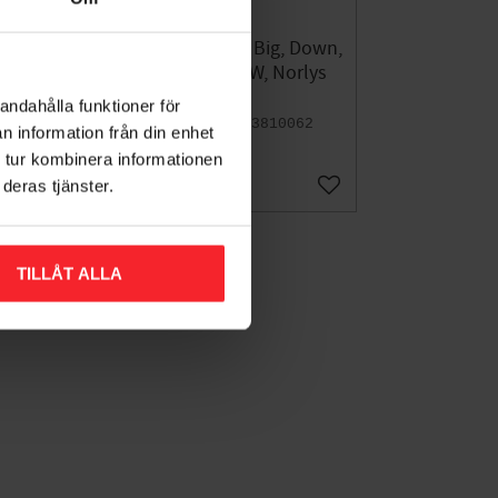
vid,
Væglampe Modena Big, Down,
50W
E27, Sort, LED, 77W, Norlys
381B
7
andahålla funktioner för
7042893810062
n information från din enhet
1.334
 tur kombinera informationen
DKK
deras tjänster.
Gem som favorit
Gem som favorit
TILLÅT ALLA