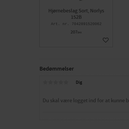
Hjørnebeslag Sort, Norlys
152B
7042891520062
207
DKK
Gem som fav
Bedømmelser
Dig