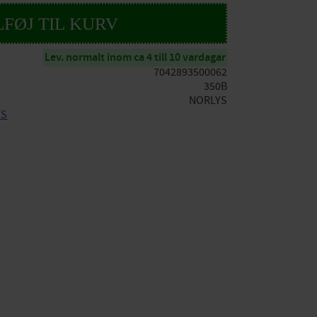
Lev. normalt inom ca 4 till 10 vardagar
7042893500062
350B
NORLYS
YS