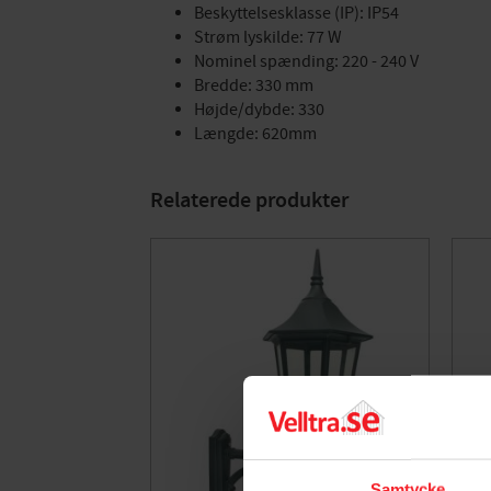
Beskyttelsesklasse (IP): IP54
Strøm lyskilde: 77 W
Nominel spænding: 220 - 240 V
Bredde: 330 mm
Højde/dybde: 330
Længde: 620mm
Relaterede produkter
Samtycke