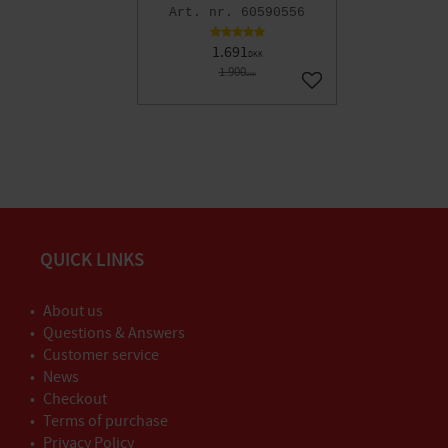
60590556
1.691
DKK
1.900
DKK
Gem som favorit
QUICK LINKS
About us
Questions & Answers
Customer service
News
Checkout
Terms of purchase
Privacy Policy