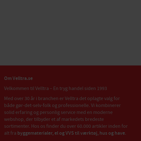
Om Velltra.se
Velkommen til Velltra – En tryg handel siden 1993
Med over 30 år i branchen er Velltra det oplagte valg for
både gør-det-selv-folk og professionelle. Vi kombinerer
solid erfaring og personlig service med en moderne
webshop, der tilbyder et af markedets bredeste
sortimenter. Hos os finder du over 60.000 artikler inden for
alt fra
byggematerialer, el og VVS til værktøj, hus og have
.