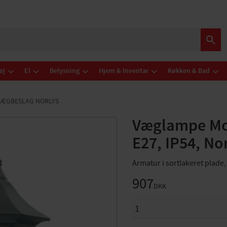
øj
El
Belysning
Hjem & Inventar
Køkken & Bad
VÆGBESLAG NORLYS
Væglampe Mo
E27, IP54, No
Armatur i sortlakeret plade, 
907
DKK
ANTAL