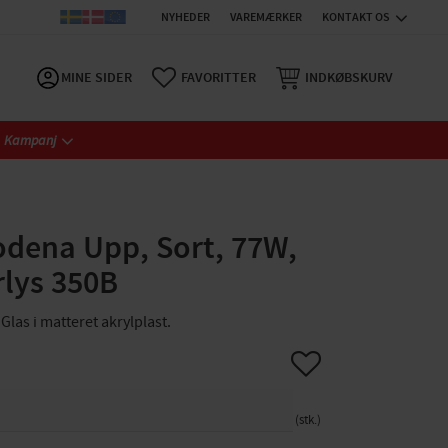
NYHEDER
VAREMÆRKER
KONTAKT OS
MINE SIDER
FAVORITTER
INDKØBSKURV
Kampanj
dena Upp, Sort, 77W,
rlys 350B
Glas i matteret akrylplast.
Gem som favorit
stk.