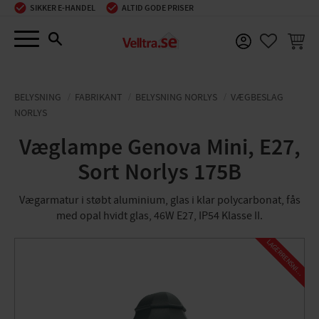
SIKKER E-HANDEL
ALTID GODE PRISER
Menu
INDKØ
FAVORIT
BELYSNING
FABRIKANT
BELYSNING NORLYS
VÆGBESLAG
NORLYS
Væglampe Genova Mini, E27,
Sort Norlys 175B
Vægarmatur i støbt aluminium, glas i klar polycarbonat, fås
med opal hvidt glas, 46W E27, IP54 Klasse II.
L
A
G
E
R
R
E
N
S
N
I
N
G