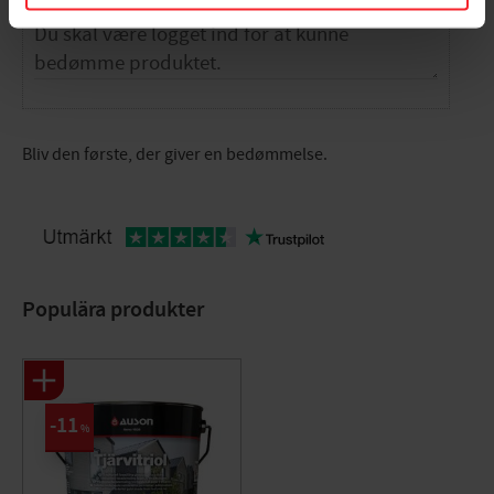
Bliv den første, der giver en bedømmelse.
Populära produkter
11
%