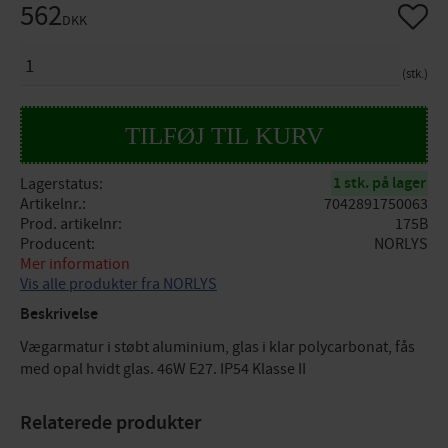
562
Gem so
DKK
ANTAL
stk.
1 stk. på lager
Lagerstatus
Artikelnr.
7042891750063
Prod. artikelnr
175B
Producent
NORLYS
Mer information
Vis alle produkter fra NORLYS
Beskrivelse
Vægarmatur i støbt aluminium, glas i klar polycarbonat, fås
med opal hvidt glas. 46W E27. IP54 Klasse II
Relaterede produkter