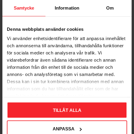
Samtycke
Information
Om
Denna webbplats använder cookies
Vi använder enhetsidentifierare för att anpassa innehållet
och annonserna till användarna, tillhandahålla funktioner
Væglampe Genova,
Sort, 46W, E27, IP54,
för sociala medier och analysera vår trafik. Vi
Norlys 170B
vidarebefordrar även sådana identifierare och annan
information från din enhet till de sociala medier och
7042891700068
annons- och analysföretag som vi samarbetar med.
805
DKK
Dessa kan i sin tur kombinera informationen med annan
Gem som favorit
information som du har tillhandahållit eller som de har
samlat in när du har använt deras tjänster.
Bedømmelser
TILLÅT ALLA
Dig
ANPASSA