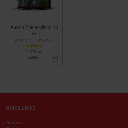
Auson Tjære-vitriol 10
Liter
60590556
1.691
DKK
1.900
DKK
Gem som favorit
QUICK LINKS
About us