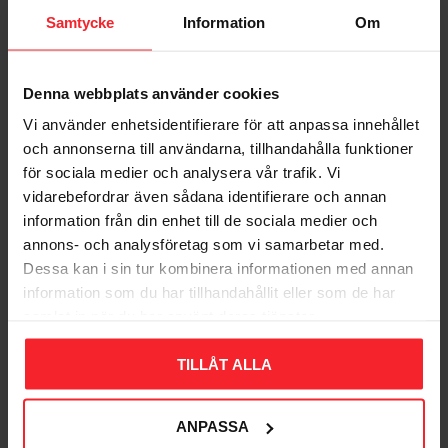
Samtycke
Information
Om
Denna webbplats använder cookies
Vi använder enhetsidentifierare för att anpassa innehållet
Bliv den første, der giver en bedømmelse.
och annonserna till användarna, tillhandahålla funktioner
för sociala medier och analysera vår trafik. Vi
vidarebefordrar även sådana identifierare och annan
information från din enhet till de sociala medier och
annons- och analysföretag som vi samarbetar med.
Dessa kan i sin tur kombinera informationen med annan
Populära produkter
information som du har tillhandahållit eller som de har
samlat in när du har använt deras tjänster.
TILLÅT ALLA
11
%
ANPASSA