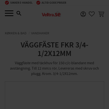
SIKKER E-HANDEL
ALTID GODE PRISER
Menu
INDKØ
FAVORIT
KØKKEN & BAD
VANDHANER
VÄGGFÄSTE FKR 3/4-
1/2X12MM
Väggfäste med täckhuv för 150 c/c-blandare med
avstängning. Till 12 mm:s rör. Levereras med skruv och
plugg. Krom. 3/4-1/2X12mm.