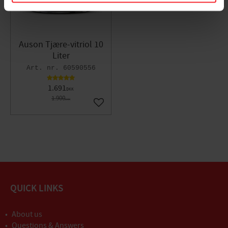
Auson Tjære-vitriol 10
Liter
60590556
1.691
DKK
1.900
DKK
Gem som favorit
QUICK LINKS
About us
Questions & Answers