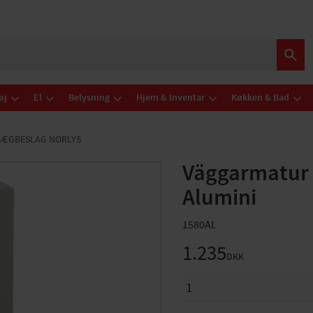
øj
El
Belysning
Hjem & Inventar
Køkken & Bad
VÆGBESLAG NORLYS
Väggarmatur
Alumini
1580AL
1.235
DKK
ANTAL