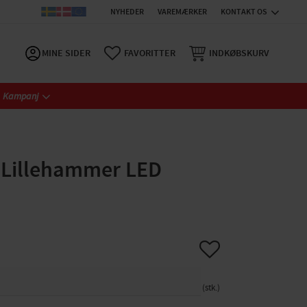
NYHEDER
VAREMÆRKER
KONTAKT OS
MINE SIDER
FAVORITTER
INDKØBSKURV
Kampanj
 Lillehammer LED
Gem som favorit
stk.