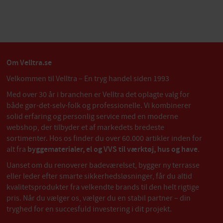
Om Velltra.se
Velkommen til Velltra – En tryg handel siden 1993
Med over 30 år i branchen er Velltra det oplagte valg for
både gør-det-selv-folk og professionelle. Vi kombinerer
solid erfaring og personlig service med en moderne
webshop, der tilbyder et af markedets bredeste
sortimenter. Hos os finder du over 60.000 artikler inden for
alt fra
byggematerialer, el og VVS til værktøj, hus og have
.
Uanset om du renoverer badeværelset, bygger ny terrasse
eller leder efter smarte sikkerhedsløsninger, får du altid
kvalitetsprodukter fra velkendte brands til den helt rigtige
pris. Når du vælger os, vælger du en stabil partner – din
tryghed for en succesfuld investering i dit projekt.