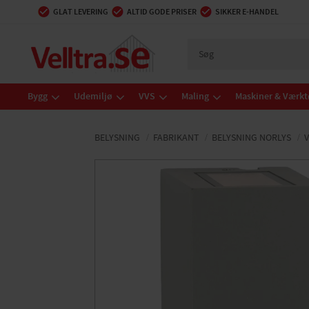
GLAT LEVERING
ALTID GODE PRISER
SIKKER E-HANDEL
Bygg
Udemiljø
VVS
Maling
Maskiner & Værkt
BELYSNING
FABRIKANT
BELYSNING NORLYS