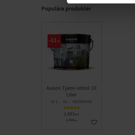
Populära produkter
11
%
Auson Tjære-vitriol 10
Liter
60590556
1.691
DKK
1.900
DKK
Gem som favorit