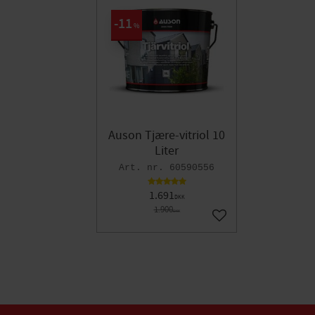
11
%
Auson Tjære-vitriol 10
Liter
60590556
1.691
DKK
1.900
DKK
Gem som favorit