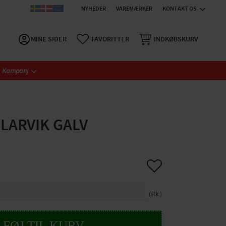
NYHEDER
VAREMÆRKER
KONTAKT OS
MINE SIDER
FAVORITTER
INDKØBSKURV
Kampanj
 LARVIK GALV
Gem som favorit
stk.