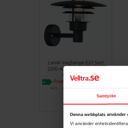
Larvik Væglampe E27 Sort
2200-4000K 57W 220-240V
Norlys 690B
Produktblad
5705157312420
Samtycke
1.140
DKK
Gem som fav
Denna webbplats använder 
Vi använder enhetsidentifierar