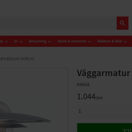
øj
El
Belysning
Hjem & Inventar
Køkken & Bad
VÆGBESLAG NORLYS
Väggarmatur
690GA
1.044
DKK
ANTAL