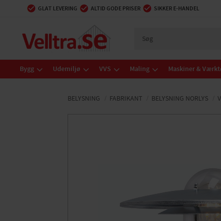
GLAT LEVERING
ALTID GODE PRISER
SIKKER E-HANDEL
Bygg
Udemiljø
VVS
Maling
Maskiner & Værkt
BELYSNING
FABRIKANT
BELYSNING NORLYS